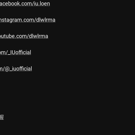
facebook.com/iu.loen
instagram.com/dlwlrma
outube.com/dlwlrma
om/_IUofficial
m/@_iuofficial

