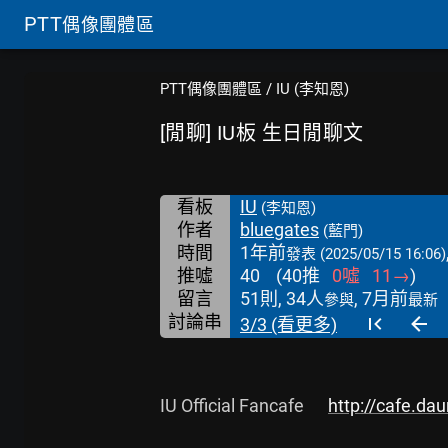
PTT
偶像團體區
PTT偶像團體區
/
IU (李知恩)
[閒聊] IU板 生日閒聊文
看板
IU
(李知恩)
作者
bluegates
(藍門)
時間
1年前
發表
(2025/05/15 16:06)
推噓
40
(
40
推
0
噓
11
→
)
留言
51則, 34人
, 7月前
參與
最新
討論串
3/3 (看更多)
IU Official Fancafe      
http://cafe.da