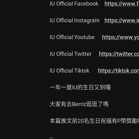
IU Official Facebook     
https://www.
IU Official Instagram    
https://www.
IU Official Youtube      
https://www.y
IU Official Twitter      
https://twitter.c
IU Official Tiktok       
https://tiktok.co
一年一度IU的生日又到囉

大家有去Berriz逛逛了嗎

本篇推文前20名生日祝福有P幣獎勵喔