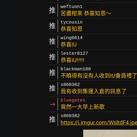
weftuon1
推
苦盡柑來 恭喜知恩～
tycousin
推
恭喜知恩
wing0614
推
恭喜IU
lester0127
推
恭喜IU!!!!!
blackman180
推
不曉得有沒有人收到IU會員禮了
s860382
推
我有收到集運入倉的訊息了
bluegates
→
竟然一大早上新歌
s860382
推
https://i.imgur.com/WsltdF4.jp