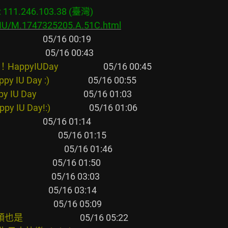
11.246.103.38 (臺灣)

s/IU/M.1747325205.A.51C.html
               
                
Day                     
Day :)                  
y                      
y!:)                  
              
                   
                 
                
                
                 
                 
                     