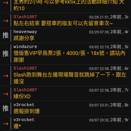
→
主秀約2小時 可以參考kktix上的活動詳細介紹 大
約10
2年前
, 3
Slash1987
02/28 21:51,
F
→
點左右結束 要搭車的版友可以先留意車次~
2年前
, 4
heavenway
02/29 07:39,
F
推
感謝分享
2年前
, 5
windazure
03/02 22:19,
F
推
借版售VIP早鳥票2張，4000/張，18x號，請站內
謝謝
2年前
, 6
Slash1987
03/07 22:58,
F
→
Slash跑到舞台左邊現場聲音就跳掉了一下，跟左
邊沒
2年前
, 7
Slash1987
03/07 22:58,
F
→
緣份XD
2年前
, 8
v3rocket
03/07 23:31,
F
推
週報排到爆
2年前
, 9
v3rocket
03/07 23:32,
F
→
邊*