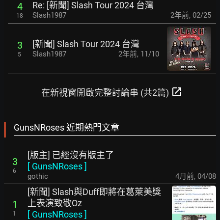
Re: [新聞] Slash Tour 2024 台灣
4
Slash1987
2年前
,
02/25
18
[新聞] Slash Tour 2024 台灣
3
Slash1987
2年前
,
11/10
5
open_in_new
在新視窗開啟完整討論串 (共2篇)
GunsNRoses 近期熱門文章
[版主] 已經沒有版主了
3
[
GunsNRoses
]
6
gothic
4月前
,
04/08
[新聞] Slash與Duff即將在葛萊美獎
上表演致敬Oz
1
[
GunsNRoses
]
1