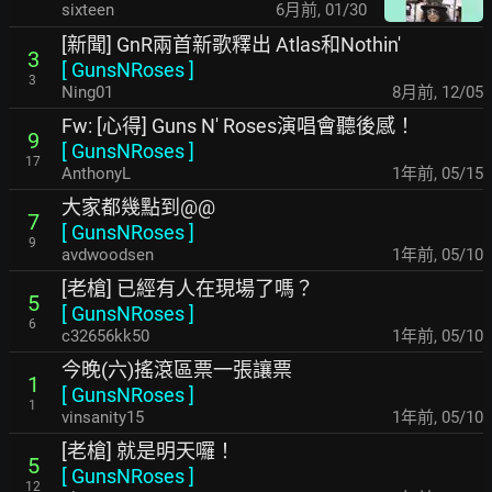
sixteen
6月前
,
01/30
[新聞] GnR兩首新歌釋出 Atlas和Nothin'
3
[
GunsNRoses
]
3
Ning01
8月前
,
12/05
Fw: [心得] Guns N' Roses演唱會聽後感！
9
[
GunsNRoses
]
17
AnthonyL
1年前
,
05/15
大家都幾點到@@
7
[
GunsNRoses
]
9
avdwoodsen
1年前
,
05/10
[老槍] 已經有人在現場了嗎？
5
[
GunsNRoses
]
6
c32656kk50
1年前
,
05/10
今晚(六)搖滾區票一張讓票
1
[
GunsNRoses
]
1
vinsanity15
1年前
,
05/10
[老槍] 就是明天囉！
5
[
GunsNRoses
]
12