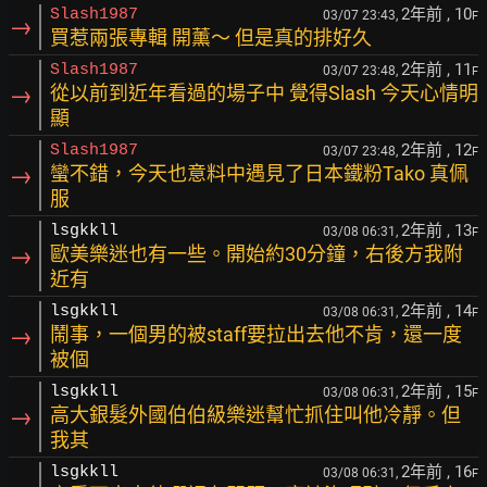
2年前
, 10
Slash1987
03/07 23:43,
F
→
買惹兩張專輯 開薰～ 但是真的排好久
2年前
, 11
Slash1987
03/07 23:48,
F
→
從以前到近年看過的場子中 覺得Slash 今天心情明
顯
2年前
, 12
Slash1987
03/07 23:48,
F
→
蠻不錯，今天也意料中遇見了日本鐵粉Tako 真佩
服
2年前
, 13
lsgkkll
03/08 06:31,
F
→
歐美樂迷也有一些。開始約30分鐘，右後方我附
近有
2年前
, 14
lsgkkll
03/08 06:31,
F
→
鬧事，一個男的被staff要拉出去他不肯，還一度
被個
2年前
, 15
lsgkkll
03/08 06:31,
F
→
高大銀髮外國伯伯級樂迷幫忙抓住叫他冷靜。但
我其
2年前
, 16
lsgkkll
03/08 06:31,
F