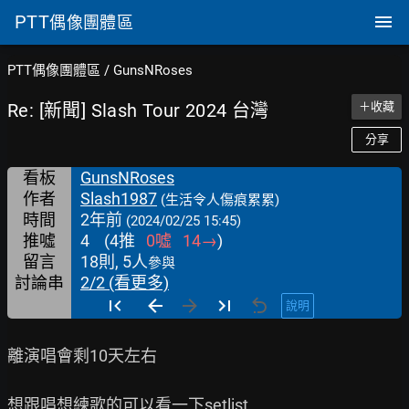
PTT
偶像團體區
PTT偶像團體區
/
GunsNRoses
Re: [新聞] Slash Tour 2024 台灣
＋收藏
分享
看板
GunsNRoses
作者
Slash1987
(生活令人傷痕累累)
時間
2年前
(2024/02/25 15:45)
推噓
4
(
4
推
0
噓
14
→
)
留言
18則, 5人
參與
討論串
2/2 (看更多)
說明
離演唱會剩10天左右

想跟唱想練歌的可以看一下setlist
