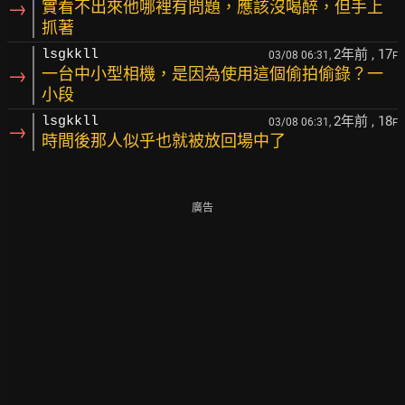
→
實看不出來他哪裡有問題，應該沒喝醉，但手上
抓著
2年前
, 17
lsgkkll
03/08 06:31,
F
→
一台中小型相機，是因為使用這個偷拍偷錄？一
小段
2年前
, 18
lsgkkll
03/08 06:31,
F
→
時間後那人似乎也就被放回場中了
廣告