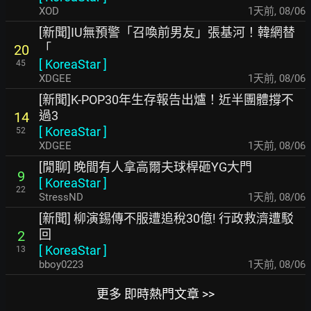
XOD
1天前
,
08/06
[新聞]IU無預警「召喚前男友」張基河！韓網替
「
20
[
KoreaStar
]
45
XDGEE
1天前
,
08/06
[新聞]K-POP30年生存報告出爐！近半團體撐不
過3
14
[
KoreaStar
]
52
XDGEE
1天前
,
08/06
[閒聊] 晚間有人拿高爾夫球桿砸YG大門
9
[
KoreaStar
]
22
StressND
1天前
,
08/06
[新聞] 柳演錫傳不服遭追稅30億! 行政救濟遭駁
回
2
[
KoreaStar
]
13
bboy0223
1天前
,
08/06
更多 即時熱門文章 >>