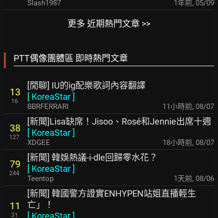
Slash1987
1年前
,
05/09
更多 近期熱門文章 >>
PTT偶像團體區 即時熱門文章
[閒聊] IU的ig配樂歌詞內容翻譯
13
[
KoreaStar
]
16
BBRFERRARI
11小時前
,
08/07
[新聞]Lisa缺席！Jisoo、Rosé和Jennie出席十週
38
[
KoreaStar
]
127
XDGEE
18小時前
,
08/07
[新聞] 韓娛熱議-i-dle回歸零水花？
79
[
KoreaStar
]
244
Teentop
1天前
,
08/06
[新聞] 韓國警方證實ENHYPEN站姐直播輕生
亡」！
11
[
KoreaStar
]
31