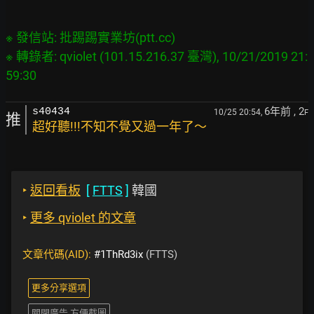
※ 發信站: 批踢踢實業坊(ptt.cc)

※ 轉錄者: qviolet (101.15.216.37 臺灣), 10/21/2019 21:
6年前
, 2
s40434
10/25 20:54,
F
推
超好聽!!!不知不覺又過一年了～
‣
返回看板
[
FTTS
]
韓國
‣
更多 qviolet 的文章
文章代碼(AID):
#1ThRd3ix
(FTTS)
更多分享選項
關閉廣告 方便截圖