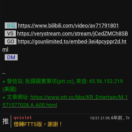
  B站 
https://www.bilibili.com/video/av71791801
  VS  
https://verystream.com/stream/jCedZMCh8SB
GO 
https://gounlimited.to/embed-3ei4pcyppr2d.ht
ml
  DM  
※ 發信站: 批踢踢實業坊(ptt.cc), 來自: 45.56.153.219 
(美國)

※ 文章網址: 
https://www.ptt.cc/bbs/KR_Entertain/M.1
571577028.A.A00.html
6年前
, 1
qviolet
10/21 21:59,
F
推
借轉FTTS版，謝謝！