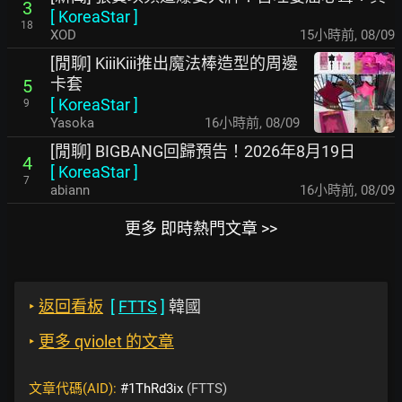
3
[
KoreaStar
]
18
XOD
15小時前
,
08/09
[閒聊] KiiiKiii推出魔法棒造型的周邊
卡套
5
[
KoreaStar
]
9
Yasoka
16小時前
,
08/09
[閒聊] BIGBANG回歸預告！2026年8月19日
4
[
KoreaStar
]
7
abiann
16小時前
,
08/09
更多 即時熱門文章 >>
‣
返回看板
[
FTTS
]
韓國
‣
更多 qviolet 的文章
文章代碼(AID):
#1ThRd3ix
(FTTS)