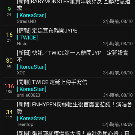
[新聞]BABYMONSTER雅賢洋裝穿反 回髒話急道
歉
9
[
KoreaStar
]
24
StressND
2小時前
,
08/10
[情報] 定延宣布離開JYPE
16
[
TWICE
]
21
Nisio
2小時前
,
08/10
[新聞] 快訊／TWICE第一人離開JYP！定延證實
不
30
[
KoreaStar
]
68
XOD
3小時前
,
08/10
[閒聊] TWICE 定延上傳手寫信
116
[
KoreaStar
]
158
smile00823
3小時前
,
08/10
[新聞] ENHYPEN粉絲輕生後首露面惹議！演唱會
微
34
[
KoreaStar
]
117
Teentop
15小時前
,
08/09
[新聞] 張員瑛頻遭爆耍大牌！首吐委屈心聲：真