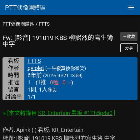
PTT
偶像團體區
PTT偶像團體區
/
FTTS
Fw: [影音] 191019 KBS 柳熙烈的寫生簿
＋收藏
中字
分享
看板
FTTS
作者
qviolet
(一生寂寞換你微笑)
時間
6年前
(2019/10/21 13:59)
推噓
1
(
1
推
0
噓
0
→
)
留言
1則, 1人
參與
討論串
1/1
※ [本文轉錄自 
KR_Entertain 看板 #1Th5p4e0
作者: Apink ( ) 看板: KR_Entertain

標題: [影音] 191019 KBS 柳熙烈的寫生簿 中字
