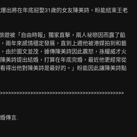
爆出將在年底迎娶31歲的女友陳美詩，盼能結束王老

北旅遊被「自由時報」獨家直擊，兩人祕戀因而露了餡

，兩年來感情穩定發展，直到上週他被港媒拍到和藝

，由於圖文並茂，據傳陳美詩因此震怒，孫耀威才火

陳美詩提出結婚，打算在年底完婚，最近他更經常從

看得出他對陳美詩是最好的。」盼能因此讓陳美詩點

>>>>>>>>>>>>>>>>>>>>>>>>>>>>>>>>>>>>>>>>>>>>>

傳言.
