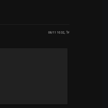
, 1
08/11 10:32
F