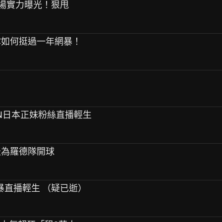
ooza現場實力曝光！狠甩
允真透露如何挺過一年網暴！
PEN日本正妹粉絲直播輕生
採今天為羅德隊開球
因網暴直播輕生 （疑已逝）