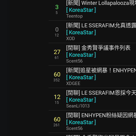
[新聞] Winter Lollapal
3
[
KoreaStar
]
5
Teentop
[新聞] LE SSERAFIM
0
[
KoreaStar
]
12
XOD
[閒聊] 金秀賢爭議事件列表
27
[
KoreaStar
]
61
Scent56
[新聞]追星被網暴！ENHY
60
[
KoreaStar
]
352
XDGEE
[閒聊] LE SSERAFIM恩
12
[
KoreaStar
]
15
SeanLi1013
[閒聊] ENHYPEN粉絲疑
60
[
KoreaStar
]
261
Scent56