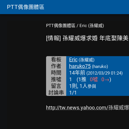
PTT
偶像團體區
PTT偶像團體區
/
Eric (孫耀威)
[情報] 孫耀威爆求婚 年底娶陳
看板
Eric
(孫耀威)
作者
haruko75
(haruko)
時間
14年前
(2012/03/29 01:24)
推噓
1
(
1
推
0
噓
0
→
)
留言
1則, 1人
參與
討論串
1/1
http://tw.news.yahoo.com/
孫耀威爆求