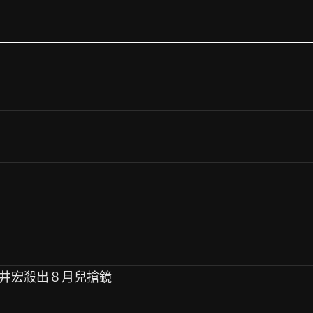
田井宏殺出８月兒搶鏡