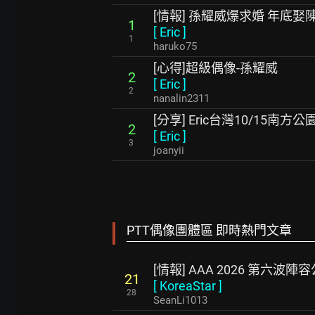
[情報] 孫耀威爆求婚 年底娶
1
[
Eric
]
1
haruko75
[心得]超級偶像-孫耀威
2
[
Eric
]
2
nanalin2311
[分享] Eric台灣10/15南
2
[
Eric
]
3
joanyii
PTT偶像團體區 即時熱門文章
[情報] AAA 2026 第六波陣
21
[
KoreaStar
]
28
SeanLi1013