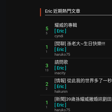
Eric 近期熱門文章
耀威的專輯
5
[
Eric
]
5
cyndi
[閒聊] 孫老大~生日快樂!!!
1
[
Eric
]
1
haruko75
請問歌
3
[
Eric
]
13
inacity
[情報] 從此我的世界多了一秒
2
[
Eric
]
2
hakunin
[新聞]39歲孫耀威撇婚訊劉
1
[
Eric
]
1
haruko75