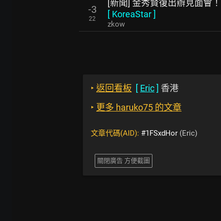
[新聞] 金秀賢復出辦見面會
-3
[
KoreaStar
]
22
zkow
‣
返回看板
[
Eric
]
香港
‣
更多 haruko75 的文章
文章代碼(AID):
#1FSxdHor
(Eric)
關閉廣告 方便截圖