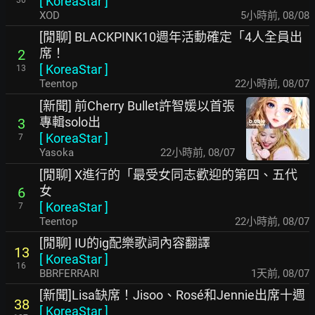
[
KoreaStar
]
XOD
5小時前
,
08/08
[閒聊] BLACKPINK10週年活動確定「4人全員出
席！
2
[
KoreaStar
]
13
Teentop
22小時前
,
08/07
[新聞] 前Cherry Bullet許智媛以首張
專輯solo出
3
[
KoreaStar
]
7
Yasoka
22小時前
,
08/07
[閒聊] X進行的「最受女同志歡迎的第四、五代
女
6
[
KoreaStar
]
7
Teentop
22小時前
,
08/07
[閒聊] IU的ig配樂歌詞內容翻譯
13
[
KoreaStar
]
16
BBRFERRARI
1天前
,
08/07
[新聞]Lisa缺席！Jisoo、Rosé和Jennie出席十週
38
[
KoreaStar
]