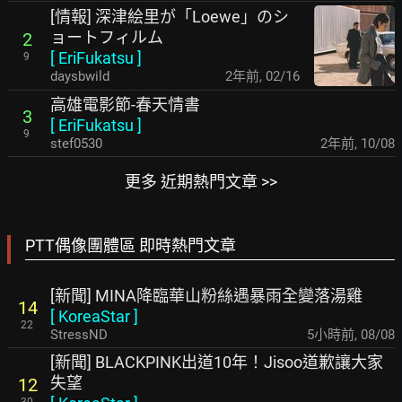
[情報] 深津絵里が「Loewe」のシ
ョートフィルム
2
[
EriFukatsu
]
9
daysbwild
2年前
,
02/16
高雄電影節-春天情書
3
[
EriFukatsu
]
9
stef0530
2年前
,
10/08
更多 近期熱門文章 >>
PTT偶像團體區 即時熱門文章
[新聞] MINA降臨華山粉絲遇暴雨全變落湯雞
14
[
KoreaStar
]
22
StressND
5小時前
,
08/08
[新聞] BLACKPINK出道10年！Jisoo道歉讓大家
失望
12
30