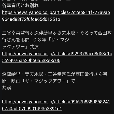
https://news.yahoo.co.jp/articles/2c2eb811f777a9ab
964ed83f72f0fde65d01251b
三谷幸喜監督＆深津絵里＆妻夫木聡、そろって西田敏
行さんを弔問…０８年「ザ・マジ

https://news.yahoo.co.jp/articles/f929378acd8d58c1c
5524976aa29b50a533e3c06
深津絵里、妻夫木聡、三谷幸喜氏が西田敏行さん弔
問　映画「ザ・マジックアワー」で

共演

https://news.yahoo.co.jp/articles/99f67b888d858241
07505df0709901d9363391d1