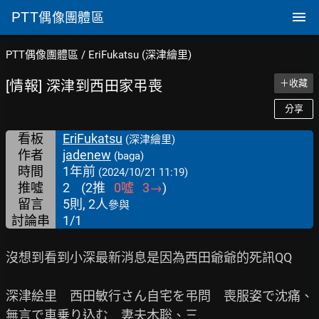
PTT
偶像團體區
PTT偶像團體區
/
EriFukatsu (深津繪里)
[情報] 深津到西田家弔喪
＋收藏
分享
看板
EriFukatsu
(深津繪里)
作者
jadenew
(baga)
時間
1年前
(2024/10/21 11:19)
推噓
2
(
2
推
0
噓
3
→
)
留言
5則, 2人
參與
討論串
1/1
沒想到看到小深最新消息是因為西田爺爺的死訊QQ

深津絵里　西田敏行さん自宅を弔問　喪服姿で沈痛、
無言で車乗り込む　妻夫木聡、三
