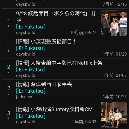
3
daysbwild
7月前
,
12/16
9/28 談話節目「ボクらの時代」出
演
1
[
EriFukatsu
]
1
daysbwild
10月前
,
09/27
[情報] 小深現聲廣播節目！
1
[
EriFukatsu
]
1
daysbwild
1年前
,
01/29
[情報] 大搜查線中字版已在Netflix上架
2
[
EriFukatsu
]
7
daysbwild
1年前
,
01/07
[情報] 深津到西田家弔喪
2
[
EriFukatsu
]
5
jadenew
1年前
,
10/21
[情報] 小深出演Suntory飲料新CM
3
[
EriFukatsu
]
7
daysbwild
2年前
,
04/03