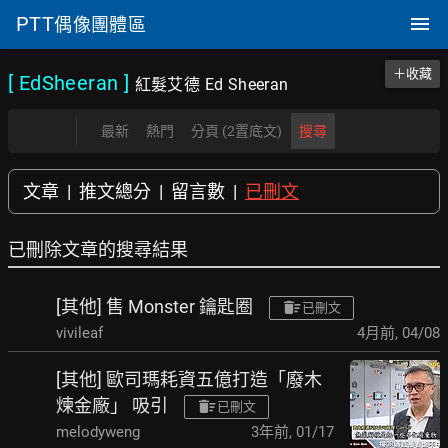
PTT
偶像團體區
＋收藏
[ EdSheeran
]
紅髮艾德 Ed Sheeran
最新
熱門
分頁 (2置底文)
搜尋
文章
|
推文總分
|
留言數
|
已刪文
已刪除文章的搜尋結果
[其他] 售 Monster 鑰匙圈
已刪文
vivileaf
4月前
,
04/08
[其他] 歐司瑪耗資五億打造「廢木
煉金廠」 吸引
已刪文
melodyweng
3年前
,
01/17