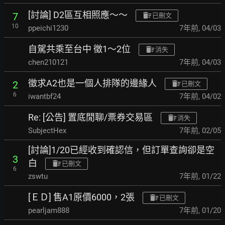
[討論] D2區互相照應～～
7
已刪文
10
ppeichi1230
7年前
,
04/03
自駕共乘至台中 徵1～2位
消失
chen210121
7年前
,
04/03
徵求A2也是一個人排隊的邊緣人
2
已刪文
6
iwantbf24
7年前
,
04/02
Re: [公告] 置底閒聊/票券交易區
消失
SubjectHex
7年前
,
02/05
[討論]1/20已經收到確認信，但訂單查詢卻是空
3
白
已刪文
6
zswtu
7年前
,
01/22
[ＥＤ] 售A1原價6000，2張
已刪文
pearljam888
7年前
,
01/20