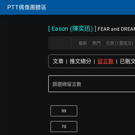
PTT
偶像團體區
[ Eason (陳奕迅)
]
FEAR and DREA
最新
熱門
分頁 (1置底文)
文章
|
推文總分
|
留言數
|
已刪
篩選總留言數
99
70