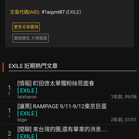
文章代碼(AID):
#1aqyml87
(EXILE)
更多分享選項
關閉廣告 方便截圖
EXILE 近期熱門文章
[情報] 町田啓太單獨粉絲見面會
1
[
EXILE
]
2
laisharon
1年前
,
09/08
[讓票] RAMPAGE 9/11-9/12東京巨蛋
1
[
EXILE
]
1
bigw
2年前
,
07/01
[閒聊] 來台灣的團,還有畢業的消息....
2
[
EXILE
]