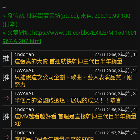
※ 發信站: 批踢踢實業坊(ptt.cc), 來自: 203.10.99.180 
(日本)

※ 文章網址: 
https://www.ptt.cc/bbs/EXILE/M.1691601
967.A.207.html
3年前
, 1
indoman
08/11 12:06,
F
推
這張真的大賣 首週就快幹掉三代目半年銷量
3年前
, 2
TAVARAI
08/11 20:30,
F
推
只能說這次公司企劃、歌曲、藝人表演品質，跟
努力
3年前
, 3
TAVARAI
08/11 20:30,
F
→
半個月的全國跑透透，展現的成果！！恭喜！
3年前
, 4
indoman
08/11 21:56,
F
推
這MV越看越好看 首週是直接幹掉三代目半年銷量
XD
3年前
, 5
indoman
08/11 21:57,
F
→
應該是LDH今年銷量最高的EP吧