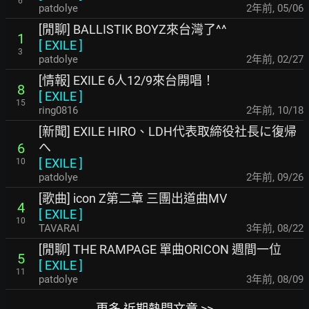
6
patdolye
2年前
,
05/06
[閒聊] BALLISTIK BOYZ來台灣了^^
1
[
EXILE
]
3
patdolye
2年前
,
02/27
[情報] EXILE 6人12/9來台開唱！
8
[
EXILE
]
15
ring0816
2年前
,
10/18
[新聞] EXILE HIRO、LDH代表取締役社長に復帰
へ
6
[
EXILE
]
10
patdolye
2年前
,
09/26
[歌曲] icon Z第二章 三團出道曲MV
4
[
EXILE
]
10
TAVARAI
3年前
,
08/22
[閒聊] THE RAMPAGE 單曲ORICON 週間一位
5
[
EXILE
]
11
patdolye
3年前
,
08/09
更多 近期熱門文章 >>