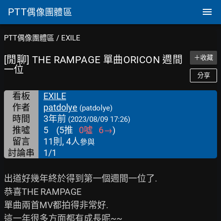
PTT
偶像團體區
PTT偶像團體區
/
EXILE
[閒聊] THE RAMPAGE 單曲ORICON 週間
＋收藏
一位
分享
看板
EXILE
作者
patdolye
(patdolye)
時間
3年前
(2023/08/09 17:26)
推噓
5
(
5
推
0
噓
6
→
)
留言
11則, 4人
參與
討論串
1/1
出道好幾年終於得到第一個週間一位了.

恭喜THE RAMPAGE

單曲兩首MV都拍得非常好.

這一年很多方面都有成長呢~~
