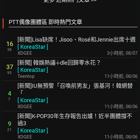
PTT偶像團體區 即時熱門文章
[新聞]Lisa缺席！Jisoo、Rosé和Jennie出席十週
16
[
KoreaStar
]
38
XDGEE
3小時前
,
08/07
[新聞] 韓娛熱議-i-dle回歸零水花？
37
[
KoreaStar
]
95
Teentop
11小時前
,
08/06
[新聞]IU無預警「召喚前男友」張基河！韓網替
「
4
[
KoreaStar
]
7
XDGEE
11小時前
,
08/06
[新聞]K-POP30年生存報告出爐！近半團體撐不
過3
9
[
KoreaStar
]
21
XDGEE
11小時前
,
08/06