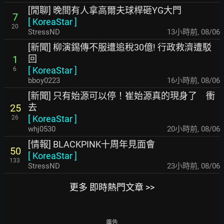
[閒聊] 晚間有人拿高爾夫球桿砸YG大門
7
[
KoreaStar
]
20
StressND
13小時前
,
08/06
[新聞] 柳演錫傳不服遭追稅30億! 行政救濟遭駁
回
1
[
KoreaStar
]
6
bboy0223
16小時前
,
08/06
[新聞] 只有始源可以停！崔始源真的現身了 衝
去
25
[
KoreaStar
]
26
whj0530
20小時前
,
08/06
[情報] BLACKPINK十周年見面會
50
[
KoreaStar
]
133
StressND
23小時前
,
08/06
更多 即時熱門文章 >>
廣告