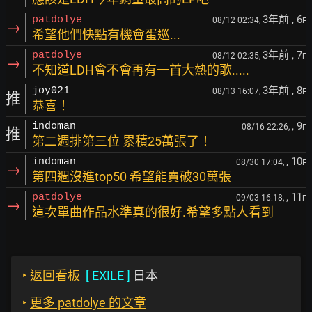
3年前
, 6
patdolye
08/12 02:34,
F
→
希望他們快點有機會蛋巡...
3年前
, 7
patdolye
08/12 02:35,
F
→
不知道LDH會不會再有一首大熱的歌.....
3年前
, 8
joy021
08/13 16:07,
F
推
恭喜！
, 9
indoman
08/16 22:26,
F
推
第二週排第三位 累積25萬張了！
, 10
indoman
08/30 17:04,
F
→
第四週沒進top50 希望能賣破30萬張
, 11
patdolye
09/03 16:18,
F
→
這次單曲作品水準真的很好.希望多點人看到
‣
返回看板
[
EXILE
]
日本
‣
更多 patdolye 的文章