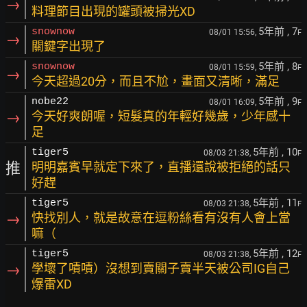
→
料理節目出現的罐頭被掃光XD
5年前
, 7
snownow
08/01 15:56,
F
→
關鍵字出現了
5年前
, 8
snownow
08/01 15:59,
F
→
今天超過20分，而且不尬，畫面又清晰，滿足
5年前
, 9
nobe22
08/01 16:09,
F
→
今天好爽朗喔，短髮真的年輕好幾歲，少年感十
足
5年前
, 10
tiger5
08/03 21:38,
F
推
明明嘉賓早就定下來了，直播還說被拒絕的話只
好趕
5年前
, 11
tiger5
08/03 21:38,
F
→
快找別人，就是故意在逗粉絲看有沒有人會上當
嘛（
5年前
, 12
tiger5
08/03 21:38,
F
→
學壞了嘖嘖）沒想到賣關子賣半天被公司IG自己
爆雷XD