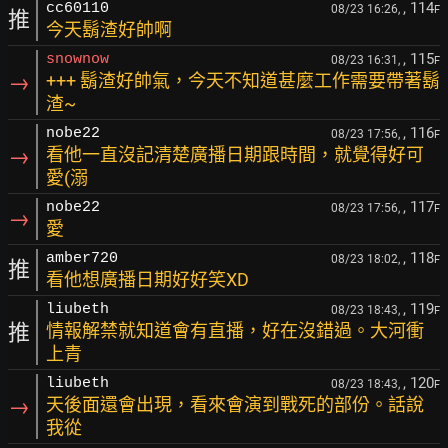
, 114
cc60110
08/23 16:26,
F
推
今天鬍渣好帥啊
, 115
snownow
08/23 16:31,
F
→
+++ 鬍渣好帥氣，今天不知道甚麼工作需要帶著鬍
渣~
, 116
nobe22
08/23 17:56,
F
→
看他一直沒記清楚廣播日期跟時間，就覺得好可
愛(溺
, 117
nobe22
08/23 17:56,
F
→
愛
, 118
amber720
08/23 18:02,
F
推
看他想廣播日期好好笑XD
, 119
liubeth
08/23 18:43,
F
推
情報解禁就知道會有直播，好在沒錯過。大河衝
上青
, 120
liubeth
08/23 18:43,
F
→
天後面還會出現，看來會演到戰死的部份。話說
我從