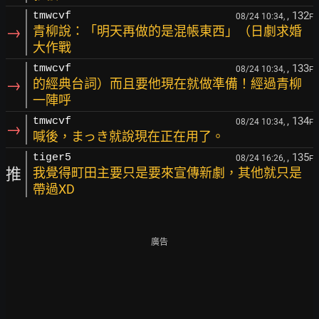
, 132
tmwcvf
08/24 10:34,
F
→
青柳說：「明天再做的是混帳東西」（日劇求婚
大作戰
, 133
tmwcvf
08/24 10:34,
F
→
的經典台詞）而且要他現在就做準備！經過青柳
一陣呼
, 134
tmwcvf
08/24 10:34,
F
→
喊後，まっき就說現在正在用了。
, 135
tiger5
08/24 16:26,
F
推
我覺得町田主要只是要來宣傳新劇，其他就只是
帶過XD
廣告