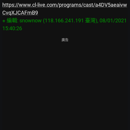
https://www.cl-live.com/programs/cast/a4DV5aeaivw
CvqXJCAFmB9
※ 編輯: snownow (118.166.241.191 臺灣), 08/01/2021 
廣告