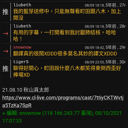
5年前
, 27
liubeth
08/09 18:18,
F
推
我的藍芽送修中，只能無聲看町田跟八木，加上
開沒
5年前
, 28
liubeth
08/09 18:18,
F
→
有用的字幕，一打開看到我討厭肺結核。哈哈
哈！
5年前
, 29
snownow
08/09 18:42,
F
→
翻譯真的很鬧XDDD很多莫名其妙的譯文XDDD
5年前
, 30
tiger5
08/09 23:55,
F
推
聊得好開心，町田說什麼八木都笑得東倒西歪好
捧場XD
https://www.cl-live.com/programs/cast/7ttiyCKTWvtj
a5TzKa7SpR
※ 編輯: snownow (118.166.243.77 臺灣), 08/10/2021 