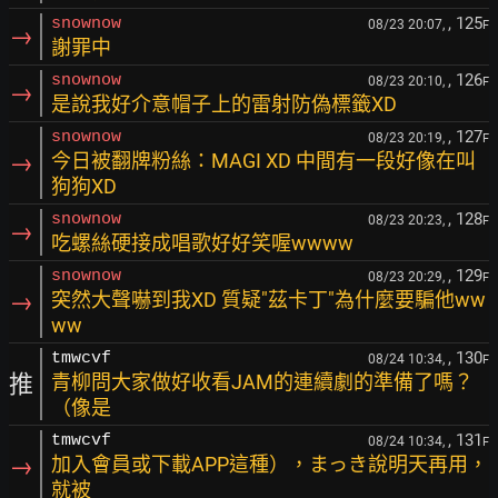
, 125
snownow
08/23 20:07,
F
→
謝罪中
, 126
snownow
08/23 20:10,
F
→
是說我好介意帽子上的雷射防偽標籤XD
, 127
snownow
08/23 20:19,
F
→
今日被翻牌粉絲：MAGI XD 中間有一段好像在叫
狗狗XD
, 128
snownow
08/23 20:23,
F
→
吃螺絲硬接成唱歌好好笑喔wwww
, 129
snownow
08/23 20:29,
F
→
突然大聲嚇到我XD 質疑"茲卡丁"為什麼要騙他ww
ww
, 130
tmwcvf
08/24 10:34,
F
推
青柳問大家做好收看JAM的連續劇的準備了嗎？
（像是
, 131
tmwcvf
08/24 10:34,
F
→
加入會員或下載APP這種），まっき說明天再用，
就被