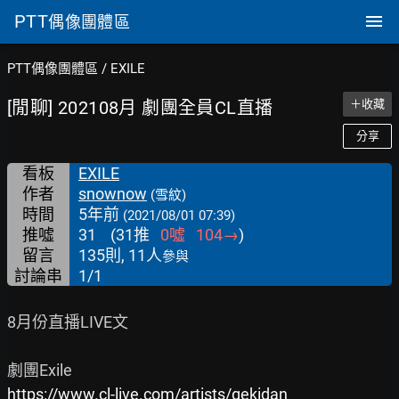
PTT
偶像團體區
PTT偶像團體區
/
EXILE
[閒聊] 202108月 劇團全員CL直播
＋收藏
分享
看板
EXILE
作者
snownow
(雪紋)
時間
5年前
(2021/08/01 07:39)
推噓
31
(
31
推
0
噓
104
→
)
留言
135則, 11人
參與
討論串
1/1
8月份直播LIVE文

https://www.cl-live.com/artists/gekidan