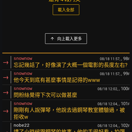
載入全部
向上載入更多
, 98
snownow
08/18 11:57,
F
→
忘記幾話了，好像演了大概一個電影的長度左右?
, 99
snownow
08/18 11:57,
F
→
他今天到底有甚麼事情是記得的www
, 100
snownow
08/18 12:02,
F
→
問粉絲覺得下次可以做甚麼
, 101
snownow
08/18 12:04,
F
→
剛剛有人說彈琴，他說去過鋼琴教室體驗過，被
拒收w
, 102
nobe22
08/18 12:04,
F
講了小時候跟鋼琴的故事，他的手很好看，拍彈