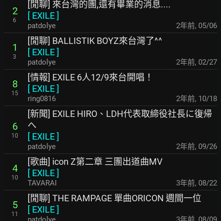
[閒聊] 來台灣的團,還有畢業的消息....
2
[
EXILE
]
6
patdolye
2年前
,
05/06
[閒聊] BALLISTIK BOYZ來台灣了^^
1
[
EXILE
]
3
patdolye
2年前
,
02/27
[情報] EXILE 6人12/9來台開唱！
8
[
EXILE
]
15
ring0816
2年前
,
10/18
[新聞] EXILE HIRO、LDH代表取締役社長に復帰
へ
6
[
EXILE
]
10
patdolye
2年前
,
09/26
[歌曲] icon Z第二章 三團出道曲MV
4
[
EXILE
]
10
TAVARAI
3年前
,
08/22
[閒聊] THE RAMPAGE 單曲ORICON 週間一位
5
[
EXILE
]
11
patdolye
3年前
,
08/09