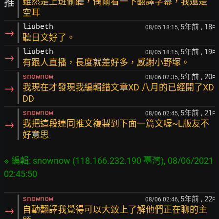
推
雖然是上班偷聽，偶爾看一下翻譯字幕，我還是
空耳
5年前
, 18
liubeth
08/05 18:15,
F
→
聽日文好了。
5年前
, 19
liubeth
08/05 18:15,
F
→
有跟人直播，長度就差好多，感謝小野塚。
5年前
, 20
snownow
08/06 02:35,
F
→
我現在才發現我編輯錯文章XD 八月的已經開了XD
DD
5年前
, 21
snownow
08/06 02:45,
F
→
我把這段連同推文複製到下面一篇文喔~L版友不
好意思
※ 編輯: snownow (118.166.232.190 臺灣), 08/06/2021 
5年前
, 22
snownow
08/06 02:46,
F
→
自動翻譯我覺得可以大致上了解他們正在聊的主