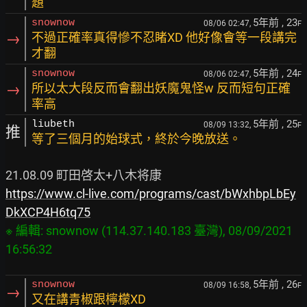
題
5年前
, 23
snownow
08/06 02:47,
F
→
不過正確率真得慘不忍睹XD 他好像會等一段講完
才翻
5年前
, 24
snownow
08/06 02:47,
F
→
所以太大段反而會翻出妖魔鬼怪w 反而短句正確
率高
5年前
, 25
liubeth
08/09 13:32,
F
推
等了三個月的始球式，終於今晚放送。
https://www.cl-live.com/programs/cast/bWxhbpLbEy
DkXCP4H6tq75
※ 編輯: snownow (114.37.140.183 臺灣), 08/09/2021 
5年前
, 26
snownow
08/09 16:58,
F
→
又在講青椒跟檸檬XD