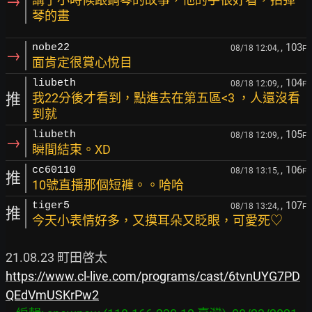
→
琴的畫
, 103
nobe22
08/18 12:04,
F
→
面肯定很賞心悅目
, 104
liubeth
08/18 12:09,
F
推
我22分後才看到，點進去在第五區<3 ，人還沒看
到就
, 105
liubeth
08/18 12:09,
F
→
瞬間結束。XD
, 106
cc60110
08/18 13:15,
F
推
10號直播那個短褲。。哈哈
, 107
tiger5
08/18 13:24,
F
推
今天小表情好多，又摸耳朵又眨眼，可愛死♡
https://www.cl-live.com/programs/cast/6tvnUYG7PD
QEdVmUSKrPw2