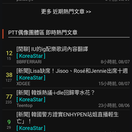
更多 近期熱門文章 >>
PTT偶像團體區 即時熱門文章
[閒聊] IU的ig配樂歌詞內容翻譯
12
[
KoreaStar
]
15
BBRFERRARI
8小時前
,
08/07
[新聞]Lisa缺席！Jisoo、Rosé和Jennie出席十週
38
[
KoreaStar
]
127
XDGEE
15小時前
,
08/07
[新聞] 韓娛熱議-i-dle回歸零水花？
77
[
KoreaStar
]
235
Teentop
23小時前
,
08/06
[新聞] 韓國警方證實ENHYPEN站姐直播輕生
亡」！
9
[
KoreaStar
]
29