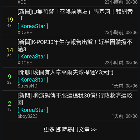
XOD
23小時前
,
08/06
[新聞]IU無預警「召喚前男友」張基河！韓網替
「
19
[
KoreaStar
]
43
XDGEE
23小時前
,
08/06
[新聞]K-POP30年生存報告出爐！近半團體撐不
過3
14
[
KoreaStar
]
52
XDGEE
23小時前
,
08/06
[閒聊] 晚間有人拿高爾夫球桿砸YG大門
9
[
KoreaStar
]
22
StressND
1天前
,
08/06
[新聞] 柳演錫傳不服遭追稅30億! 行政救濟遭駁
回
2
[
KoreaStar
]
13
bboy0223
1天前
,
08/06
更多 即時熱門文章 >>