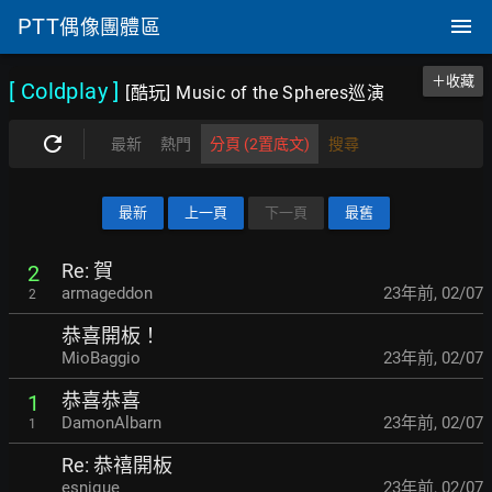
PTT
偶像團體區
＋收藏
[ Coldplay
]
[酷玩] Music of the Spheres巡演
最新
熱門
分頁 (2置底文)
搜尋
最新
上一頁
下一頁
最舊
Re: 賀
2
armageddon
23年前
,
02/07
2
恭喜開板！
MioBaggio
23年前
,
02/07
恭喜恭喜
1
DamonAlbarn
23年前
,
02/07
1
Re: 恭禧開板
esnique
23年前
,
02/07