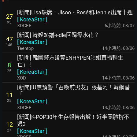
[新聞]Lisa缺席！Jisoo、Rosé和Jennie出席十週
27
[
KoreaStar
]
95
XDGEE
6小時前
,
08/07
[新聞] 韓娛熱議-i-dle回歸零水花？
47
[
KoreaStar
]
148
Teentop
14小時前
,
08/06
[新聞] 韓國警方證實ENHYPEN站姐直播輕生
亡」！
8
[
KoreaStar
]
25
XOD
14小時前
,
08/06
[新聞]IU無預警「召喚前男友」張基河！韓網替
「
11
[
KoreaStar
]
25
XDGEE
14小時前
,
08/06
[新聞]K-POP30年生存報告出爐！近半團體撐不
過3
12
[
KoreaStar
]
27