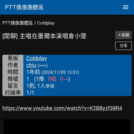
PTT
偶像團體區
PTT偶像團體區
/
Coldplay
[閒聊] 主唱在墨爾本演唱會小墜
＋收藏
分享
看板
Coldplay
作者
chiu
(><>)
時間
1年前
(2024/11/05 13:51)
推噓
1
(
1
推
0
噓
0
→
)
留言
1則, 1人
參與
討論串
1/1
https://www.youtube.com/watch?v=K2BByzf38R4