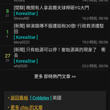
XDGEE
14小時前
,
08/06
[閒聊] 晚間有人拿高爾夫球桿砸YG大門
8
[
KoreaStar
]
21
StressND
16小時前
,
08/06
[新聞] 柳演錫傳不服遭追稅30億! 行政救濟遭駁
回
1
[
KoreaStar
]
8
bboy0223
19小時前
,
08/06
[新聞] 只有始源可以停！崔始源真的現身了 衝
去
27
[
KoreaStar
]
29
whj0530
23小時前
,
08/06
更多 即時熱門文章 >>
‣
返回看板
[
Coldplay
]
英國
‣
更多 chiu 的文章