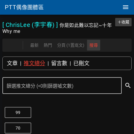
PTT
偶像團體區
＋收藏
[ ChrisLee (李宇春)
]
你是如此難以忘記~十年
Why me
最新
熱門
分頁 (1置底文)
搜尋
文章
|
推文總分
|
留言數
|
已刪文
search
篩選推文總分 (<0則篩選噓文數)
99
70