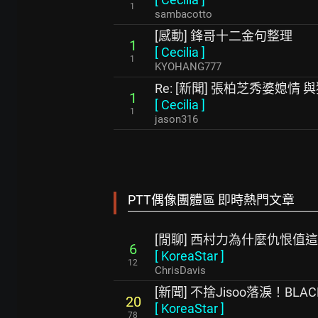
1
sambacotto
[感動] 鋒哥十二金句整理
1
[
Cecilia
]
1
KYOHANG777
Re: [新聞] 張柏芝秀婆媳情
1
[
Cecilia
]
1
jason316
PTT偶像團體區 即時熱門文章
[閒聊] 西村力為什麼仇恨值這
6
[
KoreaStar
]
12
ChrisDavis
[新聞] 不捨Jisoo落淚！BLA
20
[
KoreaStar
]
78