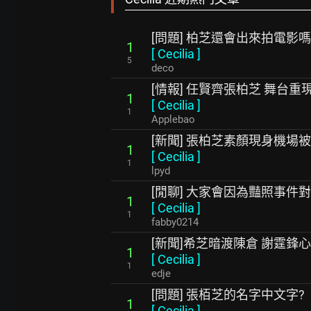
[問題] 柏芝還會出來拍電影嗎
1
[
Cecilia
]
5
deco
[情報] 任賢齊張柏芝 舞台
1
[
Cecilia
]
1
Applebao
[新聞] 張柏芝素顏現身機場
1
[
Cecilia
]
1
lpyd
[閒聊] 大家會因為豔照事件對Ce
1
[
Cecilia
]
1
fabby0214
[新聞]希芝暗渡陳倉 謝霆鋒
1
[
Cecilia
]
1
edje
[問題] 張栢芝的名字中文字?
1
[
Cecilia
]