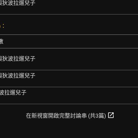
情 與狄波拉遛兒子
)：
數
情 與狄波拉遛兒子
情 與狄波拉遛兒子
狄波拉遛兒子
open_in_new
在新視窗開啟完整討論串 (共3篇)