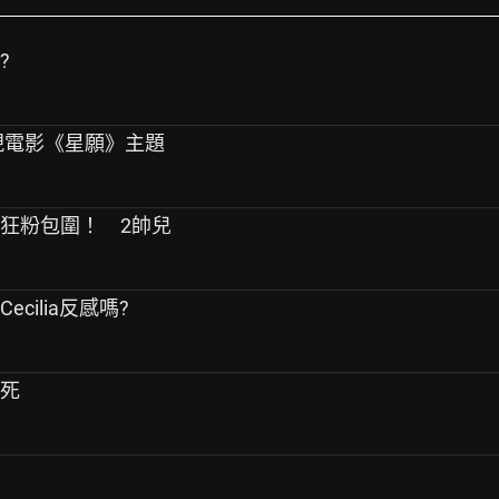
?
重現電影《星願》主題
被狂粉包圍！ 2帥兒
cilia反感嗎?
心死