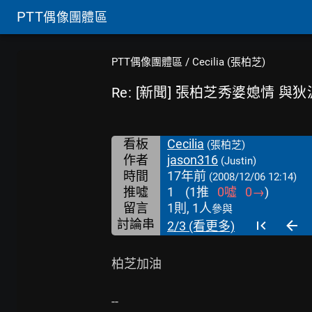
PTT
偶像團體區
PTT偶像團體區
/
Cecilia (張柏芝)
Re: [新聞] 張柏芝秀婆媳情 與
看板
Cecilia
(張柏芝)
作者
jason316
(Justin)
時間
17年前
(2008/12/06 12:14)
推噓
1
(
1
推
0
噓
0
→
)
留言
1則, 1人
參與
討論串
2/3 (看更多)
柏芝加油
