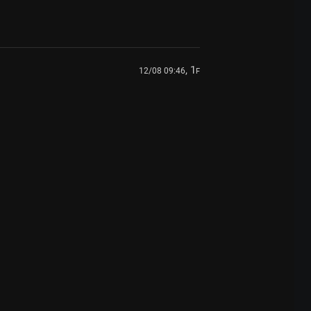
, 1
12/08 09:46
F