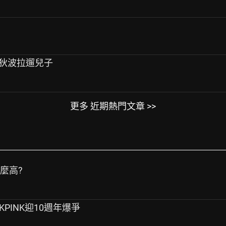
 與狄波拉遛兒子
更多 近期熱門文章 >>
麼高?
CKPINK迎10週年爆爭