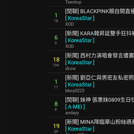
Teentop
[閒聊] BLACKPINK親自
1
[
KoreaStar
]
18
XOD
[新聞] KARA韓昇延雙手
6
[
KoreaStar
]
9
XOD
[新聞] 西村力演唱會發言遭
18
[
KoreaStar
]
104
zkow
[新聞] 劉亞仁與男密友私密
1
[
KoreaStar
]
17
bboy0223
[閒聊] 妹神 張惠妹0809生
8
[
A-MEI
]
8
andayy
[新聞] MINA降臨華山粉絲
19
[
KoreaStar
]
29