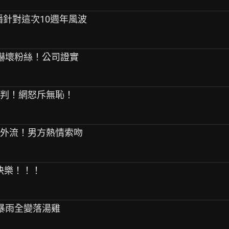
開直播針對這次10週年風波
狂抖嚇壞粉絲！公司證實
審判！網怒斥無恥！
照外流！男方熱情索吻
日快樂！！！
遇暴雨全變落湯雞