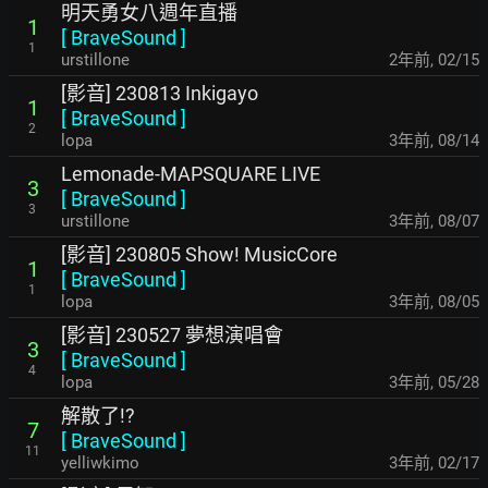
明天勇女八週年直播
1
[
BraveSound
]
1
urstillone
2年前
,
02/15
[影音] 230813 Inkigayo
1
[
BraveSound
]
2
lopa
3年前
,
08/14
Lemonade-MAPSQUARE LIVE
3
[
BraveSound
]
3
urstillone
3年前
,
08/07
[影音] 230805 Show! MusicCore
1
[
BraveSound
]
1
lopa
3年前
,
08/05
[影音] 230527 夢想演唱會
3
[
BraveSound
]
4
lopa
3年前
,
05/28
解散了!?
7
[
BraveSound
]
11
yelliwkimo
3年前
,
02/17