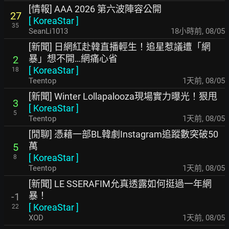
[情報] AAA 2026 第六波陣容公開
27
[
KoreaStar
]
35
SeanLi1013
18小時前
,
08/05
[新聞] 日網紅赴韓直播輕生！追星惹議遭「網
暴」想不開…網痛心省
2
[
KoreaStar
]
18
Teentop
1天前
,
08/05
[新聞] Winter Lollapalooza現場實力曝光！狠甩
3
[
KoreaStar
]
5
Teentop
1天前
,
08/05
[閒聊] 憑藉一部BL韓劇Instagram追蹤數突破50
萬
5
[
KoreaStar
]
8
Teentop
1天前
,
08/05
[新聞] LE SSERAFIM允真透露如何挺過一年網
暴！
-1
[
KoreaStar
]
22
XOD
1天前
,
08/05