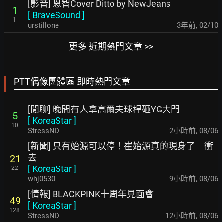
[影音] 恩智Cover Ditto by NewJeans
1
[
BraveSound
]
1
urstillone
3年前
,
02/10
更多 近期熱門文章 >>
PTT偶像團體區 即時熱門文章
[閒聊] 晚間有人拿高爾夫球桿砸YG大門
5
[
KoreaStar
]
10
StressND
2小時前
,
08/06
[新聞] 只有始源可以停！崔始源真的現身了 衝
去
21
[
KoreaStar
]
22
whj0530
9小時前
,
08/06
[情報] BLACKPINK十周年見面會
49
[
KoreaStar
]
128
StressND
12小時前
,
08/06