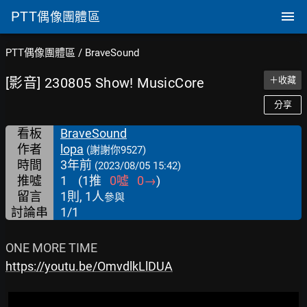
PTT
偶像團體區
PTT偶像團體區
/
BraveSound
[影音] 230805 Show! MusicCore
＋收藏
分享
看板
BraveSound
作者
lopa
(謝謝你9527)
時間
3年前
(2023/08/05 15:42)
推噓
1
(
1
推
0
噓
0
→
)
留言
1則, 1人
參與
討論串
1/1
https://youtu.be/OmvdlkLlDUA