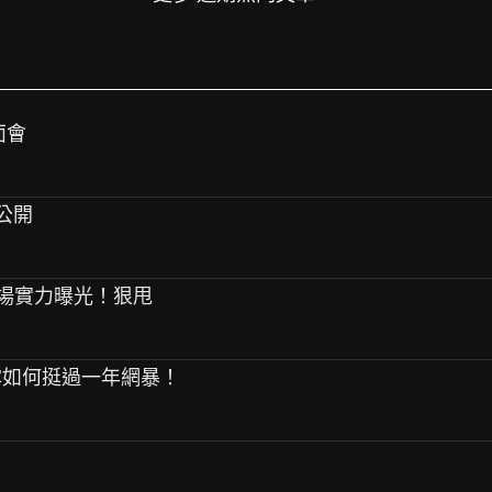
面會
容公開
ooza現場實力曝光！狠甩
允真透露如何挺過一年網暴！