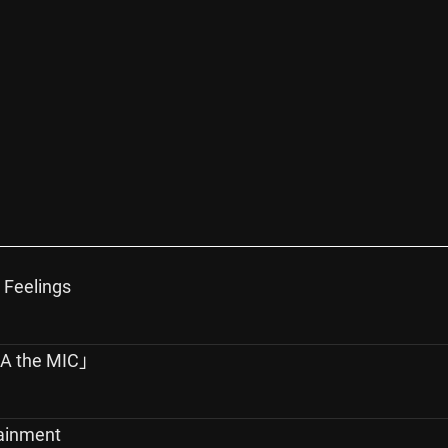
Feelings
oA the MIC」
ainment