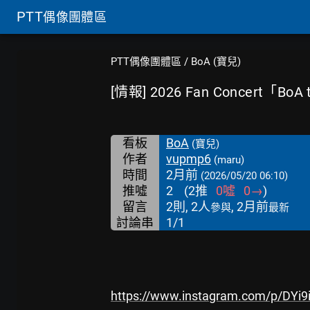
PTT
偶像團體區
PTT偶像團體區
/
BoA (寶兒)
[情報] 2026 Fan Concert「BoA 
看板
BoA
(寶兒)
作者
vupmp6
(maru)
時間
2月前
(2026/05/20 06:10)
推噓
2
(
2
推
0
噓
0
→
)
留言
2則, 2人
, 2月前
參與
最新
討論串
1/1
https://www.instagram.com/p/DYi9