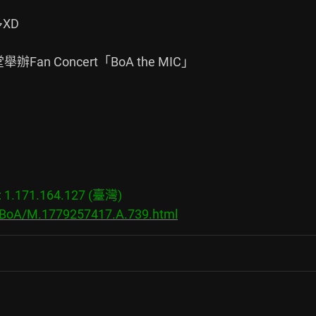
D

an Concert「BoA the MIC」

.171.164.127 (臺灣)

s/BoA/M.1779257417.A.739.html