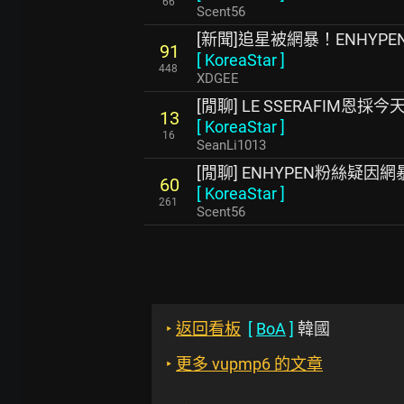
66
Scent56
[新聞]追星被網暴！ENHY
91
[
KoreaStar
]
448
XDGEE
[閒聊] LE SSERAFIM恩
13
[
KoreaStar
]
16
SeanLi1013
[閒聊] ENHYPEN粉絲疑
60
[
KoreaStar
]
261
Scent56
‣
返回看板
[
BoA
]
韓國
‣
更多 vupmp6 的文章