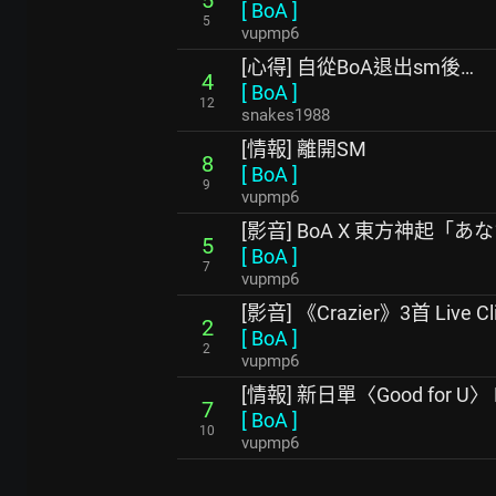
5
[
BoA
]
5
vupmp6
[心得] 自從BoA退出sm後…
4
[
BoA
]
12
snakes1988
[情報] 離開SM
8
[
BoA
]
9
vupmp6
[影音] BoA X 東方神起
5
[
BoA
]
7
vupmp6
[影音] 《Crazier》3首 Live Cl
2
[
BoA
]
2
vupmp6
[情報] 新日單〈Good for U〉
7
[
BoA
]
10
vupmp6