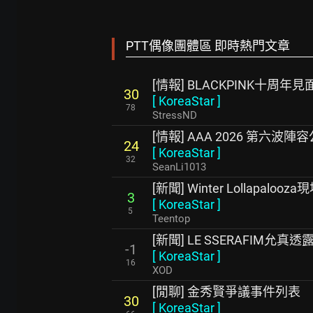
PTT偶像團體區 即時熱門文章
[情報] BLACKPINK十周年見
30
[
KoreaStar
]
78
StressND
[情報] AAA 2026 第六波陣
24
[
KoreaStar
]
32
SeanLi1013
[新聞] Winter Lollapal
3
[
KoreaStar
]
5
Teentop
[新聞] LE SSERAFIM
-1
[
KoreaStar
]
16
XOD
[閒聊] 金秀賢爭議事件列表
30
[
KoreaStar
]