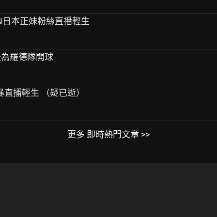
PEN日本正妹粉絲直播輕生
採今天為羅德隊開球
因網暴直播輕生 （疑已逝）
更多 即時熱門文章 >>