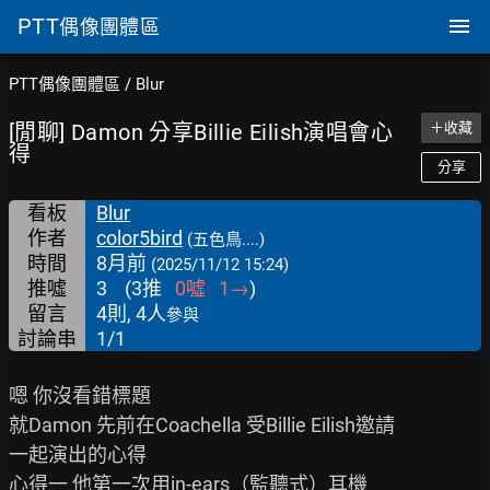
PTT
偶像團體區
PTT偶像團體區
/
Blur
[閒聊] Damon 分享Billie Eilish演唱會心
＋收藏
得
分享
看板
Blur
作者
color5bird
(五色鳥....)
時間
8月前
(2025/11/12 15:24)
推噓
3
(
3
推
0
噓
1
→
)
留言
4則, 4人
參與
討論串
1/1
嗯 你沒看錯標題

就Damon 先前在Coachella 受Billie Eilish邀請

一起演出的心得

心得一 他第一次用in-ears（監聽式）耳機
