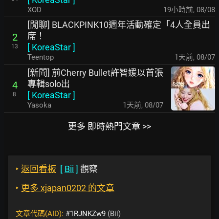
XOD
19小時前
,
08/08
[閒聊] BLACKPINK10週年活動確定「4人全員出
席！
2
[
KoreaStar
]
13
Teentop
1天前
,
08/07
[新聞] 前Cherry Bullet許智媛以首張
專輯solo出
4
[
KoreaStar
]
8
Yasoka
1天前
,
08/07
更多 即時熱門文章 >>
‣
返回看板
[
Bii
]
觀察
‣
更多 xjapan0202 的文章
文章代碼(AID):
#1RJNKZw9
(Bii)