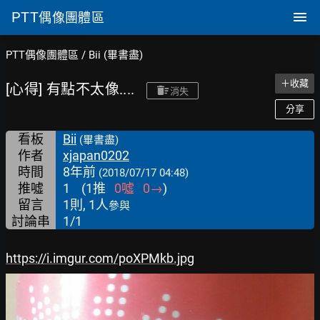
PTT
偶像團體區
PTT偶像團體區
/
Bii (畢書盡)
＋收藏
[心得] 有點不太像....
消失
分享
看板
Bii
(畢書盡)
作者
xjapan0202
時間
8年前
(2018/07/17 04:48)
推噓
1
(
1
推
0
噓
0
→
)
留言
1則, 1人
參與
討論串
1/1
https://i.imgur.com/poXPMkb.jpg