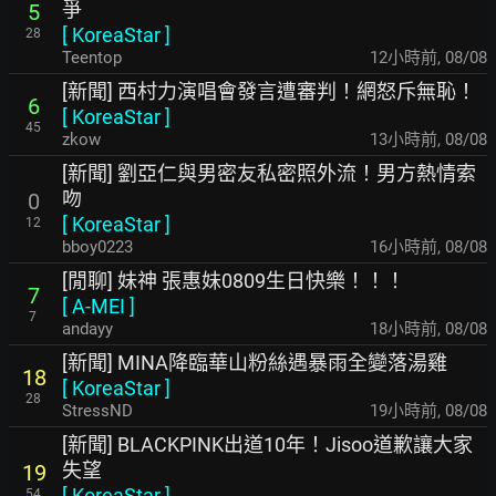
爭
5
[
KoreaStar
]
28
Teentop
12小時前
,
08/08
[新聞] 西村力演唱會發言遭審判！網怒斥無恥！
6
[
KoreaStar
]
45
zkow
13小時前
,
08/08
[新聞] 劉亞仁與男密友私密照外流！男方熱情索
吻
0
[
KoreaStar
]
12
bboy0223
16小時前
,
08/08
[閒聊] 妹神 張惠妹0809生日快樂！！！
7
[
A-MEI
]
7
andayy
18小時前
,
08/08
[新聞] MINA降臨華山粉絲遇暴雨全變落湯雞
18
[
KoreaStar
]
28
StressND
19小時前
,
08/08
[新聞] BLACKPINK出道10年！Jisoo道歉讓大家
失望
19
[
KoreaStar
]
54