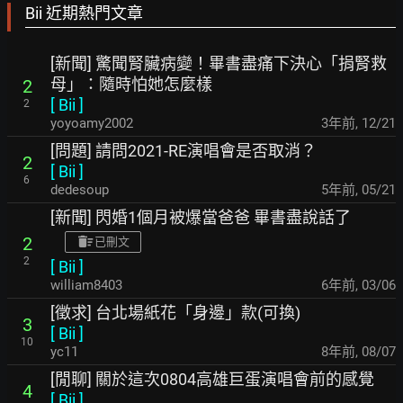
Bii 近期熱門文章
[新聞] 驚聞腎臟病變！畢書盡痛下決心「捐腎救
母」：隨時怕她怎麼樣
2
[
Bii
]
2
yoyoamy2002
3年前
,
12/21
[問題] 請問2021-RE演唱會是否取消？
2
[
Bii
]
6
dedesoup
5年前
,
05/21
[新聞] 閃婚1個月被爆當爸爸 畢書盡說話了
2
已刪文
2
[
Bii
]
william8403
6年前
,
03/06
[徵求] 台北場紙花「身邊」款(可換)
3
[
Bii
]
10
yc11
8年前
,
08/07
[閒聊] 關於這次0804高雄巨蛋演唱會前的感覺
4
[
Bii
]