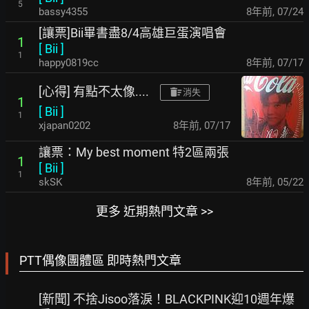
5
bassy4355
8年前
,
07/24
[讓票]Bii畢書盡8/4高雄巨蛋演唱會
1
[
Bii
]
1
happy0819cc
8年前
,
07/17
[心得] 有點不太像....
消失
1
[
Bii
]
1
xjapan0202
8年前
,
07/17
讓票：My best moment 特2區兩張
1
[
Bii
]
1
skSK
8年前
,
05/22
更多 近期熱門文章 >>
PTT偶像團體區 即時熱門文章
[新聞] 不捨Jisoo落淚！BLACKPINK迎10週年爆