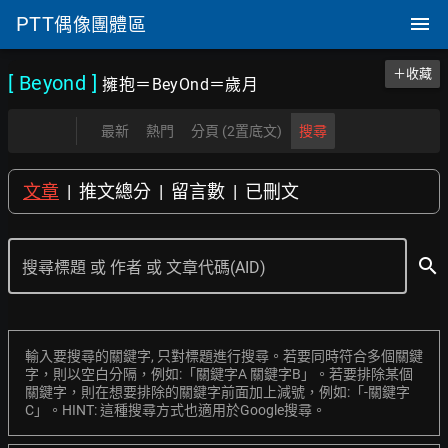
PTT
偶像團體區
＋收藏
[ Beyond
]
擁抱＝BeyOnd＝歲月
最新
熱門
分頁 (2置底文)
搜尋
文章
|
推文總分
|
留言數
|
已刪文
search
搜尋標題 或 作者 或 文章代碼(AID)
輸入要搜尋的關鍵字, 只對標題進行搜尋。若要同時符合多個關鍵
字，則以空白分隔，例如:「關鍵字A 關鍵字B」。若要排除某個
關鍵字，則在想要排除的關鍵字前面加上減號，例如:「-關鍵字
C」。HINT: 這種搜尋方式也適用於Google搜尋。