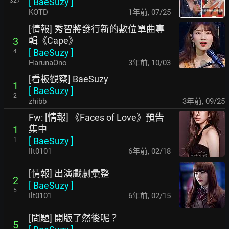
[
BaeSuzy
]
327
KOTD
1年前
,
07/25
[情報] 秀智將發行新的數位單曲專
輯《Cape》
3
[
BaeSuzy
]
4
HarunaOno
3年前
,
10/03
[看板觀察] BaeSuzy
1
[
BaeSuzy
]
2
zhibb
3年前
,
09/25
Fw: [情報] 《Faces of Love》預告
集中
1
[
BaeSuzy
]
1
Ilt0101
6年前
,
02/18
[情報] 出演戲劇彙整
2
[
BaeSuzy
]
5
Ilt0101
6年前
,
02/15
[問題] 開版了然後呢？
5