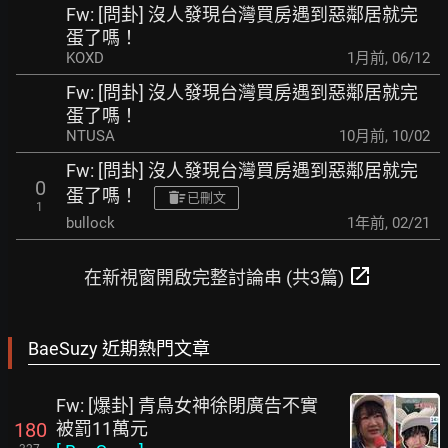
Fw: [問卦] 沒人發現台灣買房遇到惡鄰居就完
蛋了嗎！
KOXD
1月前
,
06/12
Fw: [問卦] 沒人發現台灣買房遇到惡鄰居就完
蛋了嗎！
NTUSA
10月前
,
10/02
Fw: [問卦] 沒人發現台灣買房遇到惡鄰居就完
0
蛋了嗎！
已刪文
1
bullock
1年前
,
02/21
open_in_new
在新視窗開啟完整討論串 (共3篇)
BaeSuzy 近期熱門文章
Fw: [爆卦] 青鳥女神徐閉廣告不實
被罰11萬元
180