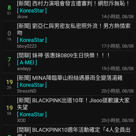
[新聞] 西村力演唱會發言遭審判！網怒斥無恥！
8
[
KoreaStar
]
51
zkow
14小時前
,
08/08
[新聞] 劉亞仁與男密友私密照外流！男方熱情索
吻
0
[
KoreaStar
]
16
bboy0223
17小時前
,
08/08
[閒聊] 妹神 張惠妹0809生日快樂！！！
7
[
A-MEI
]
7
andayy
19小時前
,
08/08
[新聞] MINA降臨華山粉絲遇暴雨全變落湯雞
19
[
KoreaStar
]
29
StressND
20小時前
,
08/08
[新聞] BLACKPINK出道10年！Jisoo道歉讓大家
失望
19
[
KoreaStar
]
58
XOD
20小時前
,
08/08
[閒聊] BLACKPINK10週年活動確定「4人全員出