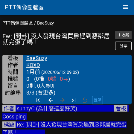
PTT
偶像團體區
PTT偶像團體區
/
BaeSuzy
Fw: [問卦] 沒人發現台灣買房遇到惡鄰居
＋收藏
就完蛋了嗎！
分享
看板
BaeSuzy
作者
KOXD
時間
1月前
(2026/06/12 09:02)
推噓
0
(
0
推
0
噓
0
→
)
留言
0則, 0人
參與
討論串
3/3 (看更多)
說明
 作者 
 sunnyC (為什麼這麼好笑)                               
 看板 
Gossiping 
 標題 
 Re: [問卦] 沒人發現台灣買房遇到惡鄰居就完蛋
了嗎！                      