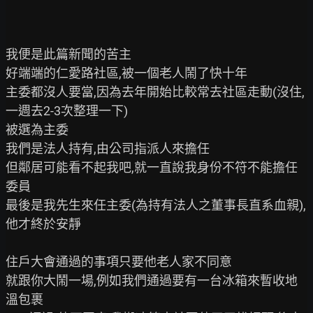
我便是此篇新聞的苦主

好端端的仁愛路社區,被一個老人鬧了快十年

主委都沒人要當,因為去年開始比較常去社區走動(沒住,
一週去2-3次整理一下)

被選為主委

我們是法人持有,由公司指派人來擔任

但鄰居可能看不起我吧,就一直說我身份不符不能擔任
委員

最後是我先生來任主委(為持有法人之董事長直系血親),
他才終於安靜

住戶大會通過的事項只要他老人家不同意

就跟你大鬧一場,例如我們通過要有一台冰箱來暫收地
溫包裹
