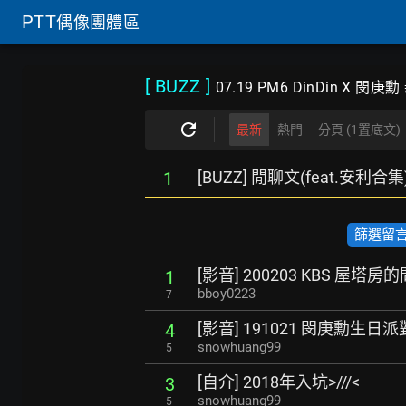
PTT
偶像團體區
[ BUZZ
]
07.19 PM6 DinDin X 閔庚
最新
熱門
分頁 (1置底文)
[BUZZ] 閒聊文(feat.安利合集
1
篩選留言數
[影音] 200203 KBS 屋塔房
1
bboy0223
7
[影音] 191021 閔庚勳生日派對
4
snowhuang99
5
[自介] 2018年入坑>///<
3
snowhuang99
5