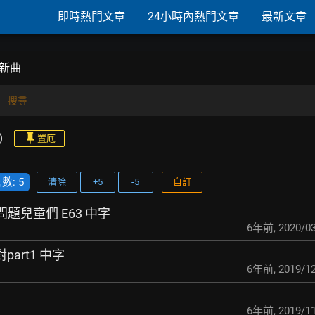
即時熱門文章
24小時內熱門文章
最新文章
勳 新曲
搜尋
)
置底
: 5
清除
+5
-5
自訂
的問題兒童們 E63 中字
6年前
,
2020/03
part1 中字
6年前
,
2019/12
6年前
,
2019/11