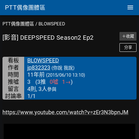
PTT
偶像團體區
PTT偶像團體區
/
BLOWSPEED
[影音] DEEPSPEED Season2 Ep2
＋收藏
分享
看板
BLOWSPEED
作者
jp832323
(你說 我說)
時間
11年前
(2015/06/10 13:10)
推噓
3
(
3
推
0
噓
1
→
)
留言
4則, 3人
參與
討論串
1/1
https://www.youtube.com/watch?v=zEr3N3bpnJM