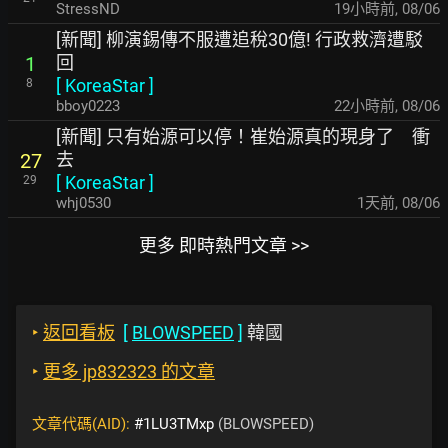
StressND
19小時前
,
08/06
[新聞] 柳演錫傳不服遭追稅30億! 行政救濟遭駁
回
1
[
KoreaStar
]
8
bboy0223
22小時前
,
08/06
[新聞] 只有始源可以停！崔始源真的現身了 衝
去
27
[
KoreaStar
]
29
whj0530
1天前
,
08/06
更多 即時熱門文章 >>
‣
返回看板
[
BLOWSPEED
]
韓國
‣
更多 jp832323 的文章
文章代碼(AID):
#1LU3TMxp
(BLOWSPEED)