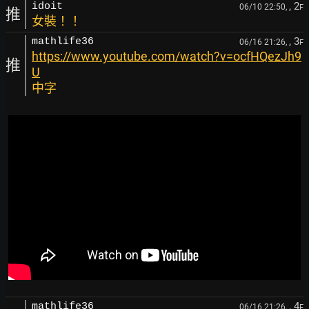
, 2
idoit
06/10 22:50,
F
推
女裝！！
, 3
mathlife36
06/16 21:26,
F
https://www.youtube.com/watch?v=ocfHQezJh9
推
U
中字
, 4
mathlife36
06/16 21:26,
F