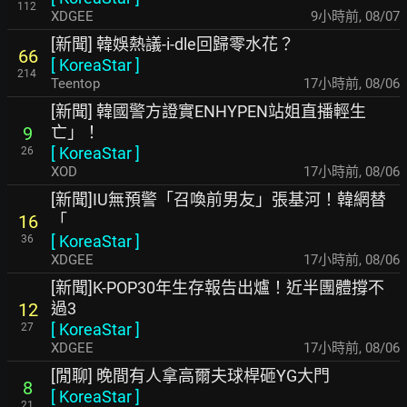
112
XDGEE
9小時前
,
08/07
[新聞] 韓娛熱議-i-dle回歸零水花？
66
[
KoreaStar
]
214
Teentop
17小時前
,
08/06
[新聞] 韓國警方證實ENHYPEN站姐直播輕生
亡」！
9
[
KoreaStar
]
26
XOD
17小時前
,
08/06
[新聞]IU無預警「召喚前男友」張基河！韓網替
「
16
[
KoreaStar
]
36
XDGEE
17小時前
,
08/06
[新聞]K-POP30年生存報告出爐！近半團體撐不
過3
12
[
KoreaStar
]
27
XDGEE
17小時前
,
08/06
[閒聊] 晚間有人拿高爾夫球桿砸YG大門
8
[
KoreaStar
]
21