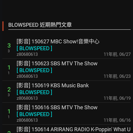
BLOWSPEED 近期熱門文章
[影音] 150627 MBC Show!音樂中心
3
[
BLOWSPEED
]
3
z80680613
11年前
,
06/27
[影音] 150623 SBS MTV The Show
1
[
BLOWSPEED
]
1
z80680613
11年前
,
06/23
[影音] 150619 KBS Music Bank
2
[
BLOWSPEED
]
3
z80680613
11年前
,
06/19
[影音] 150616 SBS MTV The Show
1
[
BLOWSPEED
]
1
z80680613
11年前
,
06/16
[影音] 150614 ARIRANG RADIO K-Poppin' What U