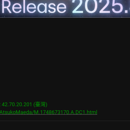
2.70.20.201 (臺灣)

s/AtsukoMaeda/M.1748673170.A.DC1.html