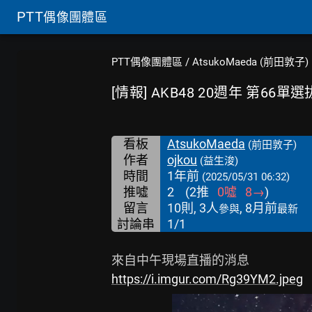
PTT
偶像團體區
PTT偶像團體區
/
AtsukoMaeda (前田敦子)
[情報] AKB48 20週年 第66單選
看板
AtsukoMaeda
(前田敦子)
作者
ojkou
(益生浚)
時間
1年前
(2025/05/31 06:32)
推噓
2
(
2
推
0
噓
8
→
)
留言
10則, 3人
, 8月前
參與
最新
討論串
1/1
https://i.imgur.com/Rg39YM2.jpeg