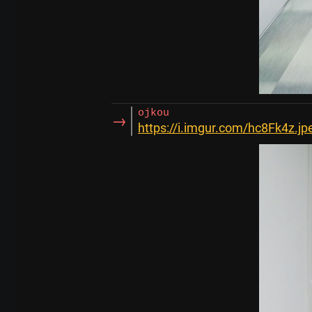
ojkou
→
https://i.imgur.com/hc8Fk4z.jp