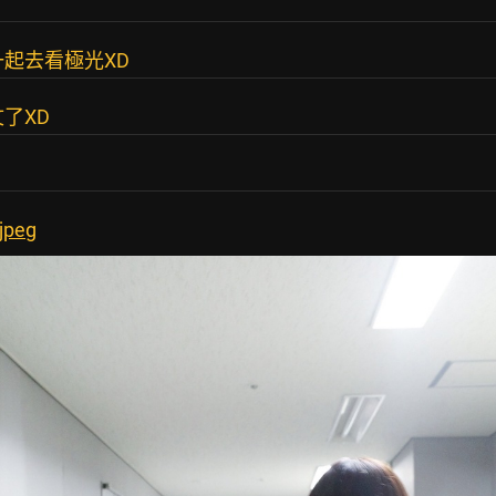
一起去看極光XD
了XD
jpeg