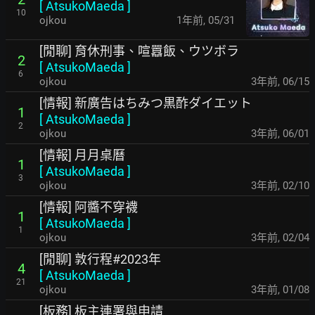
[
AtsukoMaeda
]
10
ojkou
1年前
,
05/31
[閒聊] 育休刑事、喧囂飯、ウツボラ
2
[
AtsukoMaeda
]
6
ojkou
3年前
,
06/15
[情報] 新廣告はちみつ黒酢ダイエット
1
[
AtsukoMaeda
]
2
ojkou
3年前
,
06/01
[情報] 月月桌曆
1
[
AtsukoMaeda
]
3
ojkou
3年前
,
02/10
[情報] 阿醬不穿襪
1
[
AtsukoMaeda
]
1
ojkou
3年前
,
02/04
[閒聊] 敦行程#2023年
4
[
AtsukoMaeda
]
21
ojkou
3年前
,
01/08
[板務] 板主連署與申請