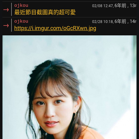
6年前
, 13
ojkou
02/08 12:47,
F
→
最近節目截圖真的超可愛
6年前
, 14
ojkou
02/28 10:18,
F
→
https://i.imgur.com/oGcRXwn.jpg