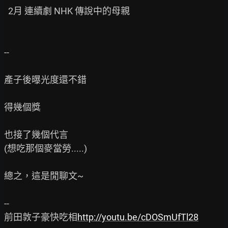
  2月 連續劇 NHK 傳說中的母親

--

產子後曝光度還不錯

得幾個獎

也接了幾個代言

(想吃那個麥當勞.....)

總之，這是閒聊文~

--

前田敦子豪快吃相
http://youtu.be/cDOSmUfTl28