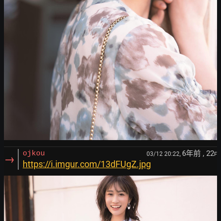
6年前
, 22
ojkou
03/12 20:22,
F
→
https://i.imgur.com/13dFUgZ.jpg