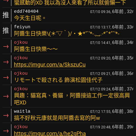
蠻感動的XD 我以為沒人來看了所以就偷懶一下
6年前
, 32
edd740404
07/10 09:36,
F
推
今天生日呢。
6年前
, 33
feiyun
07/10 13:17,
F
推
阿醬生日快樂\(＊′▽‵)/‧★*"`'*-.,_,.-*'`*"`'*-
6年前
, 34
ojkou
07/10 14:41,
F
→
阿醬生日快樂～～
6年前
, 35
ojkou
07/12 09:20,
F
→
https://imgur.com/a/SkszuCu
6年前
, 36
ojkou
07/12 09:21,
F
→
リモートで殺される 飾演松園佳代子
6年前
, 37
ojkou
07/12 09:24,
F
→
興趣：貓寫真、養貓 ，阿醬接這工作一定很高興
吧XD
6年前
, 38
waitla
07/12 17:55,
F
→
搞不好秋元康就是用阿醬去寫的阿w
6年前
, 39
ojkou
07/19 20:48,
F
→
https://imgur.com/a/he2gPha