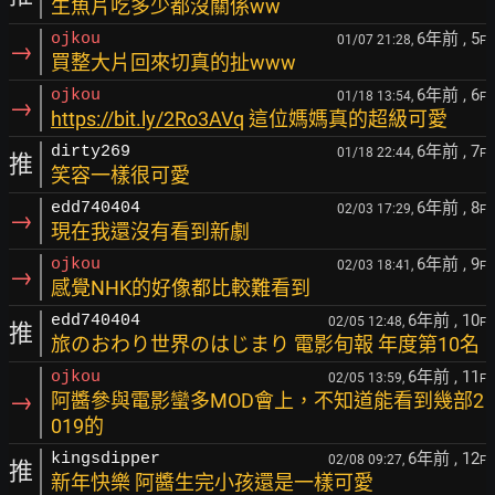
生魚片吃多少都沒關係ww
6年前
, 5
ojkou
01/07 21:28,
F
→
買整大片回來切真的扯www
6年前
, 6
ojkou
01/18 13:54,
F
→
https://bit.ly/2Ro3AVq
這位媽媽真的超級可愛
6年前
, 7
dirty269
01/18 22:44,
F
推
笑容一樣很可愛
6年前
, 8
edd740404
02/03 17:29,
F
→
現在我還沒有看到新劇
6年前
, 9
ojkou
02/03 18:41,
F
→
感覺NHK的好像都比較難看到
6年前
, 10
edd740404
02/05 12:48,
F
推
旅のおわり世界のはじまり 電影旬報 年度第10名
6年前
, 11
ojkou
02/05 13:59,
F
→
阿醬參與電影蠻多MOD會上，不知道能看到幾部2
019的
6年前
, 12
kingsdipper
02/08 09:27,
F
推
新年快樂 阿醬生完小孩還是一樣可愛