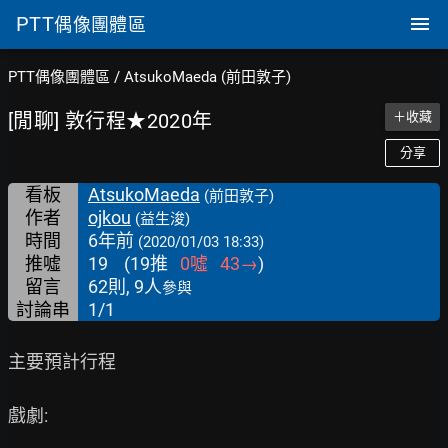
PTT
偶像團體區
PTT偶像團體區
/
AtsukoMaeda (前田敦子)
[閒聊] 敦行程★2020年
＋收藏
分享
看板
AtsukoMaeda
(前田敦子)
作者
ojkou
(益生浚)
時間
6年前
(2020/01/03 18:33)
推噓
19
(
19
推
0
噓
43
→
)
留言
62則, 9人
參與
討論串
1/1
主要預計行程

戲劇:
