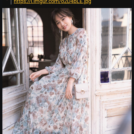
https://i.imgur.com/o2D4bLE.jpg