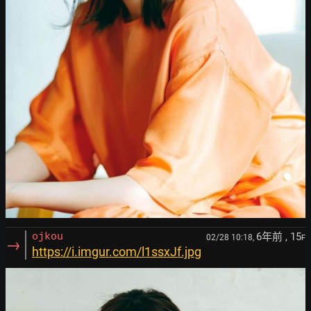
6年前
, 15
ojkou
02/28 10:18,
F
→
https://i.imgur.com/l1ssxJf.jpg