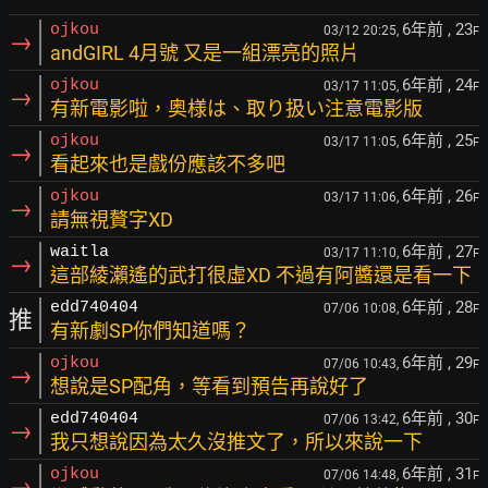
6年前
, 23
ojkou
03/12 20:25,
F
→
andGIRL 4月號 又是一組漂亮的照片
6年前
, 24
ojkou
03/17 11:05,
F
→
有新電影啦，奥様は、取り扱い注意電影版
6年前
, 25
ojkou
03/17 11:05,
F
→
看起來也是戲份應該不多吧
6年前
, 26
ojkou
03/17 11:06,
F
→
請無視贅字XD
6年前
, 27
waitla
03/17 11:10,
F
→
這部綾瀨遙的武打很虛XD 不過有阿醬還是看一下
6年前
, 28
edd740404
07/06 10:08,
F
推
有新劇SP你們知道嗎？
6年前
, 29
ojkou
07/06 10:43,
F
→
想說是SP配角，等看到預告再說好了
6年前
, 30
edd740404
07/06 13:42,
F
→
我只想說因為太久沒推文了，所以來說一下
6年前
, 31
ojkou
07/06 14:48,
F
→