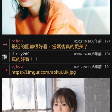
6年前
, 17
ojkou
02/28 10:20,
F
→
最近的圖都很好看，當媽後真的更美了
6年前
, 18
dirty269
03/02 14:40,
F
推
真的好看！！
6年前
, 19
ojkou
03/12 20:21,
F
→
https://i.imgur.com/aokuUJk.jpg