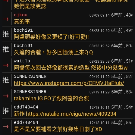
她們是談更認
6年前
, 48
ojkou
08/09 09:14,
F
→
真的事
6年前
, 49
bochi91
08/23 19:50,
F
推
阿醬頭髮好像又更短了!好可愛!!
6年前
, 50
bochi91
08/23 19:52,
F
推
久違的合體，好多回憶湧上來Q Q
6年前
, 51
waitla
08/23 23:53,
F
→
阿醬每次回去好像都很素的造型 然後中分髮型w
5年前
, 52
SINNERSINNER
09/19 11:29,
F
推
https://www.instagram.com/p/CFMVJfaFfub/
5年前
, 53
SINNERSINNER
09/19 11:29,
F
→
takamina IG PO了跟阿醬的合照
5年前
, 54
edd740404
12/18 10:11,
F
推
新作
https://natalie.mu/eiga/news/409234
5年前
, 55
edd740404
12/18 10:11,
F
→
是不是又要補看之前好幾集日劇了XD