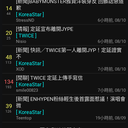
[新聞]BABYMONSTER雅賢洋裝穿反 回髒話急道
歉
14
[
KoreaStar
]
44
StressND
6小時前
,
08/10
[情報] 定延宣布離開JYPE
20
[
TWICE
]
25
Nisio
6小時前
,
08/10
[新聞] 快訊／TWICE第一人離開JYP！定延證實
不
48
[
KoreaStar
]
113
XOD
7小時前
,
08/10
[閒聊] TWICE 定延上傳手寫信
134
[
KoreaStar
]
193
smile00823
7小時前
,
08/10
[新聞] ENHYPEN粉絲輕生後首露面惹議！演唱會
微
39
[
KoreaStar
]
126
Teentop
19小時前
,
08/09