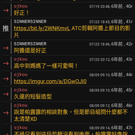
6年前
, 40
ojkou
07/19 20:48,
F
→
好正！
6年前
, 41
SINNERSINNER
07/23 18:45,
F
推
https://bit.ly/2WNKmvL
ATC剪輯阿醬上節目的影
片
6年前
, 42
SINNERSINNER
07/23 18:46,
F
→
阿醬還是好正
6年前
, 43
ojkou
07/23 20:12,
F
→
高中到媽媽了一樣可愛啊！
6年前
, 44
ojkou
08/09 09:10,
F
→
https://imgur.com/a/DGwOJI0
6年前
, 45
ojkou
08/09 09:10,
F
→
久違的短髮造型
6年前
, 46
ojkou
08/09 09:12,
F
→
說是帕露露的相談對象，但是節目組問什麼都不
太清楚XD
6年前
, 47
ojkou
08/09 09:14,
F
→
不過只看到這段剪輯沒看到後面，帕露露好像說