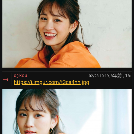
6年前
, 16
ojkou
02/28 10:19,
F
→
https://i.imgur.com/t3ca4nh.jpg