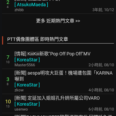
2
[
AtsukoMaeda
]
4
zhibb
3年前
,
10/12
更多 近期熱門文章 >>
PTT偶像團體區 即時熱門文章
[情報] KiiiKiii新歌"Pop Off Pop Off"MV
7
[
KoreaStar
]
10
Master5566
2小時前
,
08/10
[新聞] aespa明攻大巨蛋！機場遭包圍「KARINA
嚇到
3
[
KoreaStar
]
8
zkow
4小時前
,
08/10
[新聞] 定延加入姐姐孔升妍所屬公司VARO
10
[
KoreaStar
]
13
usenwo
6小時前
,
08/10