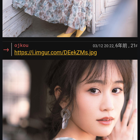
6年前
, 21
ojkou
03/12 20:22,
F
→
https://i.imgur.com/DEekZMs.jpg