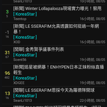
SeanLi1013
10小時前
,
08/05
[新聞] Winter Lollapalooza現場實力曝光！狠甩
3
[
KoreaStar
]
5
Teentop
16小時前
,
08/05
[新聞] LE SSERAFIM允真透露如何挺過一年網
暴！
-1
[
KoreaStar
]
16
XOD
16小時前
,
08/05
[閒聊] 金秀賢爭議事件列表
31
[
KoreaStar
]
67
Scent56
19小時前
,
08/05
[新聞]追星被網暴！ENHYPEN日本正妹粉絲直播
輕生
96
[
KoreaStar
]
482
XDGEE
19小時前
,
08/05
[閒聊] LE SSERAFIM恩採今天為羅德隊開球
13
[
KoreaStar
]
16
SeanLi1013
22小時前
,
08/05