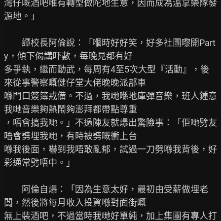
灣仔嘅酒吧唯有轉型做陀地生意，因而成為溫拿樂隊發
源地。」

　　譚校長阿倫說：「嗰時好好笑，好多社團嚟開Part
y，傾下偈講吓數，每晚見都有好

多爭執，繼而動武，每周有4至5次大型『活動』，後
來從事警察嘅健仔堂大佬晚晚派部車

喺門口簽簿戒備。不過，我哋喺地庫彈音樂，班人鍾意
我哋音樂夠熱鬧夠澎拜都帶點尊重

，唔會搞我哋。」不過陳友就爆出驚險事：「佢哋劈友
唔會劈埋我哋，有時被劈嘅衝上台

喺我後面，嚇到我唔敢亂郁，試過一刀劈喺我背後，好
彩通常劈唔中。」

　　阿倫自爆：「因為生意太好，最初由受薪做埋老
闆，然後將每月收入投資喺對面街嘅

無上裝酒吧，不過當時我哋好單純，加上集團有專人打