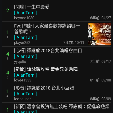
[閒聊] 一生中最愛
2
[
AlanTam
]
5
beyond1030
6年前
,
04/27
Fw: [問卦] 大家最喜歡譚詠麟哪一
首歌呢？
1
[
AlanTam
]
1
piayer252
7年前
,
10/11
[心得] 譚詠麟2018台北演唱會曲目
4
[
AlanTam
]
5
yyqclio
7年前
,
09/17
[新聞] 譚詠麟攻蛋 黃金兄弟助陣
4
[
AlanTam
]
5
love41333
8年前
,
09/08
[影音] 譚詠麟2018 台北小巨蛋
1
[
AlanTam
]
4
leonsuper
8年前
,
08/09
[新聞] 溫拿曾投資無上裝吧 譚詠麟：促進旅遊業
1
[
AlanTam
]