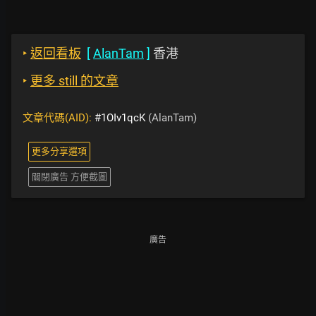
‣
返回看板
[
AlanTam
]
香港
‣
更多 still 的文章
文章代碼(AID):
#1OIv1qcK
(AlanTam)
更多分享選項
關閉廣告 方便截圖
廣告