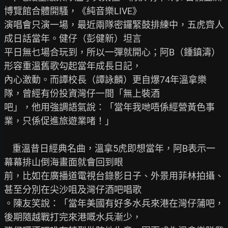
博覽館合體開騷，《純音樂LIVE》

演唱會只演一場，最近兩隊密鑼緊鼓排練中，五虎齊人
成日話當年。健仔（彭健新）坦言

平日無乜場合玩到，所以一彈就開心；阿B（鍾鎮濤）
形容重溫舊歌勾起當年成長日記，

內心激動。而譚校長（譚詠麟）更自爆74年溫拿樂
隊，曾經有份投資灣仔一間「無上裝酒

吧」，他用強調語氣說：「當年我哋唔係經營黃色事
業，只係促進旅遊業啫！」

    重溫昔日經典名曲，溫拿5虎即想當年，阿B表示一
幕幕排山倒海畫面就會回到眼

前，比如在廣播道電視台錄影日子、外景用菲林拍攝、
甚至分別在尖沙咀及灣仔酒吧唱歌

。陳友笑說：「當年美國有好多水兵來港在灣仔蒲吧，
後期隨越戰打完來港嘅水兵漸少，
