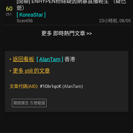
[閒聊] ENHYPEN粉絲疑因網暴直播輕生 （疑已
逝）
60
[
KoreaStar
]
261
Scent56
23小時前
,
08/05
更多 即時熱門文章 >>
‣
返回看板
[
AlanTam
]
香港
‣
更多 still 的文章
文章代碼(AID):
#1OIv1qcK
(AlanTam)
關閉廣告 方便截圖