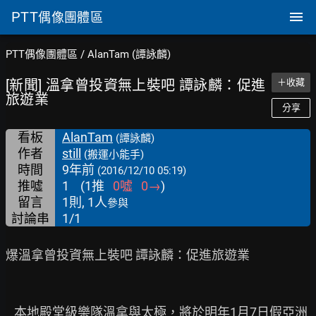
PTT
偶像團體區
PTT偶像團體區
/
AlanTam (譚詠麟)
[新聞] 溫拿曾投資無上裝吧 譚詠麟：促進
＋收藏
旅遊業
分享
看板
AlanTam
(譚詠麟)
作者
still
(搬運小能手)
時間
9年前
(2016/12/10 05:19)
推噓
1
(
1
推
0
噓
0
→
)
留言
1則, 1人
參與
討論串
1/1
爆溫拿曾投資無上裝吧 譚詠麟：促進旅遊業

   本地殿堂級樂隊溫拿與太極，將於明年1月7日假亞洲