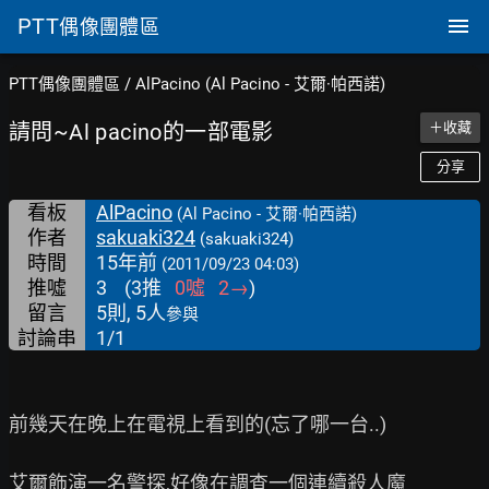
PTT
偶像團體區
PTT偶像團體區
/
AlPacino (Al Pacino - 艾爾·帕西諾)
請問~Al pacino的一部電影
＋收藏
分享
看板
AlPacino
(Al Pacino - 艾爾·帕西諾)
作者
sakuaki324
(sakuaki324)
時間
15年前
(2011/09/23 04:03)
推噓
3
(
3
推
0
噓
2
→
)
留言
5則, 5人
參與
討論串
1/1
前幾天在晚上在電視上看到的(忘了哪一台..)

艾爾飾演一名警探,好像在調查一個連續殺人魔
