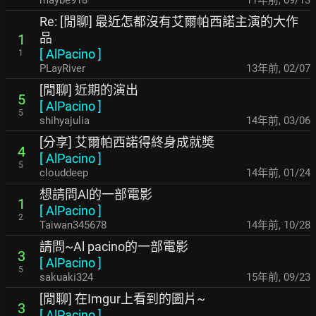
maybe918
11年前
,
09/13
Re: [閒聊] 最近怎都沒有艾爾帕西諾主演的大作
品
1
[
AlPacino
]
1
PLayRiver
13年前
,
02/07
[閒聊] 近期的演出
5
[
AlPacino
]
5
shihyajulia
14年前
,
03/06
[分享] 艾爾帕西諾得終身成就奬
4
[
AlPacino
]
5
clouddeep
14年前
,
01/24
想請問Al的一部電影
1
[
AlPacino
]
2
Taiwan345678
14年前
,
10/28
請問~Al pacino的一部電影
3
[
AlPacino
]
5
sakuaki324
15年前
,
09/23
[閒聊] 在Imgur上看到的圖片~
3
[
AlPacino
]