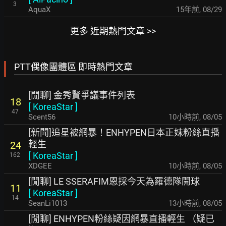
3
AquaX
15年前
,
08/29
更多 近期熱門文章 >>
PTT偶像團體區 即時熱門文章
[閒聊] 金秀賢爭議事件列表
18
[
KoreaStar
]
47
Scent56
10小時前
,
08/05
[新聞]追星被網暴！ENHYPEN日本正妹粉絲直播
輕生
24
[
KoreaStar
]
162
XDGEE
10小時前
,
08/05
[閒聊] LE SSERAFIM恩採今天為羅德隊開球
11
[
KoreaStar
]
14
SeanLi1013
13小時前
,
08/05
[閒聊] ENHYPEN粉絲疑因網暴直播輕生 （疑已