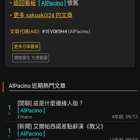
‣
返回看板
[
AlPacino
]
懷舊
‣
更多 sakuaki324 的文章
文章代碼(AID):
#1EV0K9H4
(AlPacino)
更多分享選項
關閉廣告 方便截圖
AlPacino 近期熱門文章
[閒聊] 這是什麼邊緣人版？
1
[
AlPacino
]
2
Emacs
4年前
,
09/13
[新聞] 艾爾帕西諾差點辭演《教父》
1
[
AlPacino
]
1