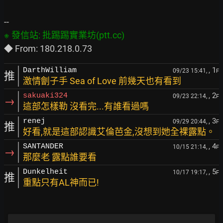
, 1
DarthWilliam
09/23 15:41,
F
推
激情劊子手 Sea of Love 前幾天也有看到
, 2
sakuaki324
09/23 22:14,
F
→
這部怎樣勒 沒看完...有誰看過嗎
, 3
renej
09/29 20:44,
F
推
好看,就是這部認識艾倫芭金,沒想到她全裸露點。
, 4
SANTANDER
10/15 21:14,
F
→
那麼老 露點誰要看
, 5
Dunkelheit
10/17 19:17,
F
推
重點只有AL神而已!