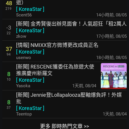
逝）
48
[
KoreaStar
]
219
Scent56
14小時前
,
08/05
[新聞] 金秀賢復出辦見面會！人氣超狂「租2萬人
-3
[
KoreaStar
]
22
zkow
17小時前
,
08/05
[情報] NMIXX官方微博更改成員正名
37
[
KoreaStar
]
94
usenwo
18小時前
,
08/05
[新聞] RESCENE獲委任為旅遊大使
推廣慶州新羅文
8
[
KoreaStar
]
10
Yasoka
1天前
,
08/04
[新聞] Jennie登Lollapalooza壓軸爆負評！外媒
批
8
[
KoreaStar
]
37
Teentop
1天前
,
08/04
更多 即時熱門文章 >>