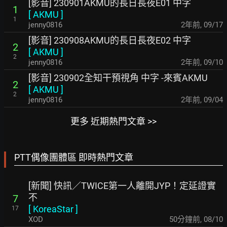
[影音] 230901AKMU的長日長夜E01 中字
1
[
AKMU
]
1
jenny0816
2年前
,
09/17
[影音] 230908AKMU的長日長夜E02 中字
2
[
AKMU
]
2
jenny0816
2年前
,
09/10
[影音] 230902全知干預視角 中字 -來賓AKMU
2
[
AKMU
]
2
jenny0816
2年前
,
09/04
更多 近期熱門文章 >>
PTT偶像團體區 即時熱門文章
[新聞] 快訊／TWICE第一人離開JYP！定延證實
不
7
[
KoreaStar
]
17
XOD
51分鐘前
,
08/10