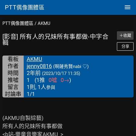
PTT
偶像團體區
PTT偶像團體區
/
AKMU
[影音] 所有人的兄妹所有事都做-中字合
＋收藏
輯
分享
看板
AKMU
作者
jenny0816
(啊薩秀賢nabi ♡)
時間
2年前
(2023/10/17 11:35)
推噓
1
(
1
推
0
噓
0
→
)
留言
1則, 1人
參與
討論串
1/1
(AKMU自製綜藝)

所有人的兄妹所有事都做

<b站-樂童音樂家AKMU_>
