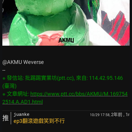
@AKMU Weverse

※ 發信站: 批踢踢實業坊(ptt.cc), 來自: 114.42.95.146 
(臺灣)

※ 文章網址: 
https://www.ptt.cc/bbs/AKMU/M.169754
2514.A.AD1.html
2年前
, 1
juanke
10/29 17:58,
F
推
ep3翻滾遊戲笑到不行