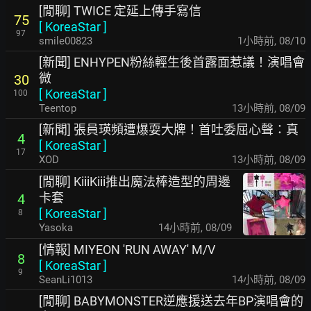
[閒聊] TWICE 定延上傳手寫信
75
[
KoreaStar
]
97
smile00823
1小時前
,
08/10
[新聞] ENHYPEN粉絲輕生後首露面惹議！演唱會
微
30
[
KoreaStar
]
100
Teentop
13小時前
,
08/09
[新聞] 張員瑛頻遭爆耍大牌！首吐委屈心聲：真
4
[
KoreaStar
]
17
XOD
13小時前
,
08/09
[閒聊] KiiiKiii推出魔法棒造型的周邊
卡套
4
[
KoreaStar
]
8
Yasoka
14小時前
,
08/09
[情報] MIYEON 'RUN AWAY' M/V
8
[
KoreaStar
]
9
SeanLi1013
14小時前
,
08/09
[閒聊] BABYMONSTER逆應援送去年BP演唱會的