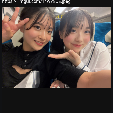
https://i.imgur.com/14wY8uE.jpeg