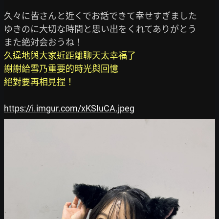
久々に皆さんと近くでお話できて幸せすぎました

ゆきのに大切な時間と思い出をくれてありがとう

久違地與大家近距離聊天太幸福了

謝謝給雪乃重要的時光與回憶

絕對要再相見捏！
https://i.imgur.com/xKSIuCA.jpeg