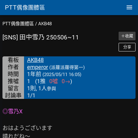
PTT
偶像團體區
PTT偶像團體區
/
AKB48
[SNS] 田中雪乃 250506~11
＋收藏
分享
看板
AKB48
作者
emperor
(派蘿派蘿得第一)
時間
1年前
(2025/05/11 16:05)
推噓
1
(
1
推
0
噓
0
→
)
留言
1則, 1人
參與
討論串
1/1
◎雪乃X
おはようございます
