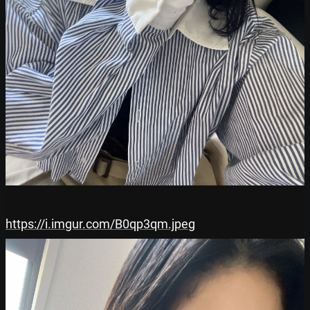
https://i.imgur.com/B0qp3qm.jpeg