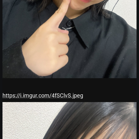
https://i.imgur.com/4fSClvS.jpeg