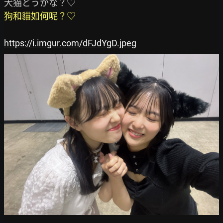
狗和貓如何呢？♡
https://i.imgur.com/dFJdYgD.jpeg