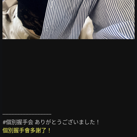
--------------------------------

個別握手會多謝了！