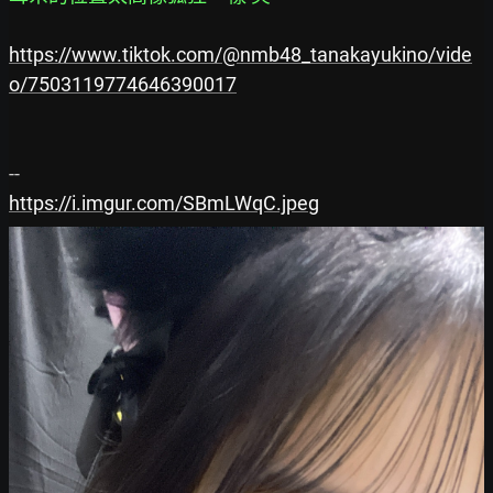
https://www.tiktok.com/@nmb48_tanakayukino/vide
o/7503119774646390017
https://i.imgur.com/SBmLWqC.jpeg