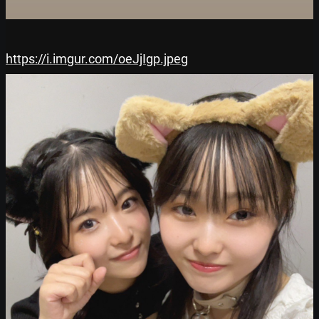
https://i.imgur.com/oeJjIgp.jpeg