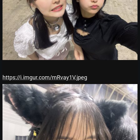
https://i.imgur.com/mRvay1V.jpeg