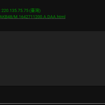
20.135.75.75 (臺灣)

s/AKB48/M.1642711200.A.DAA.html