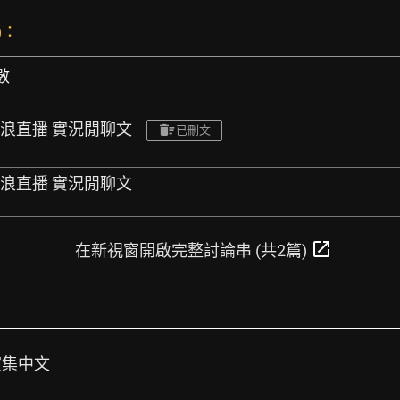
)：
數
om & 浪直播 實況閒聊文
已刪文
om & 浪直播 實況閒聊文
open_in_new
在新視窗開啟完整討論串 (共2篇)
公演集中文