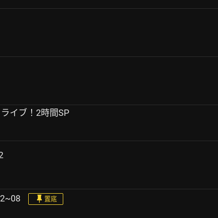
イブ！ライブ！2時間SP
2
2~08
置底