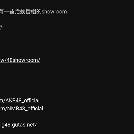
一些活動番組的showroom



n.tw/48showroom/
m/AKB48_official
am/NMB48_official
/ig48.gutas.net/