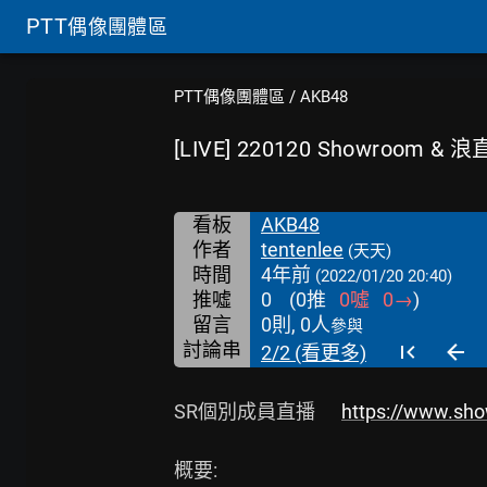
PTT
偶像團體區
PTT偶像團體區
/
AKB48
[LIVE] 220120 Showroom 
看板
AKB48
作者
tentenlee
(天天)
時間
4年前
(2022/01/20 20:40)
推噓
0
(
0
推
0
噓
0
→
)
留言
0則, 0人
參與
討論串
2/2 (看更多)
SR個別成員直播      
https://www.sh
概要:
