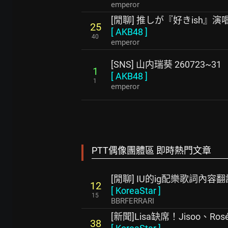
emperor
[閒聊] 推しが『好きish』
25
[
AKB48
]
40
emperor
[SNS] 山内瑞葵 260723~31
1
[
AKB48
]
1
emperor
PTT偶像團體區 即時熱門文章
[閒聊] IU的ig配樂歌詞內容翻
12
[
KoreaStar
]
15
BBRFERRARI
[新聞]Lisa缺席！Jisoo、Ro
38