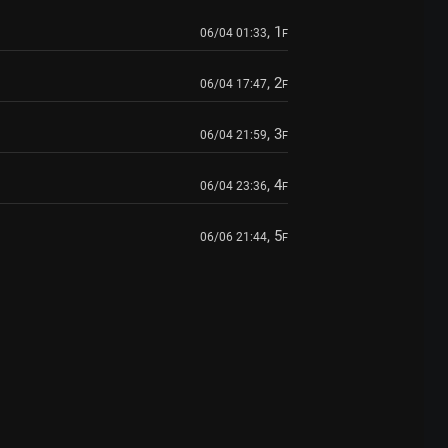
, 1
06/04 01:33
F
, 2
06/04 17:47
F
, 3
06/04 21:59
F
, 4
06/04 23:36
F
, 5
06/06 21:44
F