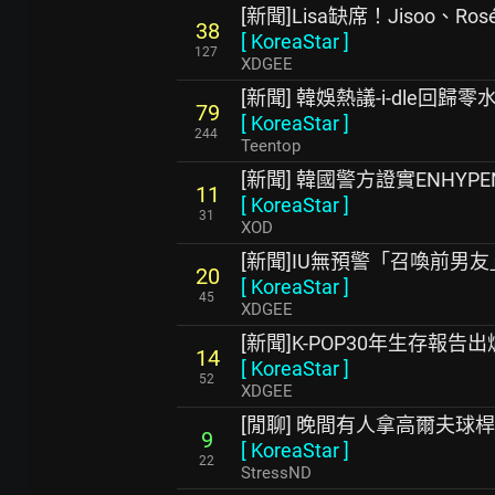
[新聞]Lisa缺席！Jisoo、Ro
38
[
KoreaStar
]
127
XDGEE
[新聞] 韓娛熱議-i-dle回歸零
79
[
KoreaStar
]
244
Teentop
[新聞] 韓國警方證實ENHY
11
[
KoreaStar
]
31
XOD
[新聞]IU無預警「召喚前男
20
[
KoreaStar
]
45
XDGEE
[新聞]K-POP30年生存報
14
[
KoreaStar
]
52
XDGEE
[閒聊] 晚間有人拿高爾夫球
9
[
KoreaStar
]
22
StressND