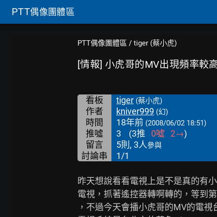
PTT
偶像團體區
PTT偶像團體區
/
tiger (蔡小虎)
[情報] 小虎哥的MV出現頻率較
看板
tiger
(蔡小虎)
作者
kniver999
(幻)
時間
18年前
(2008/06/02 18:51)
推噓
3
(
3
推
0
噓
2
→
)
留言
5則, 3人
參與
討論串
1/1
昨天想說看看電視上是不是真的有小
電視，抓著遙控器轉啊轉的，等到第
，不過今天會播小虎哥的MV的電視台