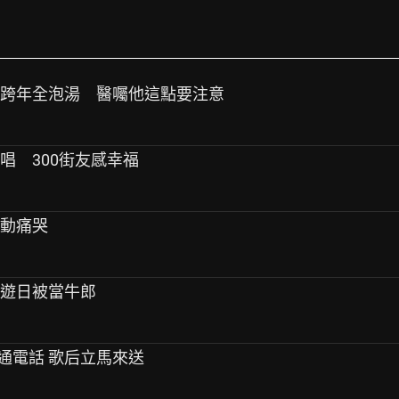
赴日跨年全泡湯 醫囑他這點要注意
演唱 300街友感幸福
激動痛哭
 遊日被當牛郎
通電話 歌后立馬來送