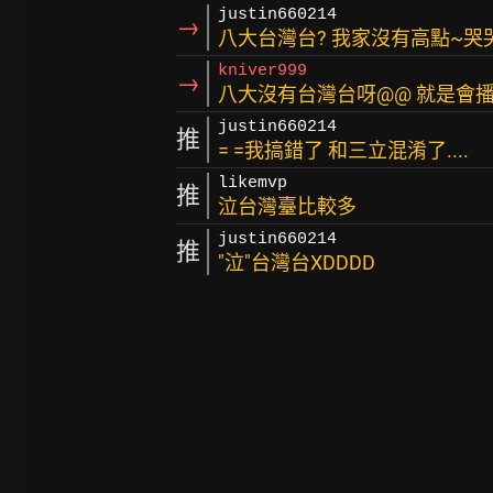
justin660214
→
八大台灣台? 我家沒有高點~哭
kniver999
→
八大沒有台灣台呀@@ 就是會
justin660214
推
= =我搞錯了 和三立混淆了....
likemvp
推
泣台灣臺比較多
justin660214
推
"泣"台灣台XDDDD