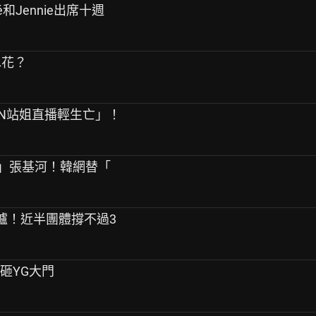
sé和Jennie出席十週
水花？
PEN站姐直播輕生亡」！
友」張基河！韓網替「
告出爐！近半團體撐不過3
桿砸YG大門