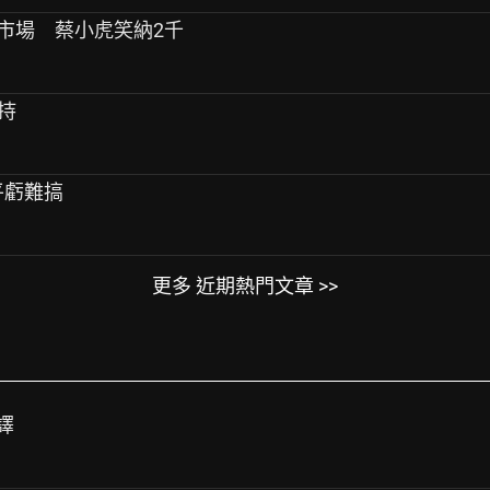
機市場 蔡小虎笑納2千
堅持
平虧難搞
更多 近期熱門文章 >>
譯