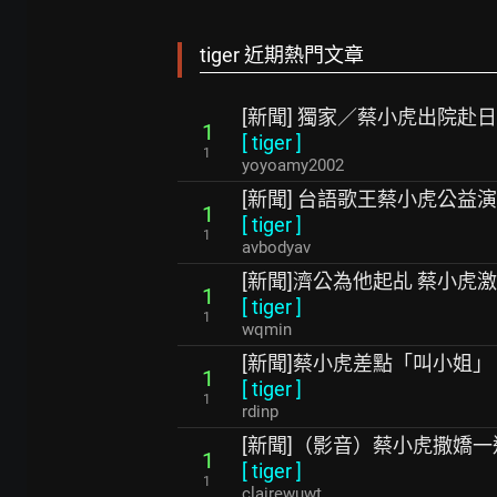
tiger 近期熱門文章
[新聞] 獨家／蔡小虎出院
1
[
tiger
]
1
yoyoamy2002
[新聞] 台語歌王蔡小虎公益
1
[
tiger
]
1
avbodyav
[新聞]濟公為他起乩 蔡小虎
1
[
tiger
]
1
wqmin
[新聞]蔡小虎差點「叫小姐」
1
[
tiger
]
1
rdinp
[新聞]（影音）蔡小虎撒嬌一
1
[
tiger
]
1
clairewuwt