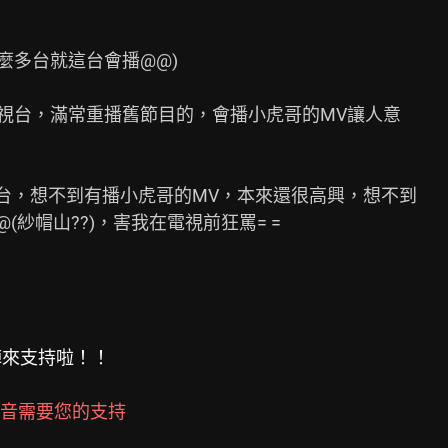
麼多台就這台會播@@)

電視台，滿常重播舊節目的，會播小虎哥的MV讓人意

台，想不到有播小虎哥的MV，本來還很高興，想不到

(紗帽山??)，害我在電視前狂罵= =

親逗陣來支持啦！！
音需要您的支持