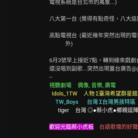
電視系統是台北市的萬象...)

八大第一台  (覺得有點奇怪，八大這
高點電視台  (最近幾年突然出現的
             外)

6月3號早上接近7點，轉到緯來戲劇
還沒唱到副歌...突然出現蓋台廣告@@
視聽劇場     偶像, 音樂, 廣電
Idols_1TW     人物 Σ臺灣希望群星館
 TW_Boys       台灣 Σ台灣男孩特區
 tiger     台灣 ◎●蔡小虎●鄉
歡迎光臨蔡小虎板
台語歌壇的好聲