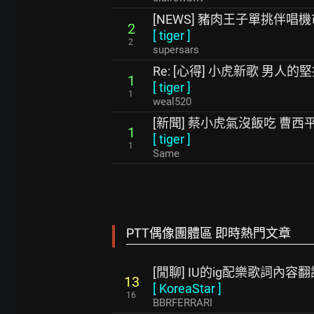
[NEWS] 豬肉王子單挑伴唱
2
[
tiger
]
2
supersars
Re: [心得] 小虎新歌 男人的
1
[
tiger
]
1
weal520
[新聞] 蔡小虎氣沒飯吃 曹西
1
[
tiger
]
1
Same
PTT偶像團體區 即時熱門文章
[閒聊] IU的ig配樂歌詞內容翻
13
[
KoreaStar
]
16
BBRFERRARI