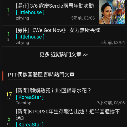
[灑花] 3/6 歡慶Sercle兩周年動次動
1
[
littlehouse
]
2
zihying
5年前
,
03/06
[房仲] 《We Got Now》 女力無所畏懼
1
[
littlehouse
]
2
zihying
5年前
,
03/04
更多 近期熱門文章 >>
PTT偶像團體區 即時熱門文章
[新聞] 韓娛熱議-i-dle回歸零水花？
17
[
KoreaStar
]
42
Teentop
7小時前
,
08/06
[新聞]K-POP30年生存報告出爐！近半團體撐不
過3
5
[
KoreaStar
]
16