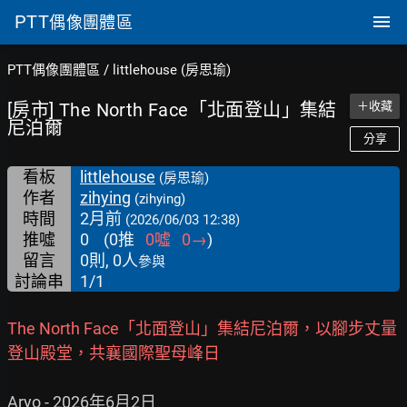
PTT
偶像團體區
PTT偶像團體區
/
littlehouse (房思瑜)
[房市] The North Face「北面登山」集結
＋收藏
尼泊爾
分享
看板
littlehouse
(房思瑜)
作者
zihying
(zihying)
時間
2月前
(2026/06/03 12:38)
推噓
0
(
0
推
0
噓
0
→
)
留言
0則, 0人
參與
討論串
1/1
The North Face「北面登山」集結尼泊爾，以腳步丈量
登山殿堂，共襄國際聖母峰日
Aryo - 2026年6月2日
