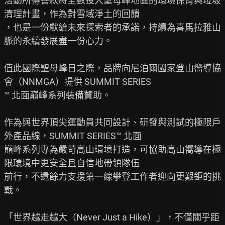
活動所得善款將全數投入聖母峰地區的環境保育與垃圾
清理計畫，作為對雪域淨土的回饋

，也是一份獻給未來探索者的承諾，持續為喜馬拉雅山
脈的永續發展盡一份心力。

值此國際聖母峰日之際，品牌向尼泊爾國家登山嚮導協
會（NNMGA）提供 SUMMIT SERIES

™ 北面巔峰系列裝備贊助。

作為與世界頂尖運動員共同設計、研發與測試的極限戶
外產品線，SUMMIT SERIES™ 北面

巔峰系列專為嚴苛高山環境打造，可協助高山嚮導在極
限環境中更安全且自信地帶領隊伍

前行，不遺餘力支援第一線攀登工作者迎向更艱鉅的挑
戰。

「世界越走越大（Never Just a Hike）」，不僅關乎距