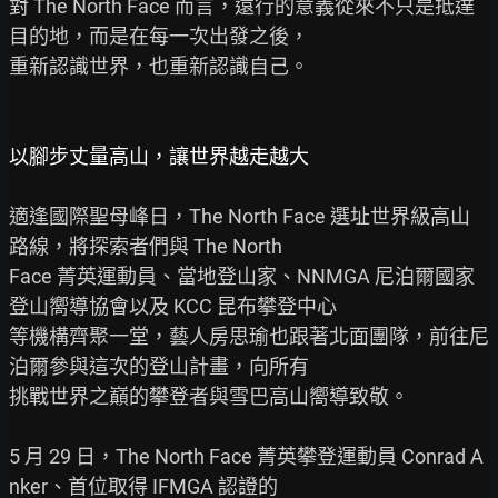
對 The North Face 而言，遠行的意義從來不只是抵達
目的地，而是在每一次出發之後，

重新認識世界，也重新認識自己。

以腳步丈量高山，讓世界越走越大
適逢國際聖母峰日，The North Face 選址世界級高山
路線，將探索者們與 The North

Face 菁英運動員、當地登山家、NNMGA 尼泊爾國家
登山嚮導協會以及 KCC 昆布攀登中心

等機構齊聚一堂，藝人房思瑜也跟著北面團隊，前往尼
泊爾參與這次的登山計畫，向所有

挑戰世界之巔的攀登者與雪巴高山嚮導致敬。

5 月 29 日，The North Face 菁英攀登運動員 Conrad A
nker、首位取得 IFMGA 認證的
