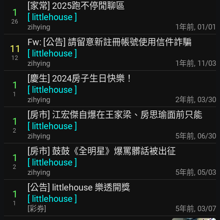
[家常] 2025跑不停閒聊區
1
[
littlehouse
]
26
zihying
1年前
,
01/01
Fw: [公告] 請留意新註冊帳號使用信件詐騙
11
[
littlehouse
]
12
zihying
1年前
,
11/03
[慶生] 2024房子生日快樂！
1
[
littlehouse
]
1
zihying
2年前
,
03/30
[房市] 江宏傑自爆在王家梁、房思瑜面前只能
1
[
littlehouse
]
2
zihying
5年前
,
06/30
[房市] 鼓鼓《全明星》爆罵髒話被出征
1
[
littlehouse
]
2
zihying
5年前
,
05/03
[公告] littlehouse 樂透開獎
1
[
littlehouse
]
1
[彩券]
5年前
,
03/07