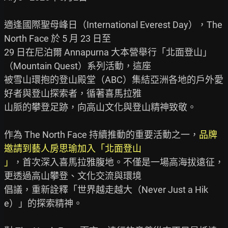
適逢國際聖母峰日（International Everest Day），The 
North Face 於 5 月 23 日至

29 日在尼泊爾 Annapurna 大本營舉行「北面登山」
（Mountain Quest）系列活動，這座

被雪山環抱的登山殿堂（ABC）集結亞洲各地的戶外愛
好者與登山探索者，循著喜馬拉雅

山脈的攀登足跡，向高山文化與登山精神致敬。

作為 The North Face 持續推動的重要活動之一，
品牌
邀請到藝人房思瑜加入「北面登山

」
，首次深入喜馬拉雅腹地。不僅是一場高海拔遠征，
更透過高山攀登、文化交流與環境

倡議，重新詮釋「世界越走越大（Never Just a Hik
e）」的探索精神。
