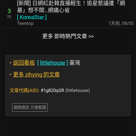
[新聞] 日網紅赴韓直播輕生！追星惹議遭「網
暴」想不開…網痛心省
3
[
KoreaStar
]
20
Teentop
1天前
,
08/05
更多 即時熱門文章 >>
‣
返回看板
[
littlehouse
]
臺灣
‣
更多 zihying 的文章
文章代碼(AID):
#1g820qGR
(littlehouse)
關閉廣告 方便截圖