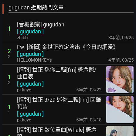
gugudan 近期熱門文章
[看板觀察] gugudan
1
[
gugudan
]
1
zhibb
3年前
,
09/25
Fw: [新聞] 金世正確定演出《今日的網漫》
2
[
gugudan
]
2
HELLOMONKEYs
4年前
,
03/25
[情報] 世正 迷你二輯[I'm] 概念照/
曲目表
1
[
gugudan
]
2
pkkcyc
5年前
,
03/22
[情報] 世正 3/29 迷你二輯[I'm] 回歸
預告
1
[
gugudan
]
1
pkkcyc
5年前
,
03/18
[情報] 世正 數位單曲[Whale] 概念