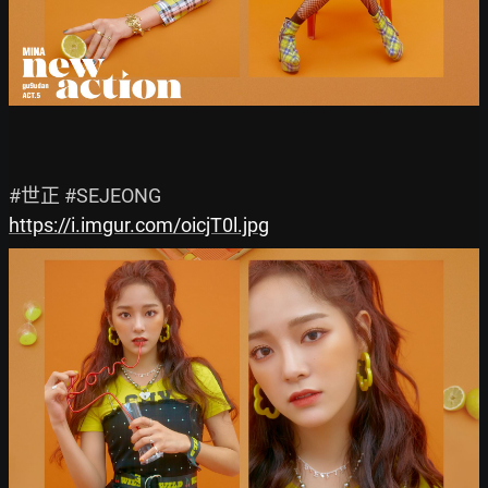
https://i.imgur.com/oicjT0l.jpg