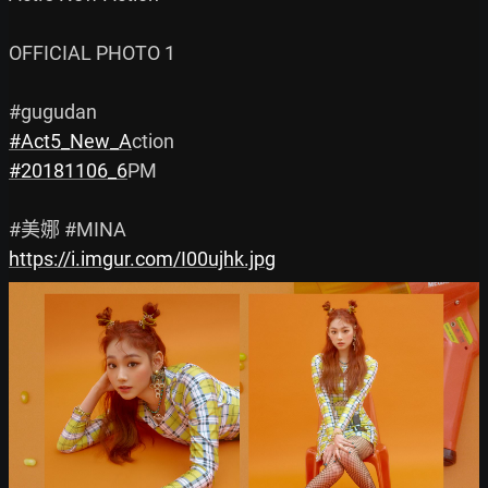
OFFICIAL PHOTO 1

#Act5_New_A
#20181106_6
PM

https://i.imgur.com/I00ujhk.jpg