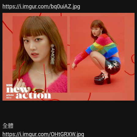
https://i.imgur.com/bq0uiAZ.jpg
https://i.imgur.com/OHtGRXW.jpg