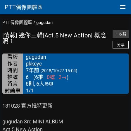
PTT
偶像團體區
PTT偶像團體區
/
gugudan
[情報] 迷你三輯[Act.5 New Action] 概念
＋收藏
照 1
分享
看板
gugudan
作者
pkkcyc
時間
7年前
(2018/10/27 15:04)
推噓
6
(
6
推
0
噓
2
→
)
留言
8則, 6人
參與
討論串
1/1
181028 官方推特更新

gugudan 3rd MINI ALBUM

Act.5 New Action
