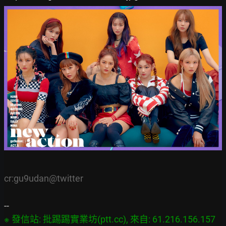
cr:gu9udan@twitter 
※ 發信站: 批踢踢實業坊(ptt.cc), 來自: 61.216.156.157
