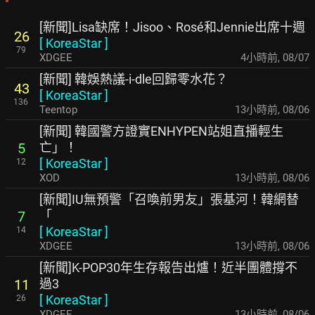
[新聞]Lisa缺席！Jisoo、Rosé和Jennie出席十週
26
[
KoreaStar
]
79
XDGEE
4小時前
,
08/07
[新聞] 韓娛熱議-i-dle回歸零水花？
43
[
KoreaStar
]
136
Teentop
13小時前
,
08/06
[新聞] 韓國警方證實ENHYPEN站姐直播輕生
亡」！
5
[
KoreaStar
]
12
XOD
13小時前
,
08/06
[新聞]IU無預警「召喚前男友」張基河！韓網替
「
7
[
KoreaStar
]
14
XDGEE
13小時前
,
08/06
[新聞]K-POP30年生存報告出爐！近半團體撐不
過3
11
[
KoreaStar
]
26
XDGEE
13小時前
,
08/06