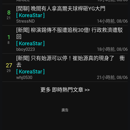
[閒聊] 晚間有人拿高爾夫球桿砸YG大門
8
[
KoreaStar
]
21
StressND
14小時前
,
08/06
[新聞] 柳演錫傳不服遭追稅30億! 行政救濟遭駁
回
1
[
KoreaStar
]
8
bboy0223
18小時前
,
08/06
[新聞] 只有始源可以停！崔始源真的現身了 衝
去
27
[
KoreaStar
]
29
whj0530
21小時前
,
08/06
更多 即時熱門文章 >>
廣告