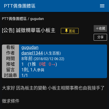
PTT
偶像團體區
PTT偶像團體區
/
gugudan
＋收藏
[公告] 誠徵精華區小板主
置底
分享
看板
gugudan
作者
daniel1344
(人生百態)
時間
8年前
(2018/02/12 06:22)
推噓
1
(
1
推
0
噓
0
→
)
留言
1則, 1人
參與
討論串
1/1
大家好 因為板主的變動 小板主相關事務也由我接手了

徵求條件
