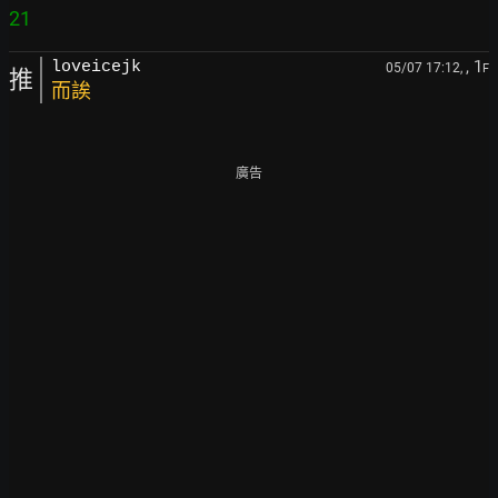
, 1
loveicejk
05/07 17:12,
F
推
而誒
廣告