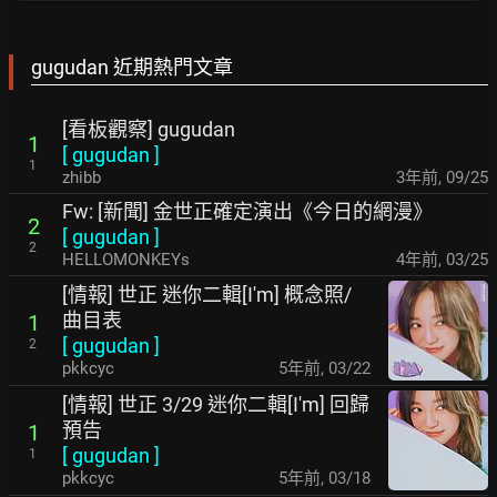
gugudan 近期熱門文章
[看板觀察] gugudan
1
[
gugudan
]
1
zhibb
3年前
,
09/25
Fw: [新聞] 金世正確定演出《今日的網漫》
2
[
gugudan
]
2
HELLOMONKEYs
4年前
,
03/25
[情報] 世正 迷你二輯[I'm] 概念照/
曲目表
1
[
gugudan
]
2
pkkcyc
5年前
,
03/22
[情報] 世正 3/29 迷你二輯[I'm] 回歸
預告
1
[
gugudan
]
1
pkkcyc
5年前
,
03/18