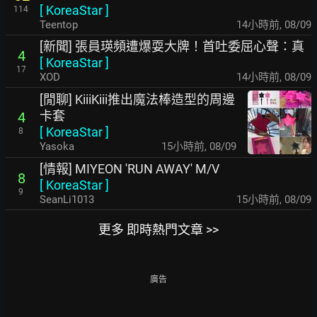
[
KoreaStar
]
114
Teentop
14小時前
,
08/09
[新聞] 張員瑛頻遭爆耍大牌！首吐委屈心聲：真
4
[
KoreaStar
]
17
XOD
14小時前
,
08/09
[閒聊] KiiiKiii推出魔法棒造型的周邊
卡套
4
[
KoreaStar
]
8
Yasoka
15小時前
,
08/09
[情報] MIYEON 'RUN AWAY' M/V
8
[
KoreaStar
]
9
SeanLi1013
15小時前
,
08/09
更多 即時熱門文章 >>
廣告