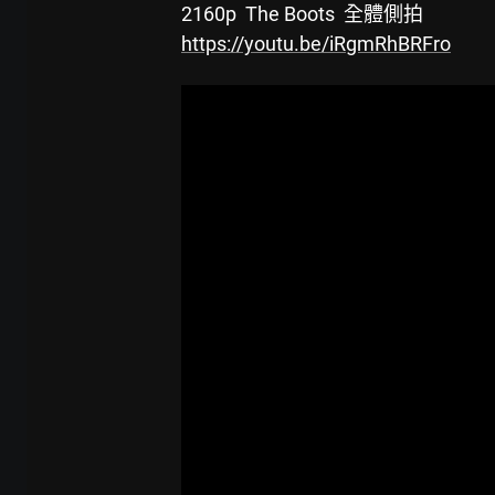
 2160p  The Boots  全體側拍
https://youtu.be/iRgmRhBRFro