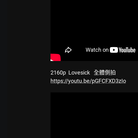
 2160p  Lovesick   全體側拍
https://youtu.be/pGFCFXD3zIo