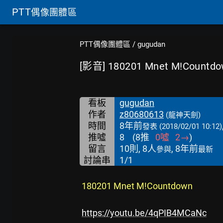
PTT
偶像團體區
PTT偶像團體區
/
gugudan
[影音] 180201 Mnet M!Countd
看板
gugudan
作者
z80680613
(龍神天劍)
時間
8年前
發表
(2018/02/01 10:12)
推噓
8
(
8
推
0
噓
2
→
)
留言
10則, 8人
, 8年前
參與
最新
討論串
1/1
180201 Mnet M!Countdown
https://youtu.be/4qPIB4MCaNc