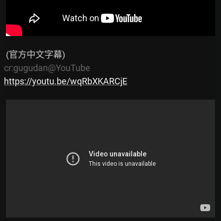
cr:gugudan@YouTube
https://youtu.be/wqRbXKARCjE