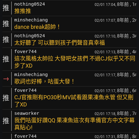
8年前
, 1
nothing0524
02/01 17:04,
F
推
推推推
8年前
, 2
minshechiang
02/01 17:07,
F
推
dance break超帥！
8年前
, 3
nothing0524
02/01 17:10,
F
推
太好聽了 可以聽到孩子們聲音真幸福
8年前
, 4
fover744
02/01 17:13,
F
推
這次風格太帥拉 大發吧女孩們 不過CJ似乎又不同
步了XD
8年前
, 5
minshechiang
02/01 17:17,
F
→
歌詞也好棒，咕蛋大發！
8年前
, 6
fover744
02/01 17:17,
F
推
CJ官推剛有PO30秒MV試看跟果凍魚水管 但又刪
了XD
8年前
, 7
seaworker
02/01 17:18,
F
推
我們咕蛋好讚QQ 果凍魚這次有準備官方中文字幕
真貼心!
8年前
, 8
fover744
02/01 17:31,
F