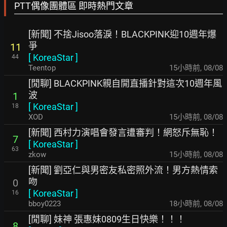
PTT偶像團體區 即時熱門文章
[新聞] 不捨Jisoo落淚！BLACKPINK迎10週年爆
爭
11
[
KoreaStar
]
44
Teentop
15小時前
,
08/08
[閒聊] BLACKPINK親自開直播針對這次10週年風
波
1
[
KoreaStar
]
18
XOD
15小時前
,
08/08
[新聞] 西村力演唱會發言遭審判！網怒斥無恥！
7
[
KoreaStar
]
63
zkow
15小時前
,
08/08
[新聞] 劉亞仁與男密友私密照外流！男方熱情索
吻
0
[
KoreaStar
]
16
bboy0223
18小時前
,
08/08
[閒聊] 妹神 張惠妹0809生日快樂！！！
8