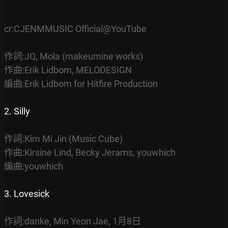
cr:CJENMMUSIC Official@YouTube
作詞:JQ, Mola (makeumine works)
作曲:Erik Lidbom, MELODESIGN
編曲:Erik Lidbom for Hitfire Production
2. Silly
作詞:Kim Mi Jin (Music Cube)
作曲:Kirsine Lind, Becky Jerams, youwhich
編曲:youwhich
3. Lovesick
作詞:danke, Min Yeon Jae, 1月8日