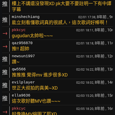
推
樓上不講還沒發現XD pk大要不要註明一下有中譯
字幕
8年前
, 9
minshechiang
02/01 17:38,
F
推
能立刻看懂歌詞真的很感人，這次歌詞好棒啊！
8年前
, 10
pkkcyc
02/01 18:11,
F
→
gugudan太帥啦~~~
8年前
, 11
qaz956870
02/01 18:18,
F
→
推!! 超帥
8年前
, 12
newsun1997
02/01 18:31,
F
推
讚~
8年前
, 13
qw5566
02/02 16:22,
F
推
推推推 覺得mv 進步很多XD
8年前
, 14
evilplayer
02/02 18:02,
F
推
世正大叔拍的真美~XD
8年前
, 15
ella9636
02/03 15:20,
F
推
這次歌好聽MV也讚~~~
8年前
, 16
pkkcyc
02/05 18:20,
F
→
好像換MV縮圖了耶XD