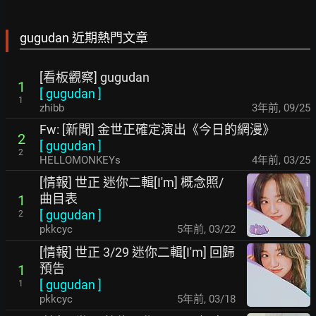
gugudan 近期熱門文章
[看板觀察] gugudan
1
[
gugudan
]
1
zhibb
3年前
,
09/25
Fw: [新聞] 金世正確定演出《今日的網漫》
2
[
gugudan
]
2
HELLOMONKEYs
4年前
,
03/25
[情報] 世正 迷你二輯[I'm] 概念照/
曲目表
1
[
gugudan
]
2
pkkcyc
5年前
,
03/22
[情報] 世正 3/29 迷你二輯[I'm] 回歸
預告
1
[
gugudan
]
1
pkkcyc
5年前
,
03/18