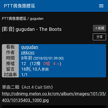
PTT
偶像團體區
PTT偶像團體區
/
gugudan
[影音] gugudan - The Boots
＋收藏
分享
看板
gugudan
作者
pkkcyc
時間
8年前
(2018/02/01 09:00)
推噓
12
(
12
推
0
噓
4
→
)
留言
16則, 10人
參與
討論串
1/1
http://cdnimg.melon.co.kr/cm/album/images/101/35/
403/10135403_1000.jpg