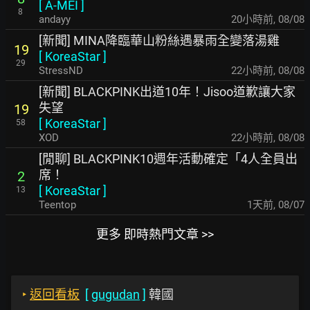
[
A-MEI
]
8
andayy
20小時前
,
08/08
[新聞] MINA降臨華山粉絲遇暴雨全變落湯雞
19
[
KoreaStar
]
29
StressND
22小時前
,
08/08
[新聞] BLACKPINK出道10年！Jisoo道歉讓大家
失望
19
[
KoreaStar
]
58
XOD
22小時前
,
08/08
[閒聊] BLACKPINK10週年活動確定「4人全員出
席！
2
[
KoreaStar
]
13
Teentop
1天前
,
08/07
更多 即時熱門文章 >>
‣
返回看板
[
gugudan
]
韓國