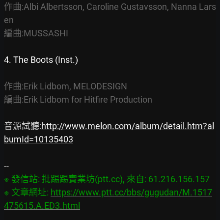
作曲:Albi Albertsson, Caroline Gustavsson, Nanna Lars
en
編曲:MUSSASHI
4. The Boots (Inst.)
作曲:Erik Lidbom, MELODESIGN
編曲:Erik Lidbom for Hitfire Production
音源試聽:
http://www.melon.com/album/detail.htm?al
bumId=10135403
※ 發信站: 批踢踢實業坊(ptt.cc), 來自: 61.216.156.157

※ 文章網址: 
https://www.ptt.cc/bbs/gugudan/M.1517
475615.A.ED3.html