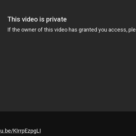
tu.be/KIrrpEzpgLI