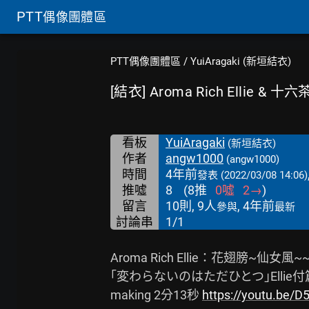
PTT
偶像團體區
PTT偶像團體區
/
YuiAragaki (新垣結衣)
[結衣] Aroma Rich Ellie & 十
看板
YuiAragaki
(新垣結衣)
作者
angw1000
(angw1000)
時間
4年前
發表
(2022/03/08 14:06)
推噓
8
(
8
推
0
噓
2
→
)
留言
10則, 9人
, 4年前
參與
最新
討論串
1/1
Aroma Rich Ellie：花翅膀~仙女風~~
｢変わらないのはただひとつ｣Ellie付篇
making 2分13秒 
https://youtu.be/D