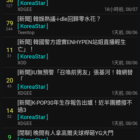
38
[
KoreaStar
]
127
XDGEE
18小時前
,
08/07
[新聞] 韓娛熱議-i-dle回歸零水花？
79
[
KoreaStar
]
244
Teentop
1天前
,
08/06
[新聞] 韓國警方證實ENHYPEN站姐直播輕生
亡」！
11
[
KoreaStar
]
31
XOD
1天前
,
08/06
[新聞]IU無預警「召喚前男友」張基河！韓網替
「
20
[
KoreaStar
]
45
XDGEE
1天前
,
08/06
[新聞]K-POP30年生存報告出爐！近半團體撐不
過3
14
[
KoreaStar
]
52
XDGEE
1天前
,
08/06
[閒聊] 晚間有人拿高爾夫球桿砸YG大門
9