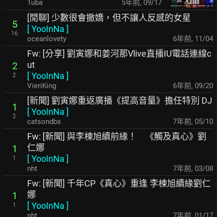
Tuba
5年前
,
09/17
[閒聊] 少數很會撒嬌，但不讓人反感的女星
5
[
YooInNa
]
16
oceanlovety
6年前
,
11/04
Fw: [分享] 劉寅娜和姜河那Vlive直播IU電話連線c
ut
2
[
YooInNa
]
2
VieriKing
6年前
,
09/20
[新聞] 劉寅娜重返廣播《提高音量》擔任特別 DJ
1
[
YooInNa
]
2
catsondbs
7年前
,
05/10
Fw: [新聞] 與李棟旭續前緣！ 《觸及真心》劉
仁娜
1
[
YooInNa
]
1
nht
7年前
,
03/08
Fw: [新聞] 千年CP《真心》重逢 李棟旭續緣劉仁
娜
1
[
YooInNa
]
1
nht
7年前
,
01/17