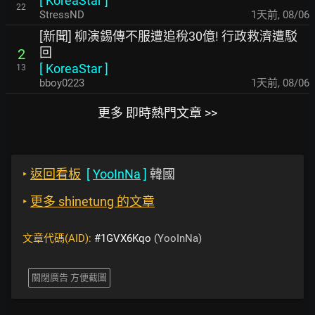
[
KoreaStar
]
22
StressND
1天前
,
08/06
[新聞] 柳演錫傳不服遭追稅30億! 行政救濟遭駁
回
2
[
KoreaStar
]
13
bboy0223
1天前
,
08/06
更多 即時熱門文章 >>
‣
返回看板
[
YooInNa
]
韓國
‣
更多 shinetung 的文章
文章代碼(AID):
#1GVX6Kqo
(YooInNa)
關閉廣告 方便截圖