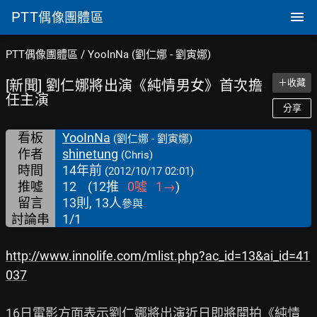
PTT
偶像團體區
PTT偶像團體區
/
YooInNa (劉仁娜 - 劉寅娜)
[新聞] 劉仁娜將出演《純情男女》首次擔
＋收藏
任主演
分享
看板
YooInNa
(劉仁娜 - 劉寅娜)
作者
shinetung
(Chris)
時間
14年前
(2012/10/17 02:01)
推噓
12
(
12
推
0
噓
1
→
)
留言
13則, 13人
參與
討論串
1/1
http://www.innolife.com/mlist.php?ac_id=13&ai_id=41
037
16日電影方面表示劉仁娜將出演近日即將開拍《純情