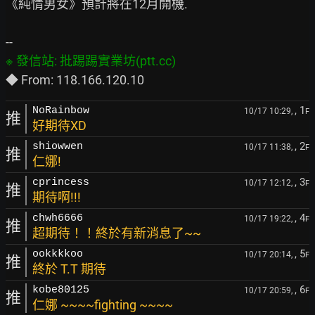
《純情男女》預計將在12月開機.

, 1
NoRainbow
10/17 10:29,
F
推
好期待XD
, 2
shiowwen
10/17 11:38,
F
推
仁娜!
, 3
cprincess
10/17 12:12,
F
推
期待啊!!!
, 4
chwh6666
10/17 19:22,
F
推
超期待！！終於有新消息了~~
, 5
ookkkkoo
10/17 20:14,
F
推
終於 T.T 期待
, 6
kobe80125
10/17 20:59,
F
推
仁娜 ~~~~fighting ~~~~