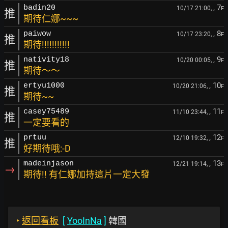
, 7
badin20
10/17 21:00,
F
推
期待仁娜~~~
, 8
paiwow
10/17 23:20,
F
推
期待!!!!!!!!!!!
, 9
nativity18
10/20 00:05,
F
推
期待～～
, 10
ertyu1000
10/20 21:06,
F
推
期待~~
, 11
casey75489
11/10 23:44,
F
推
一定要看的
, 12
prtuu
12/10 19:32,
F
推
好期待哦:-D
, 13
madeinjason
12/21 19:14,
F
→
期待!! 有仁娜加持這片一定大發
‣
返回看板
[
YooInNa
]
韓國