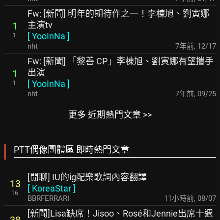
Fw: [新聞] 明年的期待作之一！李棟旭、劉寅娜
主演tv
1
[
YooInNa
]
1
nht
7年前
,
12/17
Fw: [新聞] 「黎善 CP」李棟旭、劉寅娜有望攜手
出演
1
[
YooInNa
]
1
nht
7年前
,
09/25
更多 近期熱門文章 >>
PTT偶像團體區 即時熱門文章
[閒聊] IU的ig配樂歌詞內容翻譯
13
[
KoreaStar
]
16
BBRFERRARI
11小時前
,
08/07
[新聞]Lisa缺席！Jisoo、Rosé和Jennie出席十週