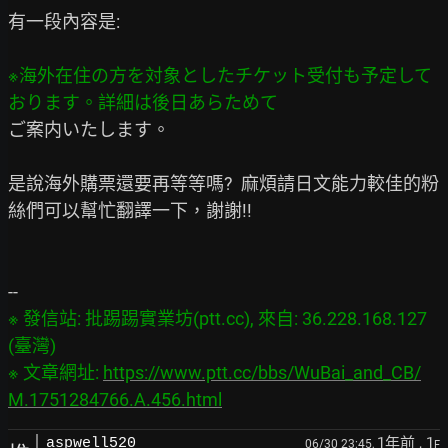
有一段內容是:

※海外在住の方を対象としたチケット受付も予定して
ご案内いたします。

是說海外購票還要再等等嗎?  麻煩請日文能力較佳的粉
絲們可以幫忙翻譯一下，謝謝!!

※ 發信站: 批踢踢實業坊(ptt.cc), 來自: 36.228.168.127 
(臺灣)

※ 文章網址: 
https://www.ptt.cc/bbs/WuBai_and_CB/
M.1751284766.A.456.html
1年前
, 1
aspwell520
06/30 23:45,
F