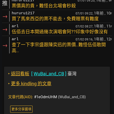
1年前
, 9
hururu1217
07/01 09:20,
F
推
票價真的貴，難怪台北場會秒殺
1年前
, 10
hururu1217
07/01 09:22,
F
→
買了馬來西亞的票不能去，免費贈票有難度
1年前
, 11
arl
07/02 08:27,
F
→
伍佰去日本開過幾次演唱會阿??印象中好像沒有
1年前
, 12
arl
07/02 09:16,
F
→
查了一下李宗盛跟陳奕迅的票價..難怪伍佰敢開
高..
‣
返回看板
[
WuBai_and_CB
]
臺灣
‣
更多 kindling 的文章
文章代碼(AID):
#1eOdmUHM
(WuBai_and_CB)
更多分享選項