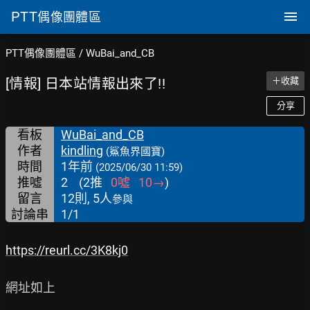
PTT
偶像團體區
PTT偶像團體區
/
WuBai_and_CB
[情報] 日本站情報出來了!!
＋收藏
分享
看板
WuBai_and_CB
作者
kindling
(鯊魚界國寶)
時間
1年前
(2025/06/30 11:59)
推噓
2
(
2
推
0
噓
10
→
)
留言
12則, 5人
參與
討論串
1/1
https://reurl.cc/3K8kj0
網址如上
