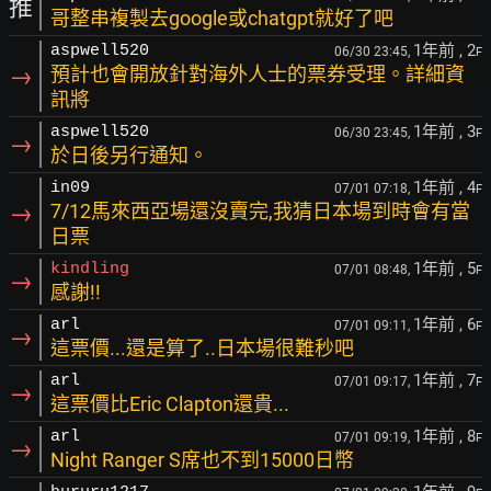
推
哥整串複製去google或chatgpt就好了吧
1年前
, 2
aspwell520
06/30 23:45,
F
→
預計也會開放針對海外人士的票券受理。詳細資
訊將
1年前
, 3
aspwell520
06/30 23:45,
F
→
於日後另行通知。
1年前
, 4
in09
07/01 07:18,
F
→
7/12馬來西亞場還沒賣完,我猜日本場到時會有當
日票
1年前
, 5
kindling
07/01 08:48,
F
→
感謝!!
1年前
, 6
arl
07/01 09:11,
F
→
這票價...還是算了..日本場很難秒吧
1年前
, 7
arl
07/01 09:17,
F
→
這票價比Eric Clapton還貴...
1年前
, 8
arl
07/01 09:19,
F
→
Night Ranger S席也不到15000日幣