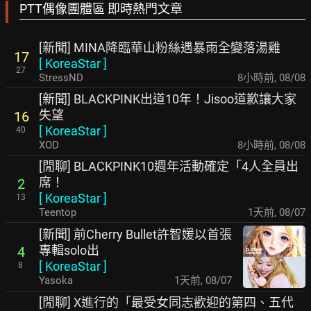
PTT偶像團體區 即時熱門文章
[新聞] MINA降臨華山粉絲遇暴雨全變落湯雞
17
[
KoreaStar
]
27
StressND
8小時前
,
08/08
[新聞] BLACKPINK出道10年！Jisoo道歉讓大家
失望
16
[
KoreaStar
]
40
XOD
8小時前
,
08/08
[閒聊] BLACKPINK10週年活動確定「4人全員出
席！
2
[
KoreaStar
]
13
Teentop
1天前
,
08/07
[新聞] 前Cherry Bullet許智媛以首張
專輯solo出
4
[
KoreaStar
]
8
Yasoka
1天前
,
08/07
[閒聊] X進行的「最受女同志歡迎的第四、五代