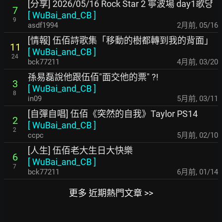
[分享] 2026/05/16 Rock Star 2 寧波場 day1歌댱
7
[
WuBai_and_CB
]
9
asdf1994
2月前
,
05/16
[情報] 伍佰詩歌集「移動的樹都轉到我的背面」
11
[
WuBai_and_CB
]
24
bck77211
4月前
,
03/20
孫易磊說他跟伍佰"面交他的票" ?!
3
[
WuBai_and_CB
]
8
in09
5月前
,
03/11
[自彈自唱] 伍佰《突然的自我》Taylor PS14
2
[
WuBai_and_CB
]
2
ccpc
5月前
,
02/10
[人生] 伍佰老大生日大快樂
6
[
WuBai_and_CB
]
7
bck77211
6月前
,
01/14
更多 近期熱門文章 >>