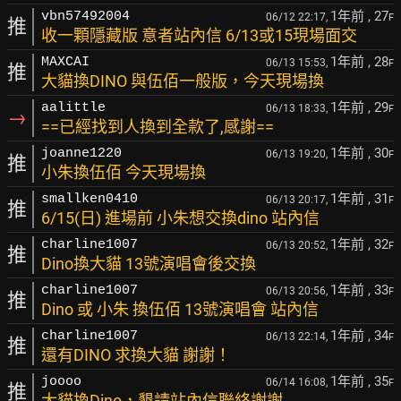
1年前
, 27
vbn57492004
06/12 22:17,
F
推
收一顆隱藏版 意者站內信 6/13或15現場面交
1年前
, 28
MAXCAI
06/13 15:53,
F
推
大貓換DINO 與伍佰一般版，今天現場換
1年前
, 29
aalittle
06/13 18:33,
F
→
==已經找到人換到全款了,感謝==
1年前
, 30
joanne1220
06/13 19:20,
F
推
小朱換伍佰 今天現場換
1年前
, 31
smallken0410
06/13 20:17,
F
推
6/15(日) 進場前 小朱想交換dino 站內信
1年前
, 32
charline1007
06/13 20:52,
F
推
Dino換大貓 13號演唱會後交換
1年前
, 33
charline1007
06/13 20:56,
F
推
Dino 或 小朱 換伍佰 13號演唱會 站內信
1年前
, 34
charline1007
06/13 22:14,
F
推
還有DINO 求換大貓 謝謝！
1年前
, 35
joooo
06/14 16:08,
F
推
大貓換Dino，懇請站內信聯絡謝謝