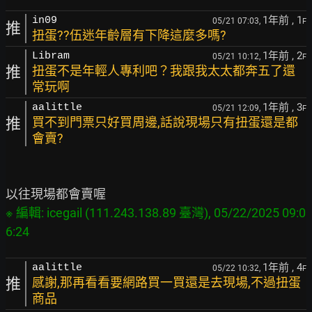
1年前
, 1
in09
05/21 07:03,
F
推
扭蛋??伍迷年齡層有下降這麼多嗎?
1年前
, 2
Libram
05/21 10:12,
F
推
扭蛋不是年輕人專利吧？我跟我太太都奔五了還
常玩啊
1年前
, 3
aalittle
05/21 12:09,
F
推
買不到門票只好買周邊,話說現場只有扭蛋還是都
會賣?
※ 編輯: icegail (111.243.138.89 臺灣), 05/22/2025 09:0
1年前
, 4
aalittle
05/22 10:32,
F
推
感謝,那再看看要網路買一買還是去現場,不過扭蛋
商品