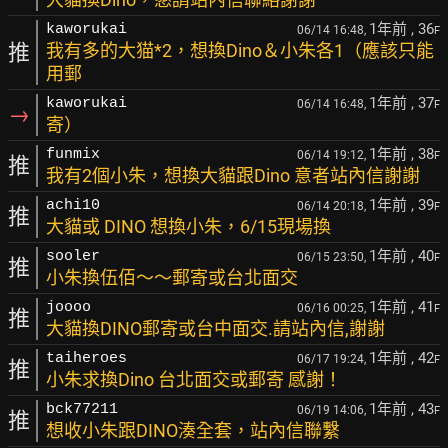
1年前
, 36
kaworukai
06/14 16:48,
F
推
我有多的大猫*2，想換Dino＆小朱各1（應該只能
用郵
1年前
, 37
kaworukai
06/14 16:48,
F
→
寄）
1年前
, 38
funmix
06/14 19:12,
F
推
我有2個小朱，想換大貓跟Dino 意者站內信謝謝
1年前
, 39
achi10
06/14 20:18,
F
推
大貓或 DINO 想換小朱，6/15現場換
1年前
, 40
sooler
06/15 23:50,
F
推
小朱換伍佰～～郵寄或台北面交
1年前
, 41
joooo
06/16 00:25,
F
推
大貓換DINO郵寄或台中面交.請站內信,謝謝
1年前
, 42
taiheroes
06/17 19:24,
F
推
小朱求換Dino 台北面交或郵寄 感謝！
1年前
, 43
bck77211
06/19 14:06,
F
推
想收小朱跟DINO湊全套，站內信聯繫