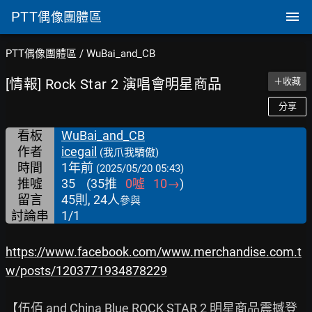
PTT
偶像團體區
PTT偶像團體區
/
WuBai_and_CB
[情報] Rock Star 2 演唱會明星商品
＋收藏
分享
看板
WuBai_and_CB
作者
icegail
(我爪我驕傲)
時間
1年前
(2025/05/20 05:43)
推噓
35
(
35
推
0
噓
10
→
)
留言
45則, 24人
參與
討論串
1/1
https://www.facebook.com/www.merchandise.com.t
w/posts/1203771934878229
【伍佰 and China Blue ROCK STAR 2 明星商品震撼登