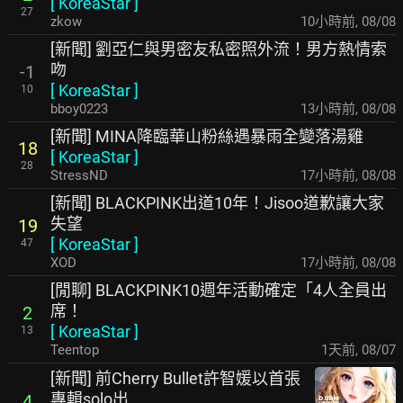
[
KoreaStar
]
27
zkow
10小時前
,
08/08
[新聞] 劉亞仁與男密友私密照外流！男方熱情索
吻
-1
[
KoreaStar
]
10
bboy0223
13小時前
,
08/08
[新聞] MINA降臨華山粉絲遇暴雨全變落湯雞
18
[
KoreaStar
]
28
StressND
17小時前
,
08/08
[新聞] BLACKPINK出道10年！Jisoo道歉讓大家
失望
19
[
KoreaStar
]
47
XOD
17小時前
,
08/08
[閒聊] BLACKPINK10週年活動確定「4人全員出
席！
2
[
KoreaStar
]
13
Teentop
1天前
,
08/07
[新聞] 前Cherry Bullet許智媛以首張
專輯solo出
4