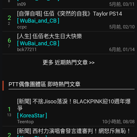
8
in09
5月前
,
03/11
[自彈自唱] 伍佰《突然的自我》Taylor PS14
2
[
WuBai_and_CB
]
2
ccpc
5月前
,
02/10
[人生] 伍佰老大生日大快樂
6
[
WuBai_and_CB
]
7
bck77211
6月前
,
01/14
更多 近期熱門文章 >>
PTT偶像團體區 即時熱門文章
[新聞] 不捨Jisoo落淚！BLACKPINK迎10週年爆
爭
1
[
KoreaStar
]
13
Teentop
10小時前
,
08/08
[新聞] 西村力演唱會發言遭審判！網怒斥無恥！
2