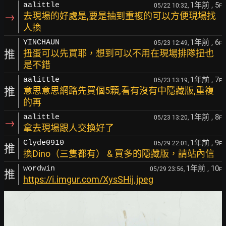
1年前
, 5
aalittle
05/22 10:32,
F
→
去現場的好處是,要是抽到重複的可以方便現場找
人換
1年前
, 6
YINCHAUN
05/23 12:49,
F
推
扭蛋可以先買耶，想到可以不用在現場排隊扭也
是不錯
1年前
, 7
aalittle
05/23 13:19,
F
推
意思意思網路先買個5顆,看有沒有中隱藏版,重複
的再
1年前
, 8
aalittle
05/23 13:20,
F
→
拿去現場跟人交換好了
1年前
, 9
Clyde0910
05/29 22:01,
F
推
換Dino（三隻都有） & 買多的隱藏版，請站內信
1年前
, 10
wordwin
05/29 23:56,
F
推
https://i.imgur.com/XysSHij.jpeg