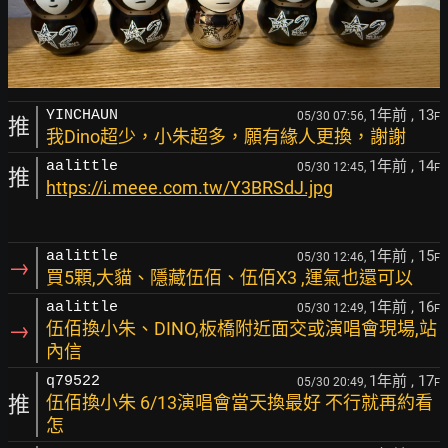
1年前
, 13
YINCHAUN
05/30 07:56,
F
推
我Dino超少，小朱超多，願有緣人更換，謝謝
1年前
, 14
aalittle
05/30 12:45,
F
推
https://i.meee.com.tw/Y3BRSdJ.jpg
1年前
, 15
aalittle
05/30 12:46,
F
→
買5顆,大貓、隱藏伍佰、伍佰X3 ,運氣也還可以
1年前
, 16
aalittle
05/30 12:49,
F
→
伍佰換小朱、DINO,板橋附近面交或演唱會現場,站
內信
1年前
, 17
q79522
05/30 20:49,
F
推
伍佰換小朱 6/13演唱會當天換最好 不行就再約看
怎