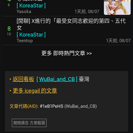
[
KoreaStar
]
8
Yasoka
1天前
,
08/07
[閒聊] X進行的「最受女同志歡迎的第四、五代
女
8
[
KoreaStar
]
10
Teentop
1天前
,
08/07
更多 即時熱門文章 >>
‣
返回看板
[
WuBai_and_CB
]
臺灣
‣
更多 icegail 的文章
文章代碼(AID):
#1eB1PeHS
(WuBai_and_CB)
關閉廣告 方便截圖