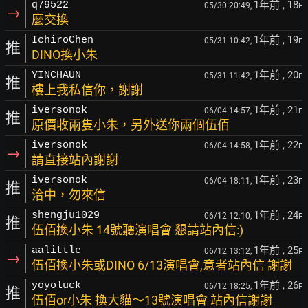
1年前
, 18
q79522
05/30 20:49,
F
→
麼交換
1年前
, 19
IchiroChen
05/31 10:42,
F
推
DINO換小朱
1年前
, 20
YINCHAUN
05/31 11:42,
F
推
樓上我私信你，謝謝
1年前
, 21
iversonok
06/04 14:57,
F
推
原價收兩隻小朱，另外送你兩個伍佰
1年前
, 22
iversonok
06/04 14:58,
F
→
請直接站內謝謝
1年前
, 23
iversonok
06/04 18:11,
F
推
洽中，勿來信
1年前
, 24
shengju1029
06/12 12:10,
F
推
伍佰換小朱 14號聽演唱會 懇請站內信:)
1年前
, 25
aalittle
06/12 13:12,
F
→
伍佰換小朱或DINO 6/13演唱會,意者站內信 謝謝
1年前
, 26
yoyoluck
06/12 18:25,
F
推
伍佰or小朱 換大貓～13號演唱會 站內信謝謝