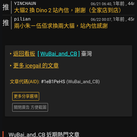
1年前
, 44
YINCHAUN
06/21 06:40,
F
推
大貓2 換 Dino 2 站內信，謝謝（全家店到店）
1年前
, 45
pilian
06/22 00:07,
F
推
兩小朱ㄧ伍佰求換兩大貓，站內信感謝
‣
返回看板
[
WuBai_and_CB
]
臺灣
‣
更多 icegail 的文章
文章代碼(AID):
#1eB1PeHS
(WuBai_and_CB)
更多分享選項
關閉廣告 方便截圖
WuBai_and_CB 近期熱門文章