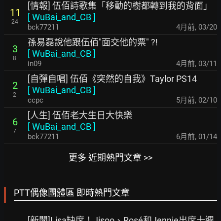
[情報] 伍佰詩歌集「移動的樹都轉到我的背面」
11
[
WuBai_and_CB
]
24
bck77211
4月前
,
03/20
孫易磊說他跟伍佰"面交他的票" ?!
3
[
WuBai_and_CB
]
8
in09
4月前
,
03/11
[自彈自唱] 伍佰《突然的自我》Taylor PS14
2
[
WuBai_and_CB
]
2
ccpc
5月前
,
02/10
[人生] 伍佰老大生日大快樂
6
[
WuBai_and_CB
]
7
bck77211
6月前
,
01/14
更多 近期熱門文章 >>
PTT偶像團體區 即時熱門文章
[新聞]Lisa缺席！Jisoo、Rosé和Jennie出席十週