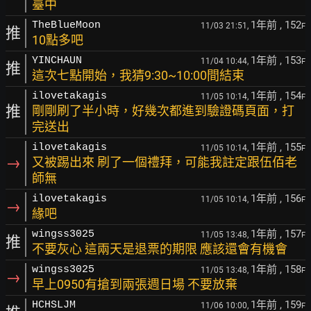
臺中
1年前
, 152
TheBlueMoon
11/03 21:51,
F
推
10點多吧
1年前
, 153
YINCHAUN
11/04 10:44,
F
推
這次七點開始，我猜9:30~10:00間結束
1年前
, 154
ilovetakagis
11/05 10:14,
F
推
剛剛刷了半小時，好幾次都進到驗證碼頁面，打
完送出
1年前
, 155
ilovetakagis
11/05 10:14,
F
→
又被踢出來 刷了一個禮拜，可能我註定跟伍佰老
師無
1年前
, 156
ilovetakagis
11/05 10:14,
F
→
緣吧
1年前
, 157
wingss3025
11/05 13:48,
F
推
不要灰心 這兩天是退票的期限 應該還會有機會
1年前
, 158
wingss3025
11/05 13:48,
F
→
早上0950有搶到兩張週日場 不要放棄
1年前
, 159
HCHSLJM
11/06 10:00,
F