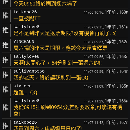
推
今天0950終於刷到週六場了
1年前
, 160
taikobo26
11/06 10:16,
F
推
一直被踢TT
1年前
, 161
sallylove8
11/07 09:15,
F
推
是不是到昨天是退票期限?沒有機會再刷了..:(
1年前
, 162
YINCHAUN
11/07 09:37,
F
推
周六場的昨天是期限，應該今天還會釋票
1年前
, 163
sallylove8
11/07 09:56,
F
推
天啊!太開心了，54分刷到一張週六的!!
1年前
, 164
sullivan5566
11/07 09:59,
F
推
我的老天，終於讓我刷到一張QQ
1年前
, 165
sixteen
11/07 11:09,
F
推
超難…..QQ
1年前
, 166
sallylove8
11/07 11:29,
F
推
我從0915狂刷到0954分,差點要放棄,可能還有機
會!
1年前
, 167
taikobo26
11/07 11:42,
F
推
我買到周六，申請退周日的了!