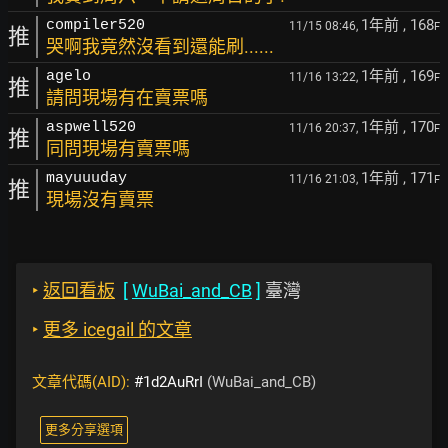
1年前
, 168
compiler520
11/15 08:46,
F
推
哭啊我竟然沒看到還能刷......
1年前
, 169
agelo
11/16 13:22,
F
推
請問現場有在賣票嗎
1年前
, 170
aspwell520
11/16 20:37,
F
推
同問現場有賣票嗎
1年前
, 171
mayuuuday
11/16 21:03,
F
推
現場沒有賣票
‣
返回看板
[
WuBai_and_CB
]
臺灣
‣
更多 icegail 的文章
文章代碼(AID):
#1d2AuRrI
(WuBai_and_CB)
更多分享選項