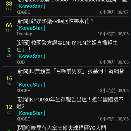
33
[
KoreaStar
]
112
XDGEE
10小時前
,
08/07
[新聞] 韓娛熱議-i-dle回歸零水花？
66
[
KoreaStar
]
214
Teentop
18小時前
,
08/06
[新聞] 韓國警方證實ENHYPEN站姐直播輕生
亡」！
9
[
KoreaStar
]
26
XOD
18小時前
,
08/06
[新聞]IU無預警「召喚前男友」張基河！韓網替
「
16
[
KoreaStar
]
36
XDGEE
18小時前
,
08/06
[新聞]K-POP30年生存報告出爐！近半團體撐不
過3
12
[
KoreaStar
]
27
XDGEE
18小時前
,
08/06
[閒聊] 晚間有人拿高爾夫球桿砸YG大門