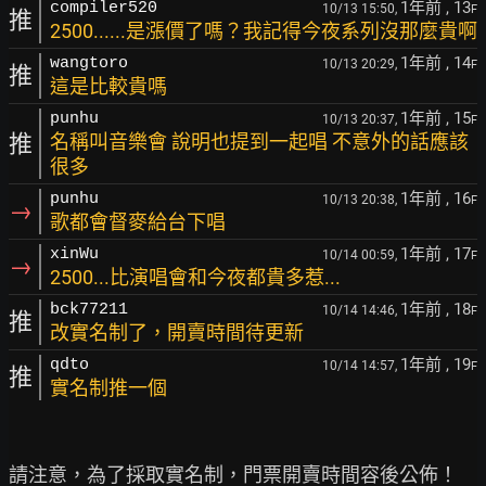
1年前
, 13
compiler520
10/13 15:50,
F
推
2500......是漲價了嗎？我記得今夜系列沒那麼貴啊
1年前
, 14
wangtoro
10/13 20:29,
F
推
這是比較貴嗎
1年前
, 15
punhu
10/13 20:37,
F
推
名稱叫音樂會 說明也提到一起唱 不意外的話應該
很多
1年前
, 16
punhu
10/13 20:38,
F
→
歌都會督麥給台下唱
1年前
, 17
xinWu
10/14 00:59,
F
→
2500...比演唱會和今夜都貴多惹...
1年前
, 18
bck77211
10/14 14:46,
F
推
改實名制了，開賣時間待更新
1年前
, 19
qdto
10/14 14:57,
F
推
實名制推一個
請注意，為了採取實名制，門票開賣時間容後公佈！
