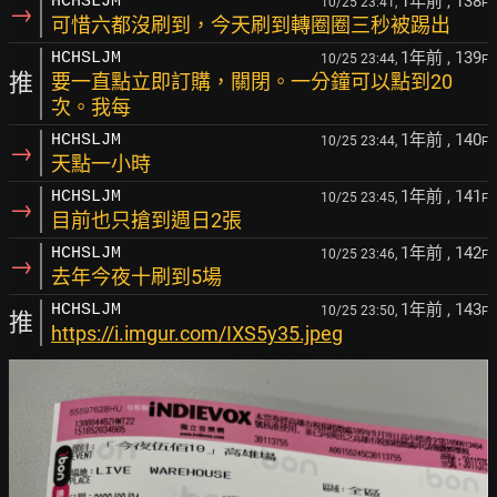
1年前
, 138
HCHSLJM
10/25 23:41,
F
→
可惜六都沒刷到，今天刷到轉圈圈三秒被踢出
1年前
, 139
HCHSLJM
10/25 23:44,
F
推
要一直點立即訂購，關閉。一分鐘可以點到20
次。我每
1年前
, 140
HCHSLJM
10/25 23:44,
F
→
天點一小時
1年前
, 141
HCHSLJM
10/25 23:45,
F
→
目前也只搶到週日2張
1年前
, 142
HCHSLJM
10/25 23:46,
F
→
去年今夜十刷到5場
1年前
, 143
HCHSLJM
10/25 23:50,
F
推
https://i.imgur.com/IXS5y35.jpeg