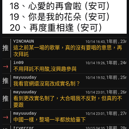
1年前
, 23
YINCHAUN
10/14 16:43,
F
推
這之前某一場的歌單，真的沒有要唱的意思，再
次拜託
1年前
, 24
in09
10/14 19:26,
F
→
不用拜託不用酸,沒興趣參與
1年前
, 25
mayuuuday
10/14 19:52,
F
推
我看官網還沒寫改成實名制？
1年前
, 26
mayuuuday
10/14 23:01,
F
推
看到更改實名制了，大合唱我不反對，但真的不
要跟
1年前
, 27
mayuuuday
10/14 23:01,
F
→
中國一樣，整場一半都放給臺下
1年前
, 28
tryerror
10/15 04:35,
F