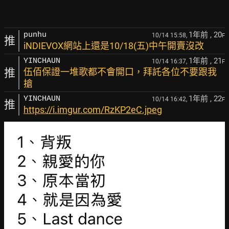
1年前
, 20
punhu
10/14 15:58,
F
推
iNDIEVOX網站上還是10/18(五)中午開賣沒改
1年前
, 21
YINCHAUN
10/14 16:37,
F
推
伍佰保證一堆歌都不會開口，拜託各位不要跟我
搶
1年前
, 22
YINCHAUN
10/14 16:42,
F
推
https://i.imgur.com/RzKP2eC.jpeg