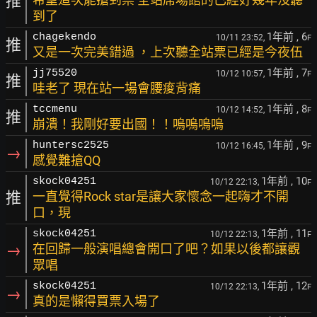
推
到了
1年前
, 6
chagekendo
10/11 23:52,
F
推
又是一次完美錯過 ，上次聽全站票已經是今夜伍
1年前
, 7
jj75520
10/12 10:57,
F
推
哇老了 現在站一場會腰痠背痛
1年前
, 8
tccmenu
10/12 14:52,
F
推
崩潰！我剛好要出國！！嗚嗚嗚嗚
1年前
, 9
huntersc2525
10/12 16:45,
F
→
感覺難搶QQ
1年前
, 10
skock04251
10/12 22:13,
F
推
一直覺得Rock star是讓大家懷念一起嗨才不開
口，現
1年前
, 11
skock04251
10/12 22:13,
F
→
在回歸一般演唱總會開口了吧？如果以後都讓觀
眾唱
1年前
, 12
skock04251
10/12 22:13,
F
→
真的是懶得買票入場了