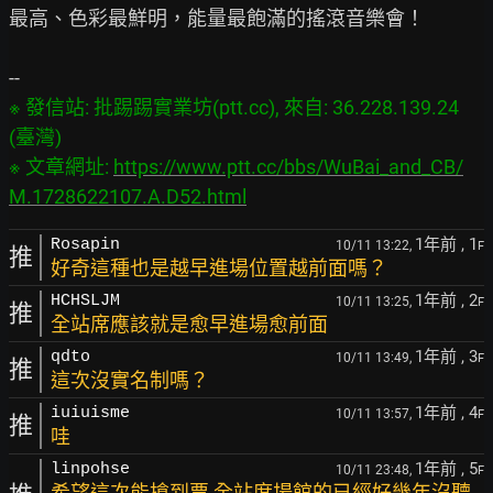
最高、色彩最鮮明，能量最飽滿的搖滾音樂會！

※ 發信站: 批踢踢實業坊(ptt.cc), 來自: 36.228.139.24 
(臺灣)

※ 文章網址: 
https://www.ptt.cc/bbs/WuBai_and_CB/
M.1728622107.A.D52.html
1年前
, 1
Rosapin
10/11 13:22,
F
推
好奇這種也是越早進場位置越前面嗎？
1年前
, 2
HCHSLJM
10/11 13:25,
F
推
全站席應該就是愈早進場愈前面
1年前
, 3
qdto
10/11 13:49,
F
推
這次沒實名制嗎？
1年前
, 4
iuiuisme
10/11 13:57,
F
推
哇
1年前
, 5
linpohse
10/11 23:48,
F
希望這次能搶到票 全站席場館的已經好幾年沒聽