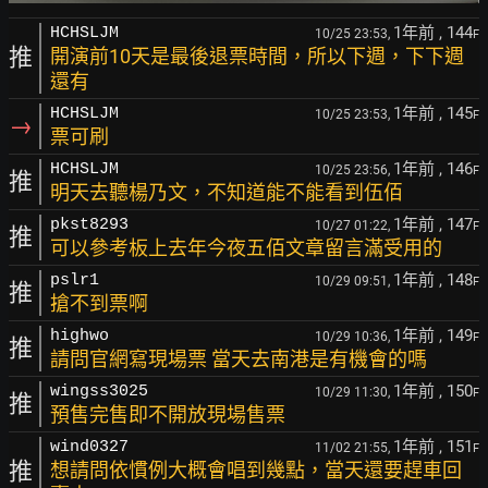
1年前
, 144
HCHSLJM
10/25 23:53,
F
推
開演前10天是最後退票時間，所以下週，下下週
還有
1年前
, 145
HCHSLJM
10/25 23:53,
F
→
票可刷
1年前
, 146
HCHSLJM
10/25 23:56,
F
推
明天去聽楊乃文，不知道能不能看到伍佰
1年前
, 147
pkst8293
10/27 01:22,
F
推
可以參考板上去年今夜五佰文章留言滿受用的
1年前
, 148
pslr1
10/29 09:51,
F
推
搶不到票啊
1年前
, 149
highwo
10/29 10:36,
F
推
請問官網寫現場票 當天去南港是有機會的嗎
1年前
, 150
wingss3025
10/29 11:30,
F
推
預售完售即不開放現場售票
1年前
, 151
wind0327
11/02 21:55,
F
推
想請問依慣例大概會唱到幾點，當天還要趕車回