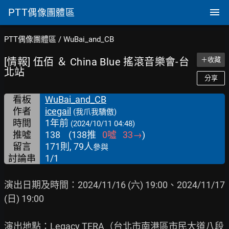
PTT
偶像團體區
PTT偶像團體區
/
WuBai_and_CB
[情報] 伍佰 ＆ China Blue 搖滾音樂會-台
＋收藏
北站
分享
看板
WuBai_and_CB
作者
icegail
(我爪我驕傲)
時間
1年前
(2024/10/11 04:48)
推噓
138
(
138
推
0
噓
33
→
)
留言
171則, 79人
參與
討論串
1/1
演出日期及時間：2024/11/16 (六) 19:00、2024/11/17 
(日) 19:00

演出地點：Legacy TERA（台北市南港區市民大道八段