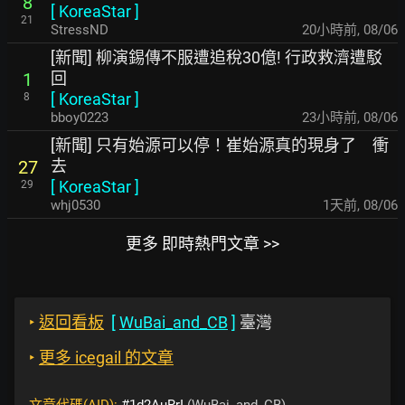
8
[
KoreaStar
]
21
StressND
20小時前
,
08/06
[新聞] 柳演錫傳不服遭追稅30億! 行政救濟遭駁
回
1
[
KoreaStar
]
8
bboy0223
23小時前
,
08/06
[新聞] 只有始源可以停！崔始源真的現身了 衝
去
27
[
KoreaStar
]
29
whj0530
1天前
,
08/06
更多 即時熱門文章 >>
‣
返回看板
[
WuBai_and_CB
]
臺灣
‣
更多 icegail 的文章
文章代碼(AID):
#1d2AuRrI
(WuBai_and_CB)