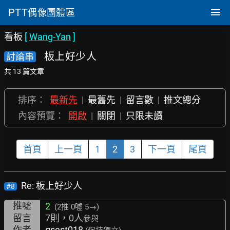
PTT
偶像團體區
看板
[
Wang-Yan
]
板上好少人
討論串
共 13 篇文章
排序：
最新先
|
最舊先
|
留言數
|
推文總分
內容預覽：
開啟
|
關閉
|
只限未讀
首頁
上一頁
1
2
3
下一頁
尾頁
Re: 板上好少人
#8
推噓
2
(2推
0噓 5→
)
留言
7則，0人
參與
作者
gsest018