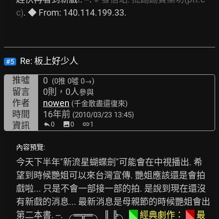
c)
. ◆ From: 140.114.199.33. 
Re: 板上好少人
#5
推噓
0
(0推
0噓 0→
)
留言
0則，0人
參與
作者
nowen
(千金散盡還復來)
時間
16年前
(2010/03/23 13:45)
資訊
0
image
0
link
1
內容預覽:
今天下半年"新流星蝴蝶劍"可能會在中視播出. 希
望到時候艷姐可以來台灣宣傳. 艷姐應該還是會拍
戲啦... 只是不會一部接一部的拍. 是說到現在還沒
有新戲的消息... 最新消息是母親節的時候艷姐會出
第二本書. --. 
╭═╦═╮
║
╠╮
◣
經典劇作：
◣
最