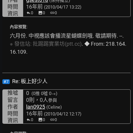
(保持獨立)
時間
16年前
(2010/04/17 13:22)
資訊
0
image
0
link
0
內容預覽:
六月份. 中視應該會播流星蝴蝶劍哦. 敬請期待. --. 
※
發信站:
批踢踢實業坊(ptt.cc)
. ◆ From: 218.164.
16.109. 
Re: 板上好少人
#7
推噓
0
(0推
0噓 0→
)
留言
0則，0人
參與
作者
lan0925
(Celine)
時間
16年前
(2010/04/12 12:17)
資訊
0
image
0
link
0