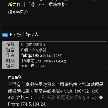
新力作
. 
║
╰╬
╭╬╮
 還珠格格--
(還有85個字)
Re: 板上好少人
#4
推噓
0
(0推
0噓 0→
)
留言
0則，0人
參與
作者
febqq1986
(febqq1986)
時間
16年前
(2010/03/21 04:42)
資訊
0
image
0
link
0
內容預覽:
王豔有什麼戲在臺灣撥么？還珠格格？希望她還是
能繼續拍戲，非常喜歡她呢※ 引述《e04321 (e0
4)》之銘言：--. 
※
發信站:
批踢踢實業坊(ptt.cc)
. ◆ 
From: 174.5.104.24. 