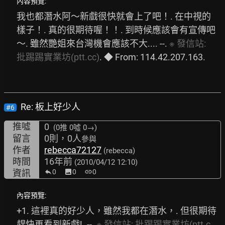
內容預覽:
我也都潛水阿～新戲很快就會上了吧！. 在中視的
樣子！. 真的很期待喔！！. 到時候應該會有宣傳吧
～. 雖然艷姐來台灣機會應該不大.... --. 
※
發信站:
批踢踢實業坊(ptt.cc)
. ◆ From: 114.42.207.163. 
Re: 板上好少人
#6
推噓
0
(0推
0噓 0→
)
留言
0則，0人
參與
作者
rebecca72127
(rebecca)
時間
16年前
(2010/04/12 12:10)
資訊
0
image
0
link
0
內容預覽:
+1. 這裡真的好少人，雖然我都在潛水，. 但很期待
趕快再看到新戲!. --. 
※
發信站:
批踢踢實業坊(ptt.c