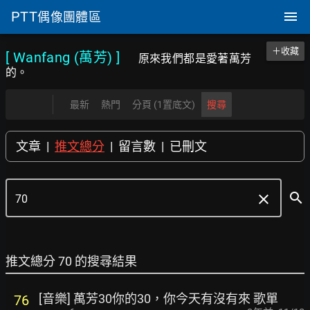
PTT
偶像團體區
＋收藏
[ Wanfang (萬芳)
]
原來我們都是愛著萬芳
的。
最新
熱門
分頁 (1置底文)
搜尋
文章
|
推文總分
|
留言數
|
已刪文
search
clear
推文總分 70 的搜尋結果
[音樂] 萬芳30你的30，你今天有沒有來 歌單
76