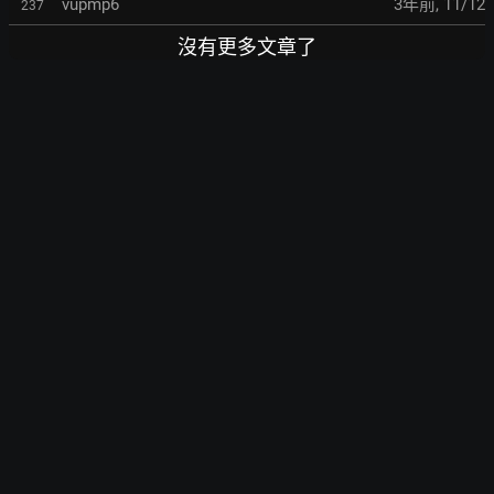
vupmp6
3年前
,
11/12
237
沒有更多文章了