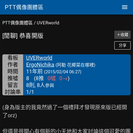
PTT
偶像團體區
PTT偶像團體區
/
UVERworld
[閒聊] 恭喜開版
＋收藏
分享
看板
UVERworld
作者
ErgoNichika
(阿勒 花椰菜在哪裡)
時間
11年前
(2015/02/04 06:27)
推噓
8
(
8
推
0
噓
0
→
)
留言
8則, 8人
參與
討論串
1/1
(身為版主的我竟然過了一個禮拜才發現原來版已經開
了orz)

但還是很開心有個新的小天地和大家討論這個可愛的團