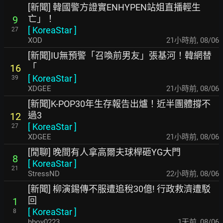
[新聞] 韓國警方證實ENHYPEN站姐直播輕生
亡」！
9
[
KoreaStar
]
27
XOD
21小時前
,
08/06
[新聞]IU無預警「召喚前男友」張基河！韓網替
「
16
[
KoreaStar
]
39
XDGEE
21小時前
,
08/06
[新聞]K-POP30年生存報告出爐！近半團體撐不
過3
12
[
KoreaStar
]
27
XDGEE
21小時前
,
08/06
[閒聊] 晚間有人拿高爾夫球桿砸YG大門
8
[
KoreaStar
]
21
StressND
22小時前
,
08/06
[新聞] 柳演錫傳不服遭追稅30億! 行政救濟遭駁
回
1
[
KoreaStar
]
8
bboy0223
1天前
,
08/06