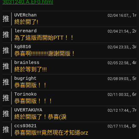
3031240.A.EF0.html
, 1
UVERchan
02/04 16:07,
F
推
終於開了!
, 2
lerenard
02/04 21:54,
F
推
為了這版而開始PTT！！
, 3
kg8816
02/04 23:33,
F
推
恭喜啊!!!!!!!!!!!謝謝開版！
, 4
brainless
02/05 22:58,
F
推
終於等到了!!!
, 5
bugright
02/08 09:03,
F
推
恭喜開版！！
, 6
Torinoko
02/11 00:32,
F
推
恭喜開版！！！
, 7
UVERTAKUYA
02/12 17:44,
F
推
終於開版了！恭喜(淚
, 8
ccs93621
02/17 11:04,
F
推
恭喜開版!!!竟然現在才知道orz