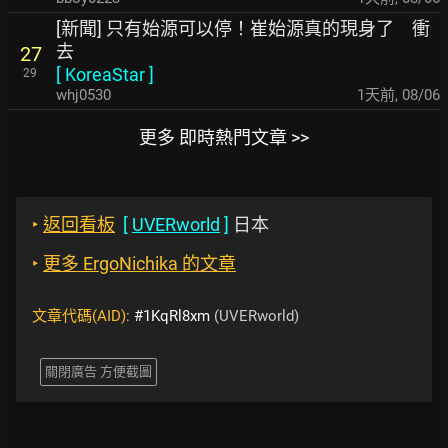
[新聞] 只有始源可以停！崔始源真的現身了 衝
去
27
[
KoreaStar
]
29
whj0530
1天前
,
08/06
更多 即時熱門文章 >>
‣
返回看板
[
UVERworld
]
日本
‣
更多 ErgoNichika 的文章
文章代碼(AID):
#1KqRl8xm
(UVERworld)
關閉廣告 方便截圖