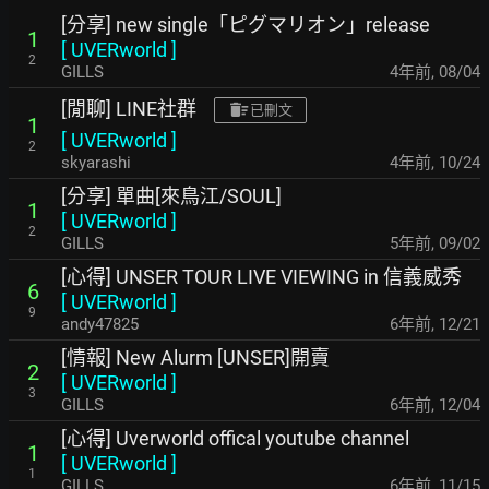
[分享] new single「ピグマリオン」release
1
[
UVERworld
]
2
GILLS
4年前
,
08/04
[閒聊] LINE社群
已刪文
1
[
UVERworld
]
2
skyarashi
4年前
,
10/24
[分享] 單曲[來鳥江/SOUL]
1
[
UVERworld
]
2
GILLS
5年前
,
09/02
[心得] UNSER TOUR LIVE VIEWING in 信義威秀
6
[
UVERworld
]
9
andy47825
6年前
,
12/21
[情報] New Alurm [UNSER]開賣
2
[
UVERworld
]
3
GILLS
6年前
,
12/04
[心得] Uverworld offical youtube channel
1
[
UVERworld
]
1
GILLS
6年前
,
11/15