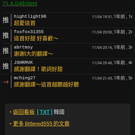
71.A.D49.html
1年前
, 1
hightlight96
11/04 19:31,
F
推
超愛這首
1年前
, 2
foxfox31355
11/04 20:00,
F
推
這首好甜 好喜歡～
1年前
, 3
abrtmsy
11/04 20:16,
F
推
謝謝l大的翻譯～
1年前
, 4
JSHRMVK
11/04 20:46,
F
推
感謝翻譯！歌詞好甜
1年前
, 5
mching27
11/04 21:45,
F
→
感謝翻譯～這首越聽越好聽
‣
返回看板
[
TXT
]
韓國
‣
更多 littlered555 的文章