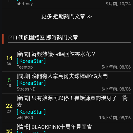
1
abrtmsy
9月前
,
10/24
更多 近期熱門文章 >>
PTT偶像團體區 即時熱門文章
[新聞] 韓娛熱議-i-dle回歸零水花？
14
[
KoreaStar
]
36
Teentop
5小時前
,
08/06
[閒聊] 晚間有人拿高爾夫球桿砸YG大門
6
[
KoreaStar
]
15
StressND
6小時前
,
08/06
[新聞] 只有始源可以停！崔始源真的現身了 衝
去
22
[
KoreaStar
]
23
whj0530
13小時前
,
08/06
[情報] BLACKPINK十周年見面會
50