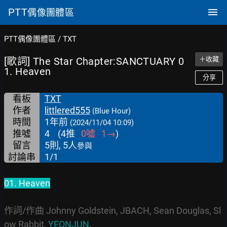
PTT
偶像團體區
PTT偶像團體區
/
TXT
[歌詞] The Star Chapter:SANCTUARY 0
＋收藏
1. Heaven
分享
看板
TXT
作者
littlered555
(Blue Hour)
時間
1年前
(2024/11/04 10:09)
推噓
4
(
4
推
0
噓
1
→
)
留言
5則, 5人
參與
討論串
1/1
01. Heaven
作詞/作曲 Johnny Goldstein, JBACH, Sean Douglas, Sl
ow Rabbit, 
YEONJUN
,
