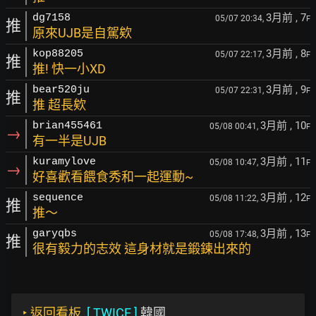
3月前
, 7
dg7158
05/07 20:34,
F
推
原來UJB是自駕欸
3月前
, 8
kop88205
05/07 22:17,
F
推
推! 快一小XD
3月前
, 9
bear520ju
05/07 22:31,
F
推
推 超長欸
3月前
, 10
brian455461
05/08 00:41,
F
→
有一半是UJB
3月前
, 11
kuramylove
05/08 10:47,
F
→
好喜歡看餵食秀和一起運動~
3月前
, 12
sequence
05/08 11:22,
F
推
推～
3月前
, 13
garyqbs
05/08 17:48,
F
推
很有毅力的志效 這身材就是鍛鍊出來的
‣
返回看板
[
TWICE
]
韓國