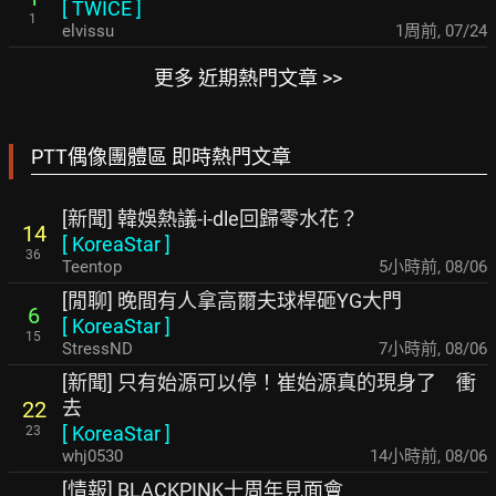
[
TWICE
]
1
elvissu
1周前
,
07/24
更多 近期熱門文章 >>
PTT偶像團體區 即時熱門文章
[新聞] 韓娛熱議-i-dle回歸零水花？
14
[
KoreaStar
]
36
Teentop
5小時前
,
08/06
[閒聊] 晚間有人拿高爾夫球桿砸YG大門
6
[
KoreaStar
]
15
StressND
7小時前
,
08/06
[新聞] 只有始源可以停！崔始源真的現身了 衝
去
22
[
KoreaStar
]
23
whj0530
14小時前
,
08/06
[情報] BLACKPINK十周年見面會