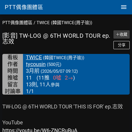
PTT
偶像團體區
PTT偶像團體區
/
TWICE (韓國TWICE(周子瑜))
[影音] TW-LOG @ 6TH WORLD TOUR ep.
＋收藏
志效
分享
看板
TWICE
(韓國TWICE(周子瑜))
作者
tycousin
(500元)
時間
3月前
(2026/05/07 09:12)
推噓
11
(
11
推
0
噓
2
→
)
留言
13則, 11人
參與
討論串
1/1
TW-LOG @ 6TH WORLD TOUR 'THIS IS FOR' ep.志效

https://youtu.be/W6-ZNCRuBuA