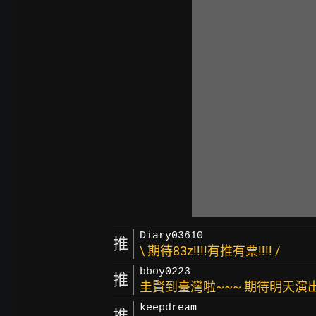
Diary03610
推
\ 期待83z!!!!有推有票!!!! /
bboy0223
推
圭賢到臺灣啦~~~ 期待明天演出!
keepdream
推