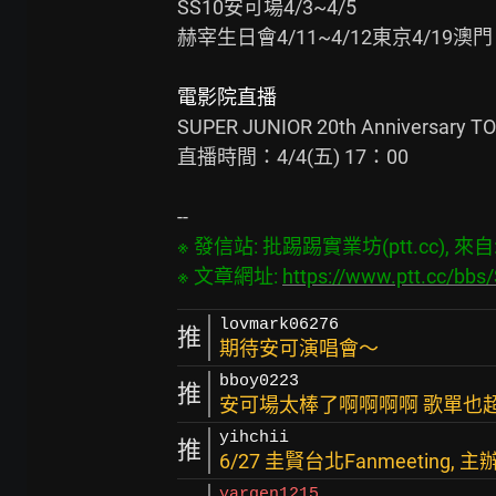
SS10安可場4/3~4/5

赫宰生日會4/11~4/12東京4/19澳門

電影院直播
SUPER JUNIOR 20th Anniversary 
直播時間：4/4(五) 17：00

※ 發信站: 批踢踢實業坊(ptt.cc), 來自: 1
※ 文章網址: 
https://www.ptt.cc/bb
lovmark06276
推
期待安可演唱會～
bboy0223
推
安可場太棒了啊啊啊啊 歌單也超棒!
yihchii
推
6/27 圭賢台北Fanmeeting, 主
yargen1215