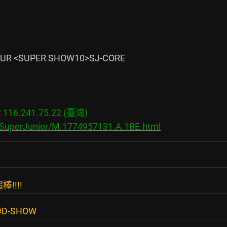
TOUR <SUPER SHOW10>SJ-CORE

16.241.75.22 (臺灣)

s/SuperJunior/M.1774957131.A.1BE.html
!!!
辦D-SHOW