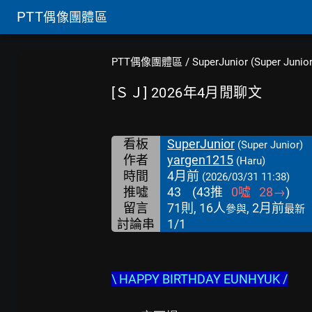
PTT
偶像團體區
PTT偶像團體區
/
SuperJunior (Super Junior
[ＳＪ] 2026年4月閒聊文
看板
SuperJunior
(Super Junior)
作者
yargen1215
(Haru)
時間
4月前
(2026/03/31 11:38)
推噓
43
(
43
推
0
噓
28
→
)
留言
71則, 16人
, 2月前
參與
最新
討論串
1/1
\ HAPPY BIRTHDAY EUNHYUK /