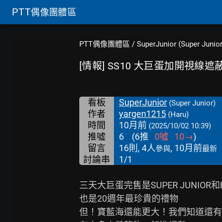
PTT
偶像團體區
PTT偶像團體區
/
SuperJunior (Super Junior
[情報] SS10 大巨蛋加開視線
看板
SuperJunior
(Super Junior)
作者
yargen1215
(Haru)
時間
10月前
(2025/10/02 10:39)
推噓
6
(
6
推
0
噓
10
→
)
留言
16則, 4人
, 10月前
參與
最新
討論串
1/1
三天大巨蛋完售是SUPER JUNIOR和E
也是20週年最珍貴的禮物

但！寶藍海還能更大！我們知道還有許多E