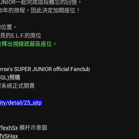
UNIOR一起完成這段難忘的回憶。

這20年的旅程，因此決定加開座位！

的位置，

一並釋出視線遮蔽區座位。
rse’s SUPER JUNIOR official Fanclub
p(GL)預購
票系統正式開賣

ity/detail/25_sjtp
c/fexhSx
c/fVSHax