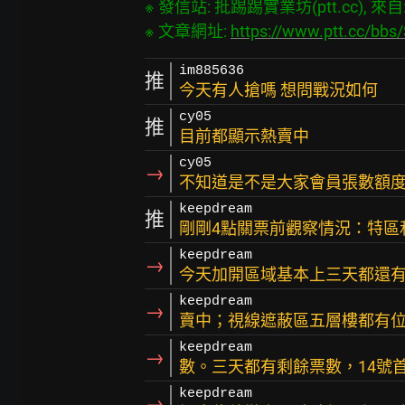
※ 發信站: 批踢踢實業坊(ptt.cc), 來自: 1
※ 文章網址: 
https://www.ptt.cc/bb
im885636
推
今天有人搶嗎 想問戰況如何
cy05
推
目前都顯示熱賣中
cy05
→
不知道是不是大家會員張數額
keepdream
推
剛剛4點關票前觀察情況：特區
keepdream
→
今天加開區域基本上三天都還有
keepdream
→
賣中；視線遮蔽區五層樓都有位
keepdream
→
數。三天都有剩餘票數，14號
keepdream
→