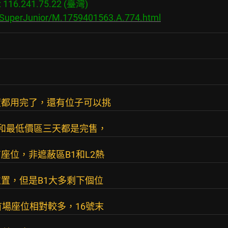
16.241.75.22 (臺灣)

s/SuperJunior/M.1759401563.A.774.html
度都用完了，還有位子可以挑
和最低價區三天都是完售，
座位，非遮蔽區B1和L2熱
置，但是B1大多剩下個位
首場座位相對較多，16號末