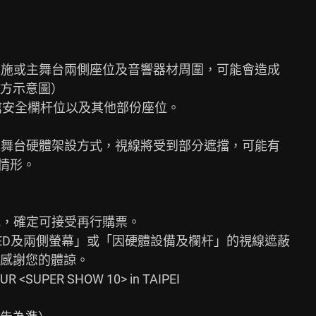
設施或主舞台兩側座位及音響器材周圍，可能會造成

方示意圖）

一排場館安全欄杆位以及其他部份座位。

限舞台硬體架設方式，視線將受到部分遮擋，可能有

情形。

況，確定可接受再行購票。

LED及兩側螢幕」或「因硬體設備及欄杆」的視線遮蔽

感謝您的體諒。

UR <SUPER SHOW 10> in TAIPEI
