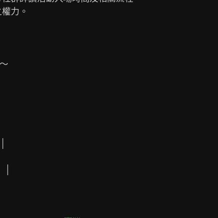
～





│
