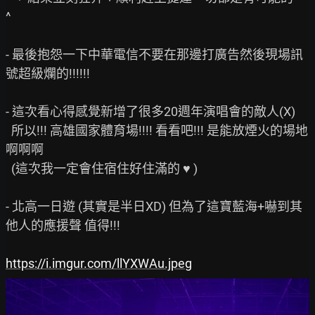
^

- 最後抱怨一下中華電信不要在那邊打廣告然後現場訊
號超級爛的!!!!!!

- 這次看心得感覺新增了很多20週年演唱會的敵人(X)

  所以!!! 高雄國家體育場!!!! 看看吧!!! 是能放煙火的場地
啊啊啊

  (這次我一定會住宿住好住滿的 ♥ )

- 北高一日遊 (其實是半日XD) 但為了這寶藍海+嚇到其
他人的應援聲 值得!!!

https://i.imgur.com/llYXWAu.jpeg