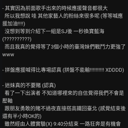
- 其實因為前面歌手出來的時候應援聲音都很大

  所以我想說 哇 其他家藝人的粉絲來很多呢 (等等喊應
援加油!!!!)

  沒想到等到介紹下一組是SJ後 一秒換寶藍海 
(??????????)

  而且我真的覺得等了3個小時的臺灣妹們戰鬥力更強了 
www

- 拼盤應援喊得比專場認真 (拼盤不能輸!!!!!!!!!! XDDDD)

- 迷妹真的不要賭 (認真)

  看了一下出演者 不知道哪裡來的自信覺得我們不會是
壓軸

  跟朋友勇敢的賭不過夜直接搭高鐵回臺北 (感覺結束後
還有半小時OK的)

  雖然經由人體實驗(X) 9:40分結束 一路狂奔是有機會