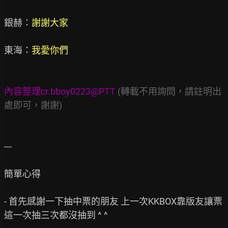
銀赫：
謝謝大家
東海：
我愛你們
內容整理cr.bboy0223@PTT
 (轉載不用詢問，請註明出
處即可，謝謝)
---

簡單心得

- 首先感謝一下抽中票的朋友 上一次KKBOX靠版友讓票 
這一次抽三次都沒抽到 ^ ^
