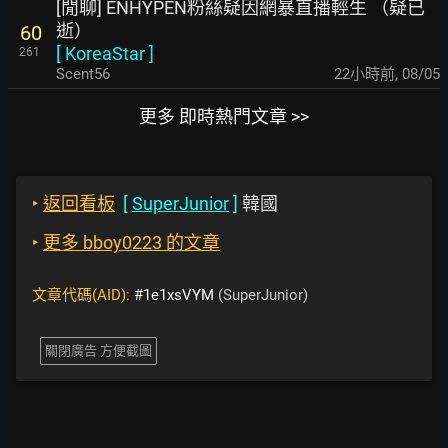
[閒聊] ENHYPEN粉絲疑因網暴直播輕生 （疑已
逝）
60
[
KoreaStar
]
261
Scent56
22小時前
,
08/05
更多 即時熱門文章 >>
‣
返回看板
[
SuperJunior
]
韓國
‣
更多 bboy0223 的文章
文章代碼(AID):
#1e1xsVYM
(SuperJunior)
關閉廣告 方便截圖