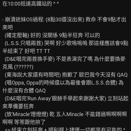
在10:00抵達高鐵站的 ^ ^

- 崩潰迷妹OS過程: (8點30還沒出來) 救命 不會9點才出
來吧

  (確定壓軸) 好的 沒關係 9點半狂奔 可以的

  (L.S.S.只唱兩首) 哭啊 好少歌嗚嗚嗚 那這樣應該會9點
半結束了 好吧 TT TT

  (D&E唱完兩首換手麥) 不是表演完了嗎 為什麼要換麥
克風 (??????)

  (東海說大家還有時間吧) 抱歉了 歐巴我今天沒有 QAQ

  (唱Oppa, Oppa的時候還以為最後會跟L.S.S.合體) 為
什麼沒有合體 QAQ

  (D&E唱完'Run Away'銀赫手舉起來謝謝大家) 立刻站起
來準備要狂奔

  (放'Miracle'燈燈燈) 乾 五人Miracle 不能錯過啊啊啊啊
啊啊 等等跟他拚了

  => 結束立刻狂奔 + 順利趕上捷運一切都是有可能的 ^ 