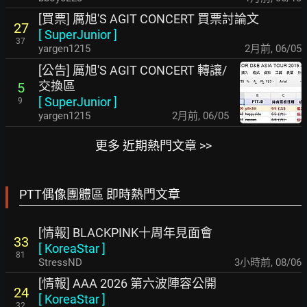
[買票] 厲旭'S AGIT CONCERT 買票討論文
27
[
SuperJunior
]
37
yargen1215
2月前
,
06/05
[公告] 厲旭'S AGIT CONCERT 轉讓/
交換區
5
[
SuperJunior
]
9
yargen1215
2月前
,
06/05
更多 近期熱門文章 >>
PTT偶像團體區 即時熱門文章
[情報] BLACKPINK十周年見面會
33
[
KoreaStar
]
81
StressND
3小時前
,
08/06
[情報] AAA 2026 第六波陣容公開
24
[
KoreaStar
]
32