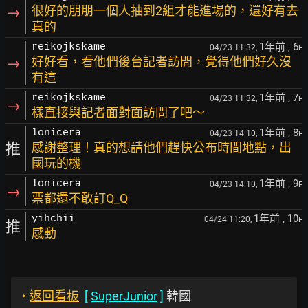
→
很好的朋朋一個人抽到2組才能進場的，還好有去
真的
1年前
, 6
reikojkskame
04/23 11:32,
F
→
好好看，看他們後台記者訪問，覺得他們好久沒
有這
1年前
, 7
reikojkskame
04/23 11:32,
F
→
樣直接與記者面對面訪問了吧～
1年前
, 8
lonicera
04/23 14:10,
F
推
感謝整理！真的想請他們趕快公布時間地點，出
國玩的機
1年前
, 9
lonicera
04/23 14:10,
F
→
票都還不敢訂Q_Q
1年前
, 10
yihchii
04/24 11:20,
F
推
感動
‣
返回看板
[
SuperJunior
]
韓國