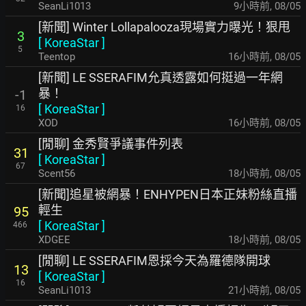
SeanLi1013
9小時前
,
08/05
[新聞] Winter Lollapalooza現場實力曝光！狠甩
3
[
KoreaStar
]
5
Teentop
16小時前
,
08/05
[新聞] LE SSERAFIM允真透露如何挺過一年網
暴！
-1
[
KoreaStar
]
16
XOD
16小時前
,
08/05
[閒聊] 金秀賢爭議事件列表
31
[
KoreaStar
]
67
Scent56
18小時前
,
08/05
[新聞]追星被網暴！ENHYPEN日本正妹粉絲直播
輕生
95
[
KoreaStar
]
466
XDGEE
18小時前
,
08/05
[閒聊] LE SSERAFIM恩採今天為羅德隊開球
13
[
KoreaStar
]
16
SeanLi1013
21小時前
,
08/05