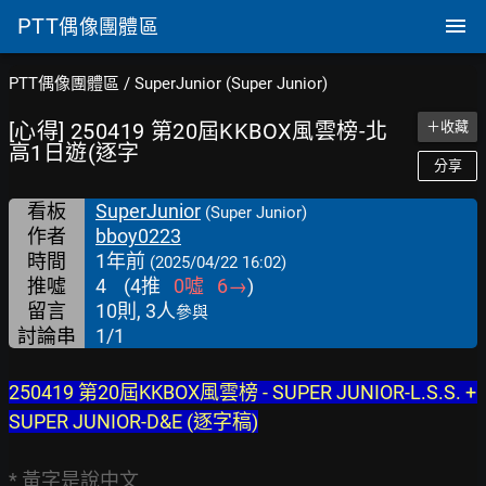
PTT
偶像團體區
PTT偶像團體區
/
SuperJunior (Super Junior)
[心得] 250419 第20屆KKBOX風雲榜-北
＋收藏
高1日遊(逐字
分享
看板
SuperJunior
(Super Junior)
作者
bboy0223
時間
1年前
(2025/04/22 16:02)
推噓
4
(
4
推
0
噓
6
→
)
留言
10則, 3人
參與
討論串
1/1
250419 第20屆KKBOX風雲榜 - SUPER JUNIOR-L.S.S. + 
SUPER JUNIOR-D&E (逐字稿)
* 黃字是說中文