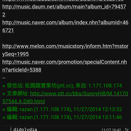
http://music.daum.net/album/main?album_id=79457
2
http://music.naver.com/album/index.nhn?albumId=46
6721
http://www.melon.com/musicstory/inform.htm?mstor
ySeq=1995
http://music.naver.com/promotion/specialContent.nh
n?articleId=5388
※ 發信站: 批踢踢實業坊(ptt.cc), 來自: 1.171.108.174

※ 文章網址: 
http://www.ptt.cc/bbs/SunnyHill/M.14170
57544.A.D80.html
※ 編輯: razan (1.171.108.174), 11/27/2014 12:13:32

, 1
didolydia
11/27 16:42,
F