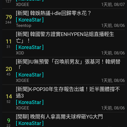
127
XDGEE
1天前
,
08/07
[新聞] 韓娛熱議-i-dle回歸零水花？
79
[
KoreaStar
]
244
Teentop
1天前
,
08/06
[新聞] 韓國警方證實ENHYPEN站姐直播輕生
亡」！
11
[
KoreaStar
]
31
XOD
1天前
,
08/06
[新聞]IU無預警「召喚前男友」張基河！韓網替
「
20
[
KoreaStar
]
45
XDGEE
1天前
,
08/06
[新聞]K-POP30年生存報告出爐！近半團體撐不
過3
14
[
KoreaStar
]
52
XDGEE
1天前
,
08/06
[閒聊] 晚間有人拿高爾夫球桿砸YG大門
9
[
KoreaStar
]
22