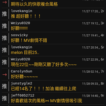
→
期待以久的快歌複合風格
, 2
lovekangin
11/27 17:20,
F
推
推 超好聽！！！
, 3
Weiyu0320
11/27 19:12,
F
推
好聽!!!!!!!
, 4
sosvicky
11/27 19:41,
F
推
好聽！MV劇情不錯
, 5
lovekangin
11/27 20:34,
F
推
melon 目前25..
, 6
Weiyu0320
11/27 22:39,
F
推
現在22位~~剛剛又聽了好多次~~~
, 7
CarolynSun
11/28 02:14,
F
→
好好聽~~~~~
, 8
junstygle2
11/28 09:33,
F
推
已經14名了！！！加油 繼續往上爬
, 9
jeff6052712
11/28 14:40,
F
推
好喜歡這次的風格>< MV劇情很吸引我