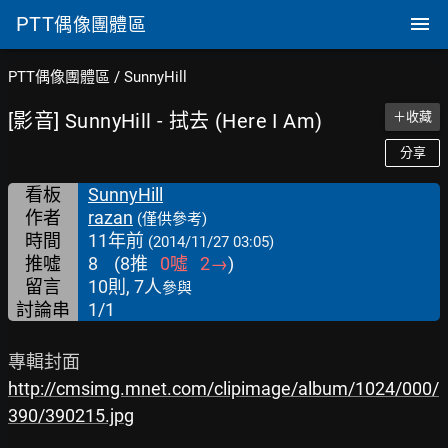
PTT
偶像團體區
PTT偶像團體區
/
SunnyHill
[影音] SunnyHill - 拭去 (Here I Am)
＋收藏
分享
看板
SunnyHill
作者
razan
(僅供參考)
時間
11年前
(2014/11/27 03:05)
推噓
8
(
8
推
0
噓
2
→
)
留言
10則, 7人
參與
討論串
1/1
http://cmsimg.mnet.com/clipimage/album/1024/000/
390/390215.jpg