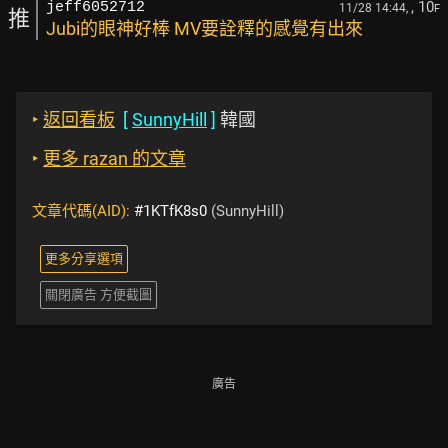
, 10
jeff6052712
11/28 14:44,
F
推
Jubi的眼神好棒 MV要詮釋的感覺有出來
‣
返回看板
[
SunnyHill
]
韓國
‣
更多 razan 的文章
文章代碼(AID):
#1KTfK8s0
(SunnyHill)
更多分享選項
關閉廣告 方便截圖
廣告