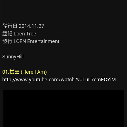
發行日 2014.11.27

經紀 Loen Tree

發行 LOEN Entertainment

SunnyHill

01.拭去 (Here I Am)
http://www.youtube.com/watch?v=LuL7cmECYiM