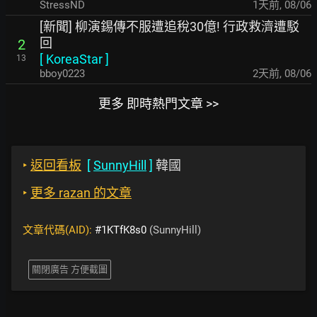
StressND
1天前
,
08/06
[新聞] 柳演錫傳不服遭追稅30億! 行政救濟遭駁
回
2
[
KoreaStar
]
13
bboy0223
2天前
,
08/06
更多 即時熱門文章 >>
‣
返回看板
[
SunnyHill
]
韓國
‣
更多 razan 的文章
文章代碼(AID):
#1KTfK8s0
(SunnyHill)
關閉廣告 方便截圖