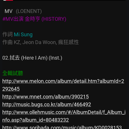
  MV   
(LOENENT)
#MV出演 金時亨 (HISTORY)
作詞
 Mi Sung
作曲 KZ, Jeon Da Woon, 瘋狂感性
02.拭去 (Here I Am) (Inst.)

全輯試聽
http://www.melon.com/album/detail.htm?albumId=2
292645
http://www.mnet.com/album/390215
http://music.bugs.co.kr/album/466492
http://www.ollehmusic.com/#/AlbumDetail/f_Album_i
nfo.asp?album_id=80483232
http://www.soribada.com/music/album/KD0028153