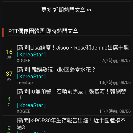
更多 近期熱門文章 >>
PTT偶像團體區 即時熱門文章
[新聞]Lisa缺席！Jisoo、Rosé和Jennie出席十週
16
[
KoreaStar
]
38
XDGEE
2小時前
,
08/07
[新聞] 韓娛熱議-i-dle回歸零水花？
37
[
KoreaStar
]
95
Teentop
10小時前
,
08/06
[新聞]IU無預警「召喚前男友」張基河！韓網替
「
4
[
KoreaStar
]
7
XDGEE
11小時前
,
08/06
[新聞]K-POP30年生存報告出爐！近半團體撐不
過3
9