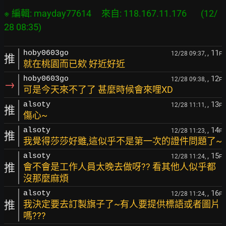
※ 編輯: mayday77614     來自: 118.167.11.176       (12/
, 11
hoby0603go
12/28 09:37,
F
推
就在桃園而已欸 好近好近
, 12
hoby0603go
12/28 09:38,
F
→
可是今天來不了了 甚麼時候會來哩XD
, 13
alsoty
12/28 11:11,
F
推
傷心~
, 14
alsoty
12/28 11:23,
F
推
我覺得莎莎好雖,這似乎不是第一次的證件問題了~
, 15
alsoty
12/28 11:24,
F
推
會不會是工作人員太晚去做呀?? 看其他人似乎都
沒那麼麻煩
, 16
alsoty
12/28 11:24,
F
推
我決定要去訂製旗子了~有人要提供標語或者圖片
嗎???