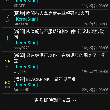
[
KoreaStar
]
21
XDGEE
11小時前
,
08/06
[閒聊] 晚間有人拿高爾夫球桿砸YG大門
7
[
KoreaStar
]
20
StressND
12小時前
,
08/06
[新聞] 柳演錫傳不服遭追稅30億! 行政救濟遭駁
回
1
[
KoreaStar
]
6
bboy0223
16小時前
,
08/06
[新聞] 只有始源可以停！崔始源真的現身了 衝
去
25
[
KoreaStar
]
26
whj0530
19小時前
,
08/06
[情報] BLACKPINK十周年見面會
50
[
KoreaStar
]
133
StressND
22小時前
,
08/06
更多 即時熱門文章 >>