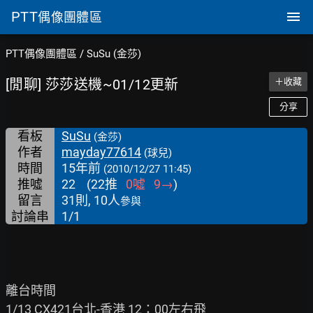
PTT
偶像團體區
PTT偶像團體區
/
SuSu (金莎)
[閒聊] 莎莎送機~01/12更新
＋收藏
分享
看板
SuSu
(金莎)
作者
mayday77614
(球兒)
時間
15年前
(2010/12/27 11:45)
推噓
22
(
22
推
0
噓
9
→
)
留言
31則, 10人
參與
討論串
1/1
離台時間

1/13 CX421台北-香港 12：00左右飛
