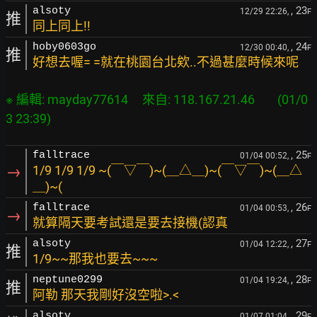
, 23
alsoty
12/29 22:26,
F
推
同上同上!!
, 24
hoby0603go
12/30 00:40,
F
推
好想去喔= =就在桃園台北欸..不過甚麼時候來呢
※ 編輯: mayday77614     來自: 118.167.21.46        (01/0
, 25
falltrace
01/04 00:52,
F
→
1/9 1/9 1/9 ~(￣▽￣)~(＿△＿)~(￣▽￣)~(＿△
＿)~(
, 26
falltrace
01/04 00:53,
F
→
就算隔天要考試還是要去接機(認真
, 27
alsoty
01/04 12:22,
F
推
1/9~~那我也要去~~~
, 28
neptune0299
01/04 19:24,
F
推
阿勒 那天我剛好沒空啦>.<
, 29
alsoty
01/07 01:04,
F