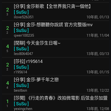
[分享] 金莎新歌【全世界我只貪一個他】
2
[
SuSu
]
3
ilove526351
10年前
,
01/13
[分享] 金莎-想聽聽你說謊 官方完整版mv
2
[
SuSu
]
2
qwer100235
11年前
,
11/04
[閒聊] 今天金莎生日喔~
4
[
SuSu
]
5
leo8064047
13年前
,
03/13
[莎拉] r195614
2
[
SuSu
]
2
r195614
13年前
,
01/15
[分享] 金莎-夢千年之戀
4
[
SuSu
]
4
bestbsn
13年前
,
12/22
[莎聞] 《行走的青春》改拍微電影 后弦金莎加盟
1
[
SuSu
]
1
yexingchen
13年前
,
12/08