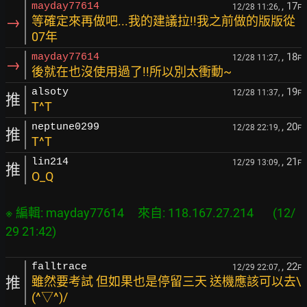
, 17
mayday77614
12/28 11:26,
F
→
等確定來再做吧...我的建議拉!!我之前做的版版從
07年
, 18
mayday77614
12/28 11:27,
F
→
後就在也沒使用過了!!所以別太衝動~
, 19
alsoty
12/28 11:37,
F
推
T^T
, 20
neptune0299
12/28 22:19,
F
推
T^T
, 21
lin214
12/29 13:09,
F
推
O_Q
※ 編輯: mayday77614     來自: 118.167.27.214       (12/
, 22
falltrace
12/29 22:07,
F
推
雖然要考試 但如果也是停留三天 送機應該可以去\
(^▽^)/