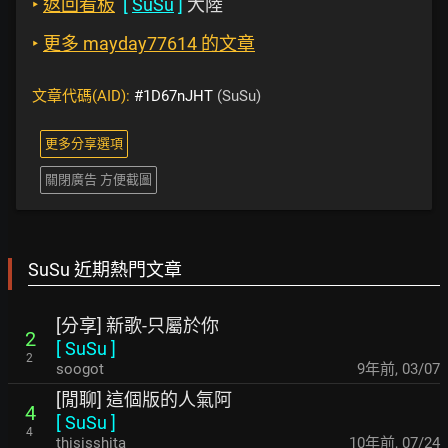
‣
返回看板
[
SuSu
]
大陸
‣
更多 mayday77614 的文章
文章代碼(AID):
#1D67nJHT
(SuSu)
更多分享選項
關閉廣告 方便截圖
SuSu 近期熱門文章
[分享] 新歌-只屬於你
2
[
SuSu
]
2
soogot
9年前
,
03/07
[閒聊] 這個版的人氣阿
4
[
SuSu
]
4
thisisshita
10年前
,
07/24