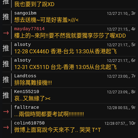
推
我也要到了說XD
, 3
sangoibm
12/27 21:10,
F
推
想去送機~可是好害羞>///<
, 4
mayday77614
12/27 21:15,
F
→
樓上的~來阿!!要不然我就要獨享莎莎了喔XDD
, 5
alsoty
12/27 21:17,
F
推
12-28 CX446D 香港-台北 13:30从香港起飞
, 6
alsoty
12/27 21:17,
F
推
12-31 CX511D 台北-香港 13:05从台北起飞
, 7
Landtoss
12/27 23:00,
F
推
排除萬難接機!!!
, 8
Ken155210
12/27 23:09,
F
推
哀..又無緣了><
, 9
falltrace
12/28 00:53,
F
→
...兩個時間都要考試啊!!!!!!!!!!
, 10
colin610750
12/28 07:57,
F
→
微博上面寫說今天來不了.. 哭哭 T^T