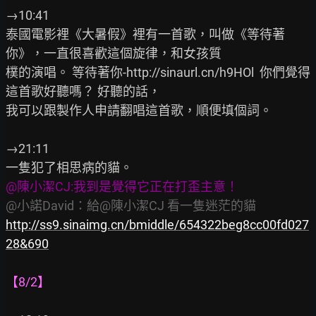
→10:41

泰國電影裡《大暑假》裡有一首歌，叫做《等待著
你》，一直很喜歡這個旋律，和女孩質

樸的演唱。 等待著你-http://sinaurl.cn/h9HOl  你們覺得
這首歌好聽嗎？ 好聽的話，

我可以跟製作人申請翻唱這首歌，順便填個詞。

→21:11

@陳小潔CJ:我到是覺得它正在打歪主意！
@小諾David：給@陳小潔CJ 看一隻迷茫的貓
http://ss9.sinaimg.cn/bmiddle/654322beg8cc00fd027
28&690
【8/2】