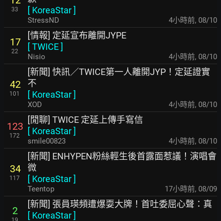
[
KoreaStar
]
33
StressND
4小時前
,
08/10
[情報] 定延宣布離開JYPE
17
[
TWICE
]
22
Nisio
4小時前
,
08/10
[新聞] 快訊／TWICE第一人離開JYP！定延證實
不
42
[
KoreaStar
]
101
XOD
4小時前
,
08/10
[閒聊] TWICE 定延上傳手寫信
123
[
KoreaStar
]
172
smile00823
4小時前
,
08/10
[新聞] ENHYPEN粉絲輕生後首露面惹議！演唱會
微
34
[
KoreaStar
]
117
Teentop
17小時前
,
08/09
[新聞] 張員瑛頻遭爆耍大牌！首吐委屈心聲：真
2
[
KoreaStar
]
19