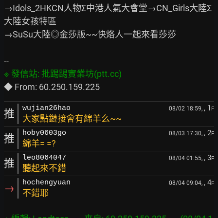
→Idols_2HKCN人物Σ中港人氣大會堂→CN_Girls大陸Σ
大陸女孩特區

→SuSu大陸◎金莎版~~快烙人一起來看莎莎

, 1
wujian26hao
08/02 18:59,
F
推
大家點鏈接會有綿羊么~~
, 2
hoby0603go
08/03 17:30,
F
推
綿羊= =?
, 3
leo8064047
08/04 01:55,
F
推
聽起來不錯
, 4
hochengyuan
08/04 09:04,
F
→
不錯耶