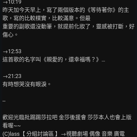
→10:19

昨天加今天早上，寫了兩個版本的《等待著你》的主
歌，寫的比較樸實，比較滿意。但最

重要的副歌還沒動筆，就提前化妝了，靈感被打斷，好
傷心。

→12:53

這首歌的名字叫《親愛的，還幸福嗎？》…

→21:23

有時想哭沒有眼淚。

--

歡迎光臨批踢踢莎拉吧 金莎後援會 莎莎本人也會上版
看喔~~

(C)lass【 分組討論區 】→視聽劇場 偶像 音樂 廣電
