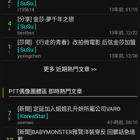
2
[
SuSu
]
2
r195614
13年前
,
01/15
[分享] 金莎-夢千年之戀
4
[
SuSu
]
4
bestbsn
13年前
,
12/22
[莎聞] 《行走的青春》改拍微電影 后弦金莎加盟
1
[
SuSu
]
1
yexingchen
13年前
,
12/08
更多 近期熱門文章 >>
PTT偶像團體區 即時熱門文章
[新聞] 定延加入姐姐孔升妍所屬公司VARO
7
[
KoreaStar
]
9
usenwo
4小時前
,
08/10
[新聞]BABYMONSTER雅賢洋裝穿反 回髒話急道
歉
12