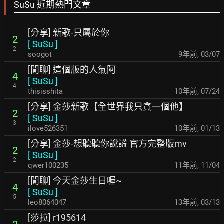
SuSu 近期熱門文章
[分享] 新歌-只屬於你
2
[
SuSu
]
2
soogot
9年前
,
03/07
[閒聊] 這個版的人氣阿
4
[
SuSu
]
4
thisisshita
10年前
,
07/24
[分享] 金莎新歌【全世界我只貪一個他】
2
[
SuSu
]
3
ilove526351
10年前
,
01/13
[分享] 金莎-想聽聽你說謊 官方完整版mv
2
[
SuSu
]
2
qwer100235
11年前
,
11/04
[閒聊] 今天金莎生日喔~
4
[
SuSu
]
5
leo8064047
13年前
,
03/13
[莎拉] r195614