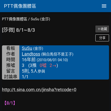
PTT
偶像團體區
PTT偶像團體區
/
SuSu (金莎)
[莎微] 8/1~8/3
＋收藏
分享
看板
SuSu
(金莎)
作者
Landtoss
(騎白馬但不是王子)
時間
16年前
(2010/08/01 04:10)
推噓
3
(
3
推
0
噓
2
→
)
留言
5則, 5人
參與
討論串
1/1
http://t.sina.com.cn/jinsha?retcode=0
【8/1】